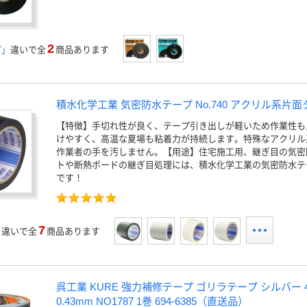
2
プ」
違いで全
商品あります
積水化学工業 気密防水テープ No.740 アクリル系片
【特徴】手切れ性が良く、テープ引き出しが軽いため作業性も
けやすく、高温な夏場も粘着力が持続します。特殊なアクリル
作業者の手を汚しません。【用途】住宅施工用、継ぎ目の気密
トや断熱ボードの継ぎ目処理には、積水化学工業の気密防水テ
です！
7
」
違いで全
商品あります
呉工業 KURE 強力補修テープ ゴリラテープ シルバー 4
0.43mm NO1787 1巻 694-6385（直送品）