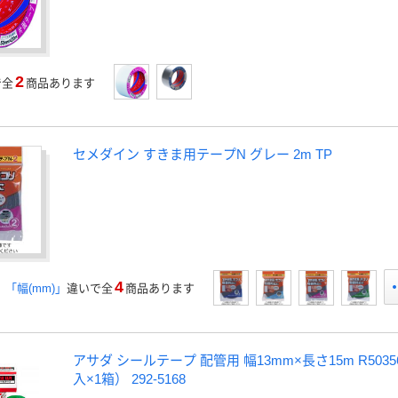
2
で全
商品あります
セメダイン すきま用テープN グレー 2m TP
4
」「幅(mm)」
違いで全
商品あります
アサダ シールテープ 配管用 幅13mm×長さ15m R5035
入×1箱） 292-5168