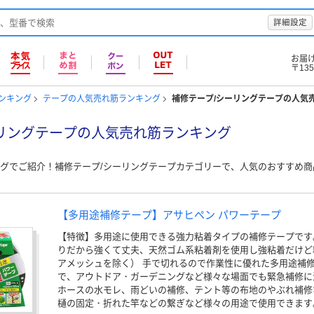
詳細設定
お届
〒135
ンキング
テープの人気売れ筋ランキング
補修テープ/シーリングテープの人気
リングテープの人気売れ筋ランキング
グでご紹介！補修テープ/シーリングテープカテゴリーで、人気のおすすめ
【多用途補修テープ】アサヒペン パワーテープ
【特徴】多用途に使用できる強力粘着タイプの補修テープです
りだから強くて丈夫、天然ゴム系粘着剤を使用し強粘着だけど
アメッシュを除く） 手で切れるので作業性に優れた多用途補
で、アウトドア・ガーデニングなど様々な場面でも緊急補修に
ホースの水モレ、雨どいの補修、テント等の布地のやぶれ補修
樋の固定・折れた竿などの繋ぎなど様々の用途で使用できます