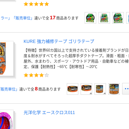
17
カラー」「販売単位」
違いで全
商品あります
KURE 強力補修テープ ゴリラテープ
【特徴】世界60カ国以上で支持されている接着剤ブランドが
度＆耐水がすべてそろった超厚手ダクトテープ。滑面・粗面・
屋外、水まわり、スポーツ・アウトドア用品・自動車などの補
定、保護【耐熱性】~65℃【耐寒性】~-20℃
8
「販売単位」
違いで全
商品あります
光洋化学 エースクロス011