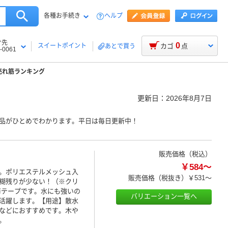
各種お手続き
ヘルプ
け先
0
スイートポイント
カゴ
点
あとで買う
-0061
売れ筋ランキング
更新日：
2026年8月7日
商品がひとめでわかります。平日は毎日更新中！
販売価格（税込）
￥584～
。ポリエステルメッシュ入
販売価格（税抜き）
￥531～
糊残りが少ない！（※クリ
修テープです。水にも強いの
バリエーション一覧へ
活躍します。【用途】散水
などにおすすめです。木や
。