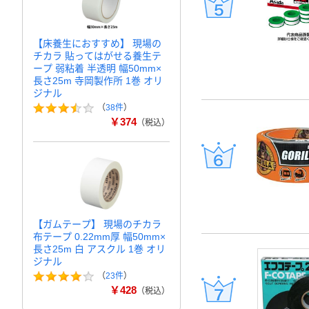
【床養生におすすめ】 現場の
チカラ 貼ってはがせる養生テ
ープ 弱粘着 半透明 幅50mm×
長さ25m 寺岡製作所 1巻 オリ
ジナル
（
38件
）
￥374
（税込）
【ガムテープ】 現場のチカラ
布テープ 0.22mm厚 幅50mm×
長さ25m 白 アスクル 1巻 オリ
ジナル
（
23件
）
￥428
（税込）