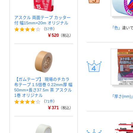
アスクル 両面テープ カッター
付 幅15mm×20m オリジナル
「色」
違い
（
57件
）
￥520
（税込）
【ガムテープ】 現場のチカラ
布テープ 1.5倍巻 0.22mm厚 幅
50mm×長さ37.5m 茶 アスクル
1巻 オリジナル
「厚さ(mm)
（
71件
）
￥371
（税込）