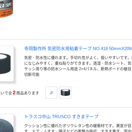
寺岡製作所 気密防水用粘着テープ NO.418 50mmX20
気密・防水性に優れます。手切れ性がよく、扱いやすいです。
になじみやすく、重ね貼りができます。透湿・防水シート、気
サッシ周り等の防水シール用途 2×4パネル、断熱ボードの継目
切断可能
2
違いで全
商品あります
トラスコ中山 TRUSCO すきまテープ
クッション性に優れたポリウレタン性の緩衝材です。黄変が目
す。ドア・ふすま・障子などの衝撃の吸収。すきま塞ぎ。室内