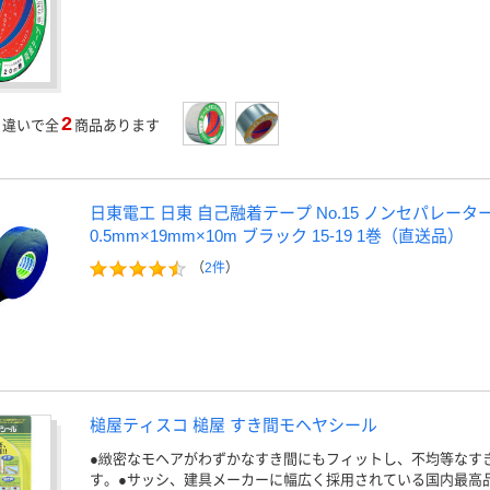
2
」
違いで全
商品あります
日東電工 日東 自己融着テープ No.15 ノンセパレータ
0.5mm×19mm×10m ブラック 15-19 1巻（直送品）
（
2件
）
槌屋ティスコ 槌屋 すき間モヘヤシール
●緻密なモヘアがわずかなすき間にもフィットし、不均等なす
す。●サッシ、建具メーカーに幅広く採用されている国内最高