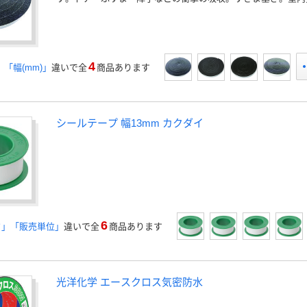
4
」「幅(mm)」
違いで全
商品あります
シールテープ 幅13mm カクダイ
6
さ」「販売単位」
違いで全
商品あります
光洋化学 エースクロス気密防水