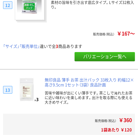
素材の旨味を引き出す底広タイプ。Lサイズ32枚入
12
り。
￥167～
販売価格（税込）
「サイズ」「販売単位」
違いで全
3
商品あります
バリエーション一覧へ
無印良品 薄手 お茶 出汁パック 33枚入り 約幅12×
高さ9.5cm 1セット（3袋） 良品計画
13
苦味や雑味が出にくい薄手です。茶こしで淹れたお茶
に近い味わいを楽しめます。出汁を取る際にも使える
大きめサイズ。
￥360
販売価格（税込）
1袋あたり ￥120