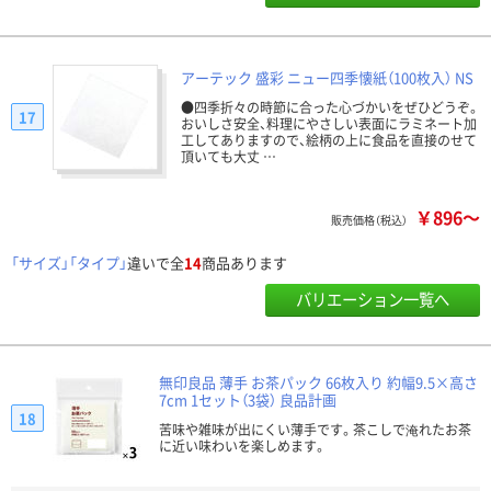
アーテック 盛彩 ニュー四季懐紙（100枚入） NS
●四季折々の時節に合った心づかいをぜひどうぞ。
17
おいしさ安全、料理にやさしい表面にラミネート加
工してありますので、絵柄の上に食品を直接のせて
頂いても大丈 …
￥896～
販売価格（税込）
「サイズ」「タイプ」
違いで全
14
商品あります
バリエーション一覧へ
無印良品 薄手 お茶パック 66枚入り 約幅9.5×高さ
7cm 1セット（3袋） 良品計画
18
苦味や雑味が出にくい薄手です。茶こしで淹れたお茶
に近い味わいを楽しめます。