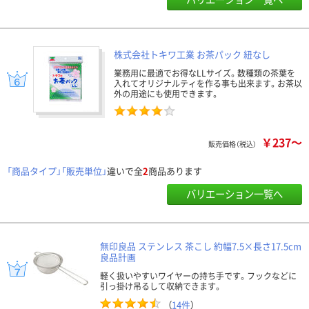
株式会社トキワ工業 お茶パック 紐なし
業務用に最適でお得なLLサイズ。数種類の茶葉を
入れてオリジナルティを作る事も出来ます。お茶以
外の用途にも使用できます。
￥237～
販売価格（税込）
「商品タイプ」「販売単位」
違いで全
2
商品あります
バリエーション一覧へ
無印良品 ステンレス 茶こし 約幅7.5×長さ17.5cm
良品計画
軽く扱いやすいワイヤーの持ち手です。フックなどに
引っ掛け吊るして収納できます。
（
14件
）