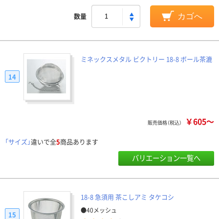
数量
カゴへ
ミネックスメタル ビクトリー 18-8 ボール茶漉
14
￥605～
販売価格（税込）
「サイズ」
違いで全
5
商品あります
バリエーション一覧へ
18-8 急須用 茶こしアミ タケコシ
●40メッシュ
15