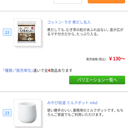
コットン・ラボ 煮だし名人
煮だしても、むぎ茶の粒があふれ出ない。底が広が
22
るマチ付きだから、たっぷり入る。
￥130～
販売価格（税込）
「種類」「販売単位」
違いで全
4
商品あります
バリエーション一覧へ
みやび街道 ミルクポット mkd
使い勝手のいい、業務用のミルクポットです。もち
23
ろんご家庭でもご利用いただけます。