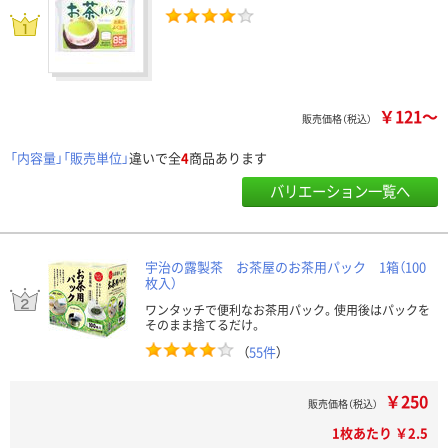
￥121～
販売価格（税込）
「内容量」「販売単位」
違いで全
4
商品あります
バリエーション一覧へ
宇治の露製茶 お茶屋のお茶用パック 1箱（100
枚入）
ワンタッチで便利なお茶用パック。使用後はパックを
そのまま捨てるだけ。
（
55件
）
￥250
販売価格（税込）
1枚あたり ￥2.5