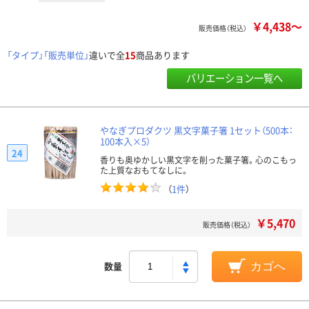
￥4,438～
販売価格（税込）
「タイプ」「販売単位」
違いで全
15
商品あります
バリエーション一覧へ
やなぎプロダクツ 黒文字菓子箸 1セット（500本：
100本入×5）
24
香りも奥ゆかしい黒文字を削った菓子箸。心のこもっ
た上質なおもてなしに。
（
1件
）
￥5,470
販売価格（税込）
数量
カゴへ