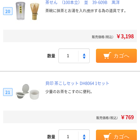
茶せん （100本立） 並 39-609B 萬洋
茶碗に抹茶とお湯を入れ攪拌する為の道具です。
20
￥3,198
販売価格（税込）
数量
カゴへ
貝印 茶こしセット DH8064 1セット
少量のお茶をこすのに便利。
21
￥769
販売価格（税込）
数量
カゴへ