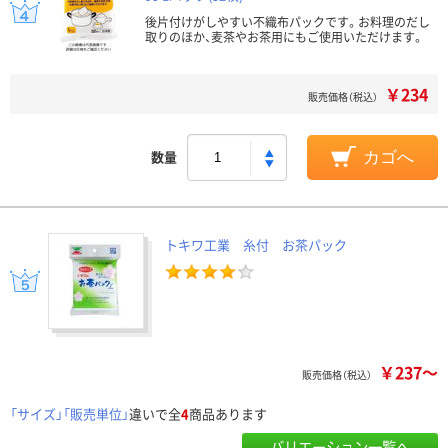
後片付けがしやすい不織布パックです。お料理のだし
取りのほか、麦茶やお茶用にもご使用いただけます。
￥234
販売価格（税込）
数量
カゴへ
トキワ工業 糸付 お茶パック
￥237～
販売価格（税込）
「サイズ」「販売単位」
違いで全
4
商品あります
バリエーション一覧へ