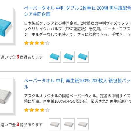
ペーパータオル 中判 ダブル 2枚重ね 200組 再生紙配
シア共同企画
日本製紙クレシアとの共同企画。2枚重ねの中判サイズでソフ
ックリサイクルパルプ（FSC認証紙）を使用。ニーナ・ヨブ
ジ。ホルダーなしでも使えて、さらに節約できる。手拭き。 
3
」
違いで全
商品あります
ペーパータオル 中判 再生紙100％ 200枚入 紙包装パッ
ル
アスクルオリジナルの国産ペーパータオル。定番の中判サイズ
境に配慮。再生紙100%のFSC認証紙。厳選された再生紙原料
3
」
違いで全
商品あります