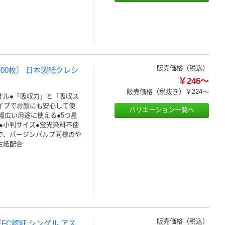
販売価格（税込）
400枚） 日本製紙クレシ
￥246～
販売価格（税抜き）
￥224～
オル●「吸収力」と「吸収ス
イプでお顔にも安心して使
バリエーション一覧へ
幅広い用途に使える●5つ星
●小判サイズ●蛍光染料不使
で、バージンパルプ同様のや
生紙配合
販売価格（税込）
EFC認証 シングル アス