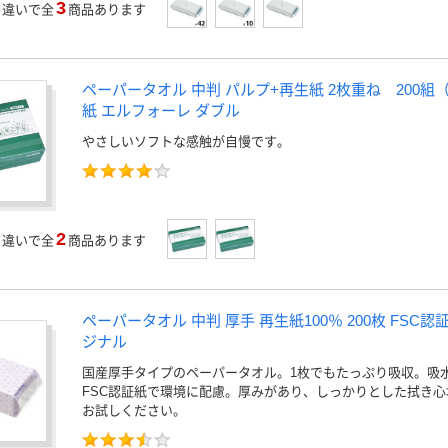
3
」
違いで全
商品あります
ペーパータオル 中判 パルプ+再生紙 2枚重ね 200組（
紙 エルフォーレ ダブル
やさしいソフトな感触が自慢です。
2
」
違いで全
商品あります
ペーパータオル 中判 厚手 再生紙100％ 200枚 FSC
ジナル
国産厚手タイプのペーパータオル。1枚でもたっぷり吸収。吸
FSC認証紙で環境に配慮。厚みがあり、しっかりとした拭き
お試しください。