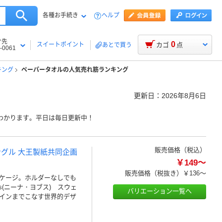
各種お手続き
ヘルプ
け先
0
スイートポイント
カゴ
点
あとで買う
-0061
キング
ペーパータオルの人気売れ筋ランキング
更新日：
2026年8月6日
わかります。平日は毎日更新中！
販売価格（税込）
シングル 大王製紙共同企画
￥149～
販売価格（税抜き）
￥136～
ケージ。ホルダーなしでも
s(ニーナ・ヨブス) スウェ
バリエーション一覧へ
インまでこなす世界的デザ