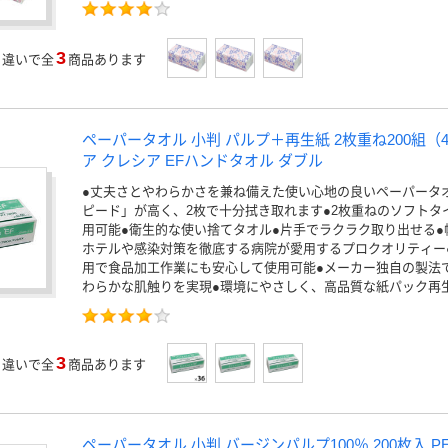
3
」
違いで全
商品あります
ペーパータオル 小判 パルプ＋再生紙 2枚重ね200組（
ア クレシア EFハンドタオル ダブル
●丈夫さとやわらかさを兼ね備えた使い心地の良いペーパータ
ピード」が高く、2枚で十分拭き取れます●2枚重ねのソフトタ
用可能●衛生的な使い捨てタオル●片手でラクラク取り出せる●
ホテルや感染対策を徹底する病院が愛用するプロクオリティー
用で食品加工作業にも安心して使用可能●メーカー独自の製法
わらかな肌触りを実現●環境にやさしく、高品質な紙パック再
3
」
違いで全
商品あります
ペーパータオル 小判 バージンパルプ100％ 200枚入 P