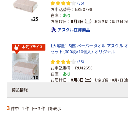
（35）
お申込番号
EK50796
在庫
あり
お届け日
8月8日（土）
お急ぎ便
8月7日（金
アスクル在庫商品
【大容量1.5倍】ペーパータオル アスクル オリジナル 中判・シングル 再生紙 クラフト
本気プライス
セット（300枚×10個入） オリジナル
（35）
お申込番号
RU42653
在庫
あり
お届け日
8月8日（土）
お急ぎ便
8月7日（金
アスクル在庫商品
商品情報
3
件中
1 件目〜 3 件目を表示