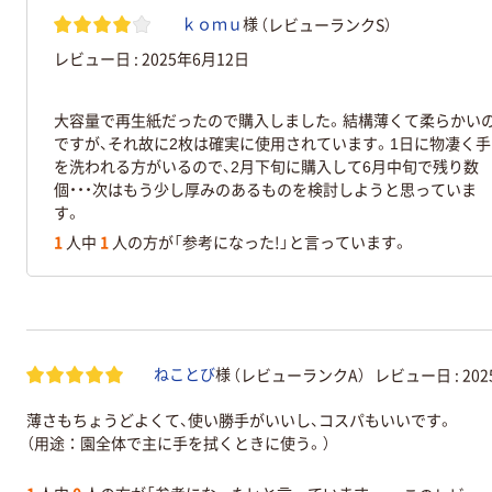
（レビューランクS）
ｋｏｍｕ
様
レビュー日 :
2025年6月12日
大容量で再生紙だったので購入しました。結構薄くて柔らかい
ですが、それ故に2枚は確実に使用されています。1日に物凄く手
を洗われる方がいるので、2月下旬に購入して6月中旬で残り数
個・・・次はもう少し厚みのあるものを検討しようと思っていま
す。
1
人中
1
人の方が「参考になった!」と言っています。
（レビューランクA）
レビュー日 :
20
ねことび
様
薄さもちょうどよくて、使い勝手がいいし、コスパもいいです。
（用途：園全体で主に手を拭くときに使う。）