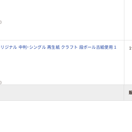
）
 段ボール古紙使用 1
）