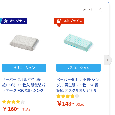
ページ：
1
／
3
オリジナル
本気プライス
次の
バリエーション
バリエーション
ペーパータオル 中判 再生
ペーパータオル 小判・シン
ペ
紙100％ 200枚入 紙包装パ
グル 再生紙 200枚 FSC認
ジ
ッケージ FSC認証 シング
証紙 アスクルオリジナル
P
ル
ル
￥143~
（税込）
￥160~
￥
（税込）