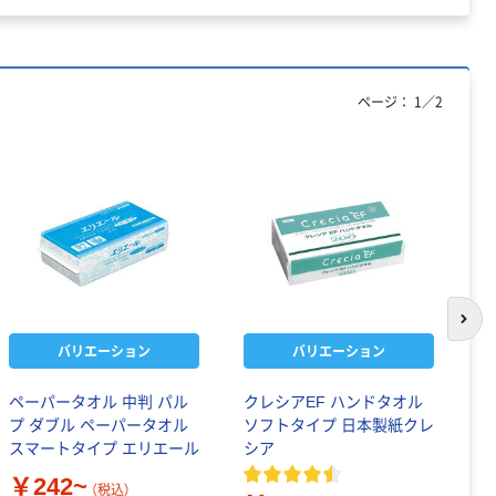
ページ：
1
／
2
次の
バリエーション
バリエーション
ペーパータオル 中判 パル
クレシアEF ハンドタオル
ペ
プ ダブル ペーパータオル
ソフトタイプ 日本製紙クレ
スマートタイプ エリエール
シア
￥
￥242~
（税込）