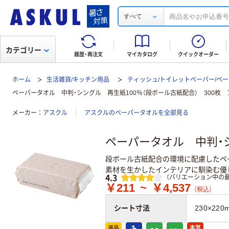
すべて
カテゴリー
履歴・再注文
マイカタログ
クイックオーダー
ホーム
生活雑貨/キッチン用品
ティッシュ/トイレットペーパー/ペー
ペーパータオル 中判・シングル 再生紙100％（段ボール古紙配合） 300枚 
メーカー
アスクル
アスクルのペーパータオルを全部見る
ペーパータオル 中判・シ
段ボール古紙配合の環境に配慮したペ
素材を生かしたインテリアに馴染む優
レビュー
4.3
（バリエーション中の最
￥211
~
￥4,537
（税込）
シート寸法
230×220