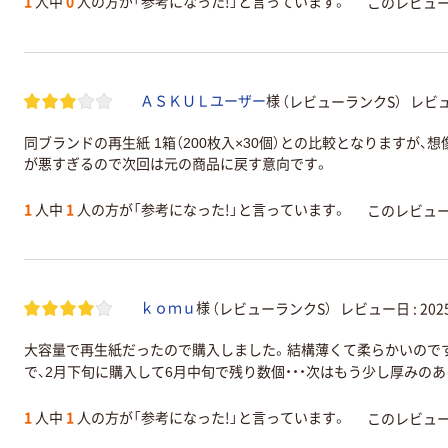
1
人中
0
人の方が「参考になった!」と言っています。
このレビュ
（レビューランクS）
レビュ
ＡＳＫＵＬユーザー
様
同ブランドの再生紙 1箱（200枚入×30個）との比較となります
が悪すぎるので次回は元の商品に戻す意向です。
1
人中
1
人の方が「参考になった!」と言っています。
このレビュ
（レビューランクS）
レビュー日 :
20
ｋｏｍｕ
様
大容量で再生紙だったので購入しました。結構薄くて柔らかいのです
で、2月下旬に購入して6月中旬で残り数個・・・次はもう少し厚みの
1
人中
1
人の方が「参考になった!」と言っています。
このレビュ