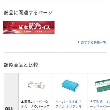
商品に関連するページ
おすすめ特集一覧
類似商品と比較
本商品：
ペーパータ
ペーパータオル ア
大王製紙 エ
オル タウパーソフ
スクル オリジナル
ーレペーパー
商品名