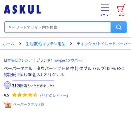
カゴ
メニュー
ホーム
生活雑貨/キッチン用品
ティッシュ/トイレットペーパー
日本製紙クレシア
ブランド：
Towper（タウパー）
ペーパータオル タウパーソフト M 中判 ダブル パルプ100％ FSC
認証紙 1個（200組入） オリジナル
31
万回
購入いただきました！
4.5
（
39
件のレビュー
）
ペーパータオル 3位