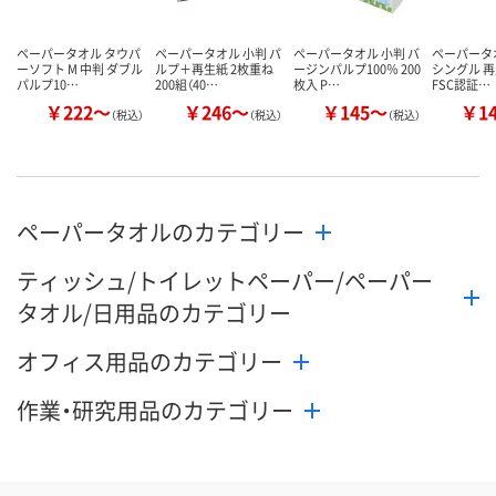
ペーパータオル タウパ
ペーパータオル 小判 パ
ペーパータオル 小判 バ
ペーパータ
ーソフト M 中判 ダブル
ルプ＋再生紙 2枚重ね
ージンパルプ100％ 200
シングル 再
パルプ10…
200組（40…
枚入 P…
FSC認証…
￥222～
￥246～
￥145～
￥1
（税込）
（税込）
（税込）
ペーパータオルのカテゴリー
ティッシュ/トイレットペーパー/ペーパー
タオル/日用品のカテゴリー
オフィス用品のカテゴリー
作業・研究用品のカテゴリー