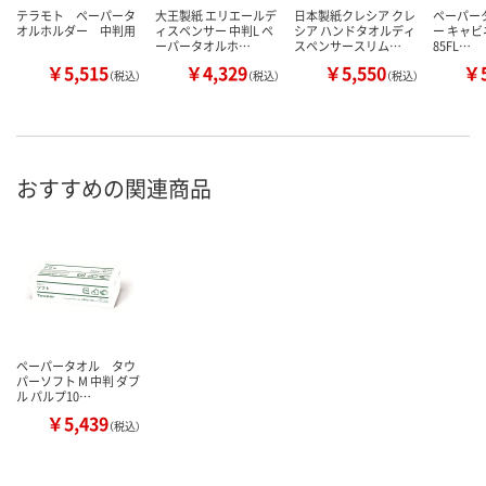
テラモト ペーパータ
大王製紙 エリエールデ
日本製紙クレシア クレ
ペーパー
オルホルダー 中判用
ィスペンサー 中判L ペ
シア ハンドタオルディ
ー キャビネ
ーパータオルホ…
スペンサースリム…
85FL…
￥5,515
￥4,329
￥5,550
￥5
（税込）
（税込）
（税込）
おすすめの関連商品
ペーパータオル タウ
パーソフト M 中判 ダブ
ル パルプ10…
￥5,439
（税込）