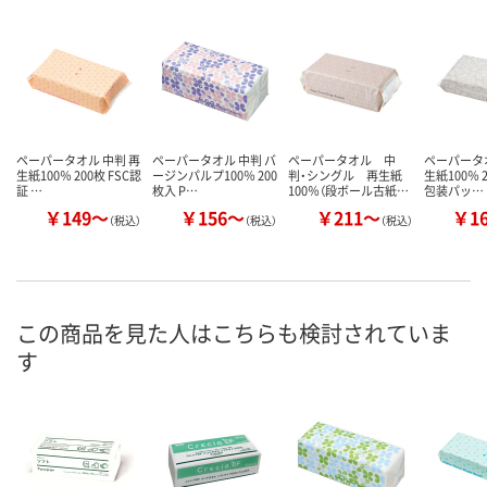
ペーパータオル 中判 再
ペーパータオル 中判 バ
ペーパータオル 中
ペーパータオ
生紙100％ 200枚 FSC認
ージンパルプ100％ 200
判・シングル 再生紙
生紙100％ 
証 …
枚入 P…
100％（段ボール古紙…
包装パッ…
￥149～
￥156～
￥211～
￥1
（税込）
（税込）
（税込）
この商品を見た人はこちらも検討されていま
す