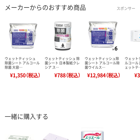
メーカーからのおすすめ商品
スポンサー
ウェットティッシュ
ウェットティッシュ 除
ウェットティッシュ除
ウェット
除菌シート アルコール
菌シート 日本製紙クレ
菌シート アルコール除
ルコール
除菌 大容…
シア ス…
菌ウイルス…
ェットテ
¥1,350（税込）
¥788（税込）
¥12,984（税込）
¥
一緒に購入する