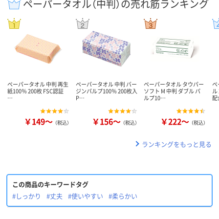
ペーパータオル（中判）の売れ筋ランキング
ペーパータオル 中判 再生
ペーパータオル 中判 バー
ペーパータオル タウパー
ペ
紙100％ 200枚 FSC認証
ジンパルプ100％ 200枚入
ソフト M 中判 ダブル パ
ル
…
P…
ルプ10…
配
￥149～
￥156～
￥222～
（税込）
（税込）
（税込）
ランキングをもっと見る
この商品のキーワードタグ
#しっかり
#丈夫
#使いやすい
#柔らかい