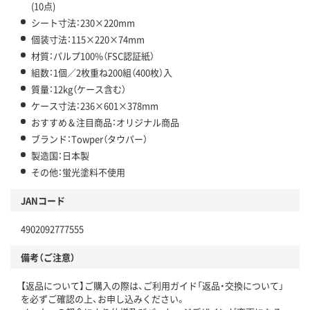
(10点)
シート寸法：230×220mm
個装寸法：115×220×74mm
材質：パルプ100%（FSC認証紙）
組数：1個／2枚重ね200組（400枚）入
質量：12kg（ケース含む）
ケース寸法：236×601×378mm
おすすめ＆注目商品：オリジナル商品
ブランド：Towper（タウパー）
製造国：日本製
その他：蛍光塗料不使用
JANコード
4902092777555
備考（ご注意）
【返品について】ご購入の際は、ご利用ガイド「返品・交換について」
を必ずご確認の上、お申し込みください。