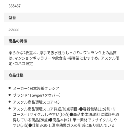
365487
分別・リサイクルしやすい設計
型番
独自の回収スキームがある
50333
仕組
アスクルで資源循環している
商品の特徴
温室効果ガスなどの削減
柔らかな2枚重ね。厚手で吸水性もしっかり。ワンランク上の品質
この商品の環境配慮ポイントです。下記商品詳細「
は、マンションギャラリーや飲食店・接客業におすすめ。アスクル限
アスクル商品環境スコア詳細／加点項目
」で確認できます。
定・ロハコ限定
商品仕様
メーカー：日本製紙クレシア
ブランド：Towper（タウパー）
アスクル商品環境スコア：45
アスクル商品環境スコア詳細/加点項目：●容器包装11:分別・リ
ユース・リサイクルしやすい(10点)●商品本体19:原料に認証を取
得している商品(20点)●商品本体21:単一素材でリサイクルしや
すい(5点)●仕組み30-1:温室効果ガスの削減に取り組んでいる