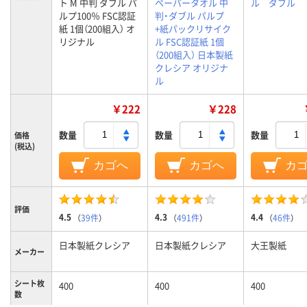
ト M 中判 ダブル パ
ペーパータオル 中
ル ダブル
ルプ100％ FSC認証
判・ダブル パルプ
紙 1個（200組入） オ
+紙パックリサイク
リジナル
ル FSC認証紙 1個
（200組入） 日本製紙
クレシア オリジナ
ル
￥222
￥228
数量
数量
数量
価格
(税込)
カゴへ
カゴへ
カ
評価
4.5
4.3
4.4
（
39件
）
（
491件
）
（
46件
）
日本製紙クレシア
日本製紙クレシア
大王製紙
メーカー
シート枚
400
400
400
数