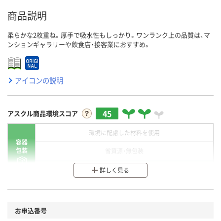
商品説明
柔らかな2枚重ね。厚手で吸水性もしっかり。ワンランク上の品質は、マ
ンションギャラリーや飲食店・接客業におすすめ。
アイコンの説明
45
アスクル商品環境スコア
環境に配慮した材料を使用
容器
包装
省資源・無包装
分別・リサイクルしやすい設計
詳しく見る
環境に配慮した材料を使用
商品
お申込番号
本体
省資源・省エネ・節水