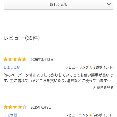
ペーパー
詳しく見る
ダブル
ダブル
ダブル
タオルの
タイプ
認証紙の
FSC認証
FSC認証
規格
アスクル
レビュー（39件）
商品環境
45
45
35
スコア
2026年3月23日
しまっこ様
レビューランク
A
(219ポイント)
他のペーパータオルよりしっかりしていてとても使い勝手が良いで
す。主に濡れているところを拭いたり、清掃などに使っていますが、
破けにくくて重宝しています。
続きを見る
2025年6月9日
ミモザ様
レビューランク
A
(245ポイント)