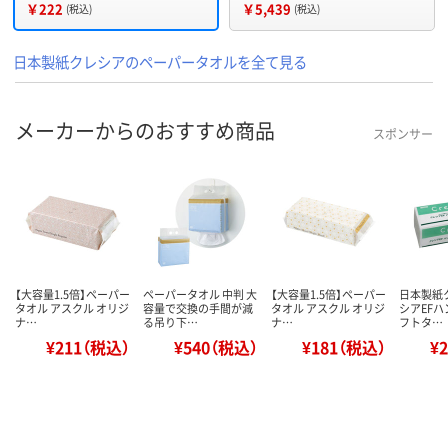
￥222
￥5,439
(税込)
(税込)
日本製紙クレシアのペーパータオルを全て見る
メーカーからのおすすめ商品
スポンサー
【大容量1.5倍】ペーパー
ペーパータオル 中判 大
【大容量1.5倍】ペーパー
日本製紙
タオル アスクル オリジ
容量で交換の手間が減
タオル アスクル オリジ
シアEFハ
ナ…
る吊り下…
ナ…
フトタ…
¥211（税込）
¥540（税込）
¥181（税込）
¥