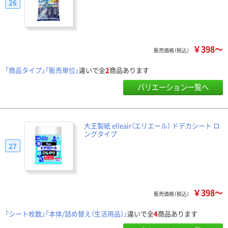
26
￥398～
販売価格（税込）
「商品タイプ」「販売単位」
違いで全
2
商品あります
バリエーション一覧へ
大王製紙 elleair（エリエール） ドデカシート ロ
ングタイプ
27
￥398～
販売価格（税込）
「シート枚数」「本体/詰め替え（生活用品）」
違いで全
4
商品あります