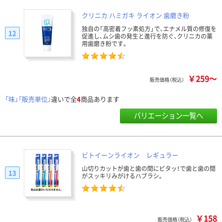
クリニカ ハミガキ ライオン 歯磨き粉
独自の「高密着フッ素処方」で、エナメル質の修復を
12
促進し、ムシ歯の発生と進行を防ぐ、クリニカの薬
用歯磨き粉です。
￥259～
販売価格（税込）
「味」「販売単位」
違いで全
4
商品あります
バリエーション一覧へ
ビトイーンライオン レギュラー
山切りカットが歯と歯の間にピタッ！で歯と歯の間
13
がスッキリみがけるハブラシ。
￥158
販売価格（税込）