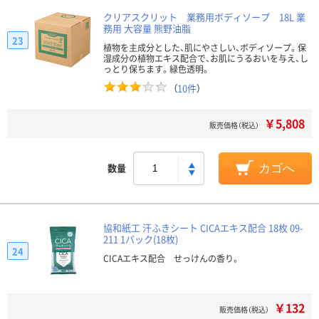
クリアスクリット 業務用ボディソープ 18L 業
務用 大容量 熊野油脂
23
植物を主成分とした、肌にやさしい、ボディソープ。保
湿成分の植物エキス配合で、お肌にうるおいを与え、し
っとり保ちます。緑色透明。
（
10件
）
￥5,808
販売価格（税込）
数量
カゴへ
協和紙工 汗ふきシート CICAエキス配合 18枚 09-
211 1パック(18枚)
24
CICAエキス配合 せっけんの香り。
￥132
販売価格（税込）