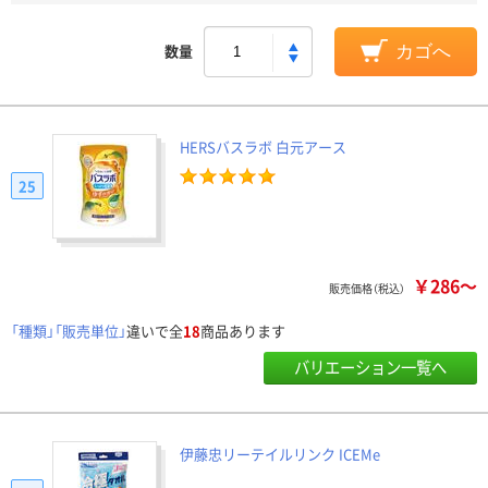
数量
カゴへ
HERSバスラボ 白元アース
25
￥286～
販売価格（税込）
「種類」「販売単位」
違いで全
18
商品あります
バリエーション一覧へ
伊藤忠リーテイルリンク ICEMe