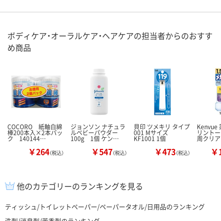
ボディケア・オーラルケア・ヘアケアの担当者からのおすす
め商品
COCORO 紙軸白綿
ジョンソン ナチュラ
貝印 ツメキリ タイプ
Kenvu
棒200本入×2本パッ
ルベビーパウダー
001 Mサイズ
リントー
ク 140144…
100g 1個 ケン…
KF1001 1個
周クリア 
￥264
￥547
￥473
￥1
（税込）
（税込）
（税込）
他のカテゴリーのランキングを見る
ティッシュ/トイレットペーパー/ペーパータオル/日用品のランキング
洗剤/消臭剤/芳香剤のランキング