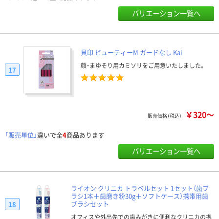
バリエーション一覧へ
貝印 ビューティーM ガードなし Kai
顔・まゆそり用カミソリをご用意いたしました。
17
￥320～
販売価格（税込）
「販売単位」
違いで全
4
商品あります
バリエーション一覧へ
ライオン クリニカ トラベルセット 1セット（歯ブ
ラシ1本＋歯磨き粉30g＋ソフトケース）携帯用歯
ブラシセット
18
オフィスや外出先での歯みがきに便利なクリニカの携