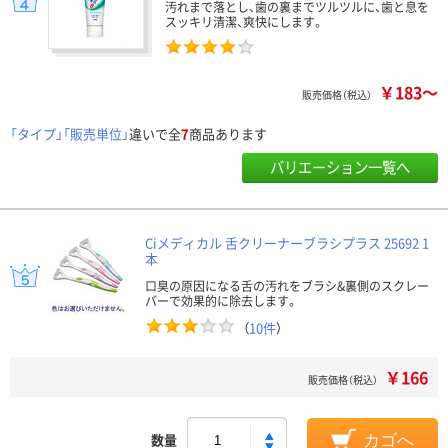
汚れまで落とし、歯の裏までツルツルに、歯と息を
スッキリ清潔、爽快にします。
￥183～
販売価格（税込）
「タイプ」「販売単位」
違いで全
7
商品あります
バリエーション一覧へ
Ciメディカル 舌クリーナーブラシプラス 25692 1
本
口臭の原因になる舌の汚れをブラシ&裏側のスクレー
バーで効果的に除去します。
（
10件
）
￥166
販売価格（税込）
数量
カゴへ