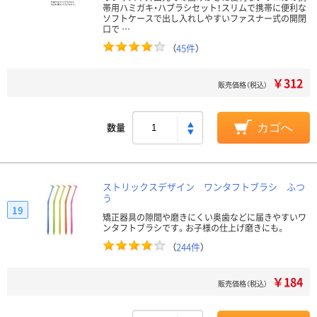
帯用ハミガキ・ハブラシセット！スリムで携帯に便利な
ソフトケースで出し入れしやすいファスナー式の開閉
口で …
（
45件
）
￥312
販売価格（税込）
数量
カゴへ
ストリックスデザイン ワンタフトブラシ ふつ
う
19
矯正器具の隙間や磨きにくい奥歯などに届きやすいワ
ンタフトブラシです。お子様の仕上げ磨きにも。
（
244件
）
￥184
販売価格（税込）