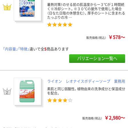
暑熱対策！のせる前の肌温度からー３℃が１時間続
く※冷却シート。※３０℃の屋外で使用した場合
（日なた日陰の休憩含む）。厚手のシートに含まれる
たっぷりの冷 …
￥578～
販売価格（税込）
「内容量」「特徴」
違いで全
5
商品あります
バリエーション一覧へ
ライオン レオナイスボディーソープ 業務用
素肌と同じ弱酸性。植物由来の洗浄成分と保湿成分
を配合。
￥2,980～
販売価格（税込）