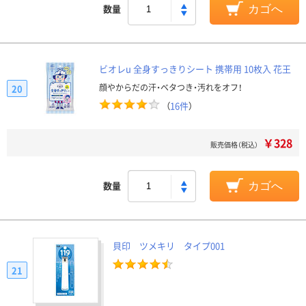
数量
カゴへ
ビオレu 全身すっきりシート 携帯用 10枚入 花王
顔やからだの汗・ベタつき・汚れをオフ！
20
（
16件
）
￥328
販売価格（税込）
数量
カゴへ
貝印 ツメキリ タイプ001
21