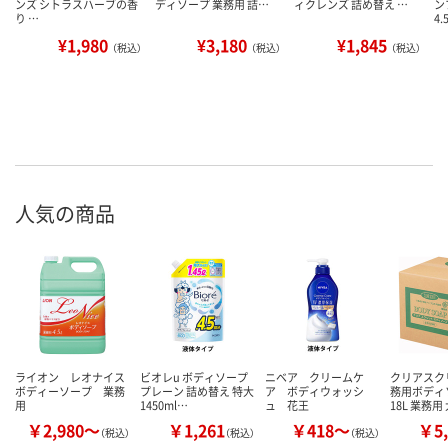
ンズ シトラスハーブの香
ディソープ 業務用 詰…
ィクレンズ 詰め替え …
ン
り …
4.
¥1,980
¥3,180
¥1,845
（税込）
（税込）
（税込）
人気の商品
ライオン レオナイス
ビオレu ボディソープ
ニベア クリームケ
クリアスク
ボディーソープ 業務
プレーン 詰め替え 特大
ア ボディウォッシ
務用ボデ
用
1450ml…
ュ 花王
18L 業務用
￥2,980～
￥1,261
￥418～
￥5,
（税込）
（税込）
（税込）