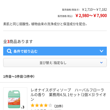
￥2,710～￥7,182
販売価格（税抜き）
￥2,980
～
￥7,900
販売価格（税込）
素肌と同じ弱酸性。植物由来の洗浄成分と保湿成分を配合。
全
3
商品あります
条件で絞り込む
並び替え：指定なし
1件目～3件目（3件中）
レオナイスボディソープ ハーバルフローラ
ルの香り 業務用4.5L 1セット（1個×3）ライオ
ン
（20件）