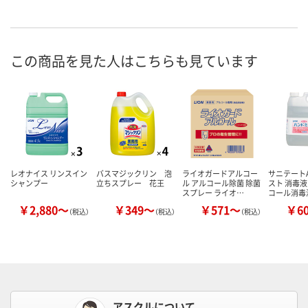
この商品を見た人はこちらも見ています
レオナイス リンスイン
バスマジックリン 泡
ライオガードアルコー
サニテート
シャンプー
立ちスプレー 花王
ル アルコール除菌 除菌
スト 消毒液
スプレー ライオ…
コール消毒
￥2,880～
￥349～
￥571～
￥6
（税込）
（税込）
（税込）
アスクルについて