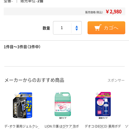
型番
販売単位
1個
￥2,980
販売価格（税込）
数量
カゴへ
1件目～3件目（3件中）
メーカーからのおすすめ商品
スポンサー
デ・オウ 薬用ジェルクレ
LION 介護 はぴケア 泡ボ
デオコ（DEOCO） 薬用ボデ
ソ