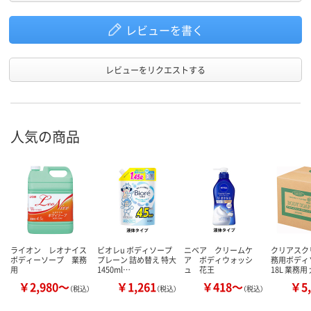
レビューを書く
レビューをリクエストする
人気の商品
ライオン レオナイス
ビオレu ボディソープ
ニベア クリームケ
クリアスク
ボディーソープ 業務
プレーン 詰め替え 特大
ア ボディウォッシ
務用ボデ
用
1450ml…
ュ 花王
18L 業務用
￥2,980～
￥1,261
￥418～
￥5,
（税込）
（税込）
（税込）