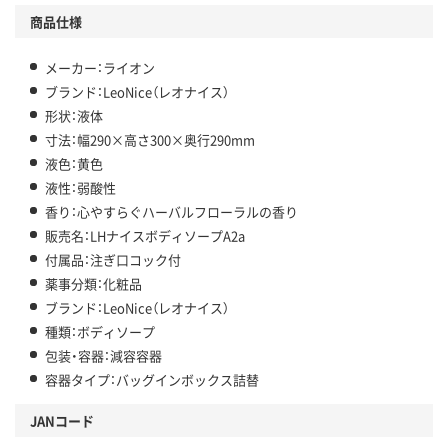
商品仕様
メーカー：ライオン
ブランド：LeoNice（レオナイス）
形状：液体
寸法：幅290×高さ300×奥行290mm
液色：黄色
液性：弱酸性
香り：心やすらぐハーバルフローラルの香り
販売名：LHナイスボディソープA2a
付属品：注ぎ口コック付
薬事分類：化粧品
ブランド：LeoNice（レオナイス）
種類：ボディソープ
包装・容器：減容容器
容器タイプ：バッグインボックス詰替
JANコード