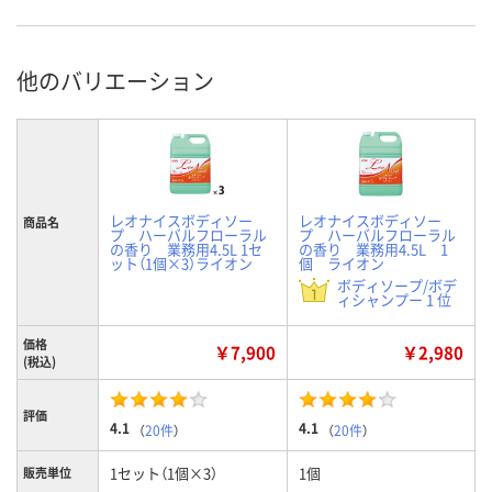
他のバリエーション
レオナイスボディソー
レオナイスボディソー
商品名
プ ハーバルフローラル
プ ハーバルフローラル
の香り 業務用4.5L 1セ
の香り 業務用4.5L 1
ット（1個×3）ライオン
個 ライオン
ボディソープ/ボデ
ィシャンプー 1 位
価格
￥7,900
￥2,980
(税込)
評価
4.1
4.1
（
20件
）
（
20件
）
1セット（1個×3）
1個
販売単位