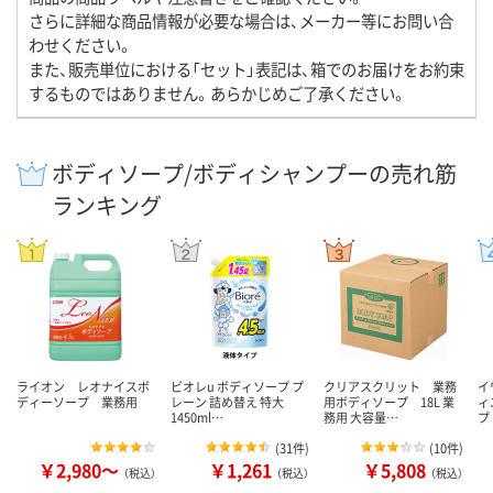
さらに詳細な商品情報が必要な場合は、メーカー等にお問い合
わせください。
また、販売単位における「セット」表記は、箱でのお届けをお約束
するものではありません。あらかじめご了承ください。
ボディソープ/ボディシャンプーの売れ筋
ランキング
ライオン レオナイスボ
ビオレu ボディソープ プ
クリアスクリット 業務
イ
ディーソープ 業務用
レーン 詰め替え 特大
用ボディソープ 18L 業
ィ
1450ml…
務用 大容量…
プ
(
31件
)
(
10件
)
￥2,980～
￥1,261
￥5,808
（税込）
（税込）
（税込）