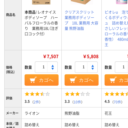
本商品：
レオナイス
クリアスクリット
ビオレu 泡
商品名
ボディソープ ハー
業務用ボディソー
くるボディウ
バルフローラルの香
プ 18L 業務用 大容
ュ 詰め替え
り 業務用18L（注ぎ
量 熊野油脂
さしいフレッ
口コック付）
ローラルの香
香性） 480m
王
￥7,507
￥5,808
数量
数量
数量
価格
(税込)
カゴへ
カゴへ
カ
評価
3.5
3.3
4.5
（
2件
）
（
10件
）
（
70件
）
ライオン
熊野油脂
花王
メーカー
本体／詰
詰め替え
詰め替え
詰め替え