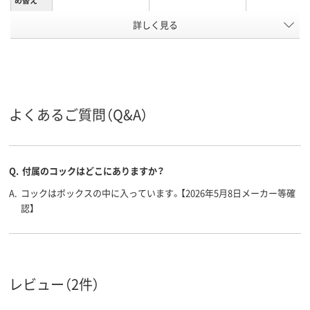
め替え
詳しく見る
液体
液体
泡
形状
弱酸性
弱アルカリ性
液性
アスクル
商品環境
5
スコア
よくあるご質問（Q&A）
Q.
付属のコックはどこにありますか？
A.
コックはボックスの中に入っています。【2026年5月8日メーカー等確
認】
レビュー（2件）