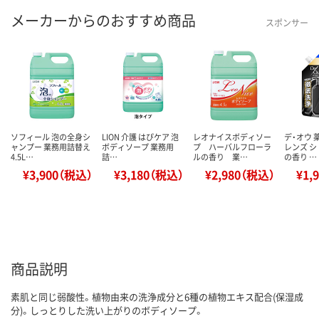
メーカーからのおすすめ商品
スポンサー
ソフィール 泡の全身シ
LION 介護 はぴケア 泡
レオナイスボディソー
デ・オウ 
ャンプー 業務用詰替え
ボディソープ 業務用
プ ハーバルフローラ
レンズ 
4.5L…
詰…
ルの香り 業…
の香り …
¥3,900（税込）
¥3,180（税込）
¥2,980（税込）
¥1,
商品説明
素肌と同じ弱酸性。植物由来の洗浄成分と6種の植物エキス配合(保湿成
分)。しっとりした洗い上がりのボディソープ。