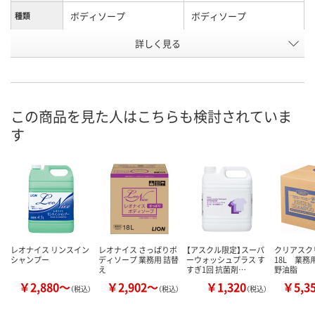
ボディソープ
ボディソープ
種類
詳しく見る
WRN6972
8224636
お申込番号
あり
あり
在庫
8月9日（日）
8月9日（日）
お届け日
この商品を見た人はこちらも検討されていま
す
数量
数量
カゴへ
カゴへ
レオナイス リンスイン
レオナイス さっぱりボ
【アスクル限定】スーパ
クリアス
シャンプー
ディソープ 業務用 詰替
ーウォッシュプラス す
18L 業務
え
すぎ1回 抗菌剤…
野油脂
￥2,880～
￥2,902～
￥1,320
￥5,3
（税込）
（税込）
（税込）