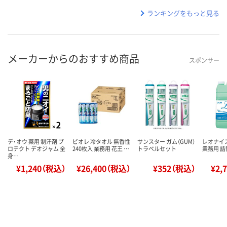
ランキングをもっと見る
メーカーからのおすすめ商品
スポンサー
デ・オウ 薬用 制汗剤 プ
ビオレ 冷タオル 無香性
サンスター ガム（GUM）
レオナイ
ロテクト デオジャム 全
240枚入 業務用 花王 …
トラベルセット
業務用 詰替
身…
¥1,240（税込）
¥26,400（税込）
¥352（税込）
¥2,