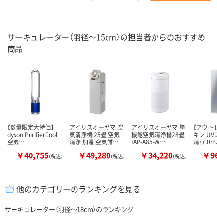
サーキュレーター（羽径～15cm）の担当者からのおすすめ
商品
【数量限定大特価】
アイリスオーヤマ 空
アイリスオーヤマ 単
【アウト
dyson PurifierCool
気清浄機 25畳 空気
機能空気清浄機28畳
キン U
空気…
清浄 加湿 空気循…
IAP-A85-W…
清（7.0
￥40,755
￥49,280
￥34,220
￥96
（税込）
（税込）
（税込）
他のカテゴリーのランキングを見る
サーキュレーター（羽径～18cm）のランキング