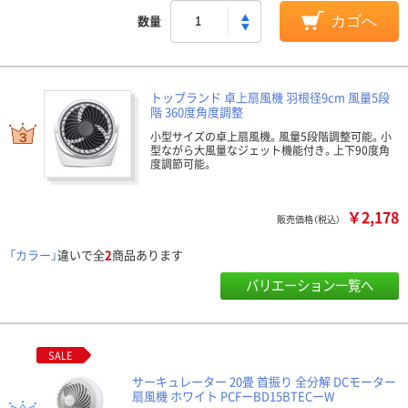
数量
カゴへ
トップランド 卓上扇風機 羽根径9cm 風量5段
階 360度角度調整
小型サイズの卓上扇風機。風量5段階調整可能。小
型ながら大風量なジェット機能付き。上下90度角
度調節可能。
￥2,178
販売価格（税込）
「カラー」
違いで全
2
商品あります
バリエーション一覧へ
SALE
サーキュレーター 20畳 首振り 全分解 DCモーター
扇風機 ホワイト PCFーBD15BTECーW