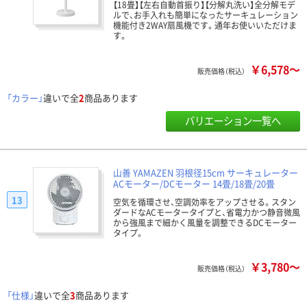
【18畳】【左右自動首振り】【分解丸洗い】全分解モデ
ルで、お手入れも簡単になったサーキュレーション
機能付き2WAY扇風機です。通年お使いいただけま
す。
￥6,578～
販売価格（税込）
「カラー」
違いで全
2
商品あります
バリエーション一覧へ
山善 YAMAZEN 羽根径15cm サーキュレーター
ACモーター/DCモーター 14畳/18畳/20畳
13
空気を循環させ、空調効率をアップさせる。スタン
ダードなACモータータイプと、省電力かつ静音微風
から強風まで細かく風量を調整できるDCモーター
タイプ。
￥3,780～
販売価格（税込）
「仕様」
違いで全
3
商品あります