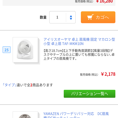
￥16,280
販売価格（税込）
数量
カゴへ
アイリスオーヤマ 卓上 扇風機 固定 マカロン型
小型 卓上扇 TAF-MKM10N
25
【高さ18.7cm】【上下手動角度調節】【風量3段階】デ
スクやテーブルの上に置いても邪魔にならない、卓
上タイプの扇風機です。
￥2,178
販売価格（税込）
「タイプ」
違いで全
2
商品あります
バリエーション一覧へ
YAMAZEN パワーデリバリー対応 DC扇風
機/DCサーキュレーター