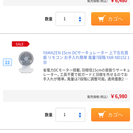
￥6,480
販売価格（税込）
数量
カゴへ
SALE
YAMAZEN 15cm DCサーキュレーター 上下左右首
振 リモコン お手入れ簡単 風量7段階 YAR-ND152 1
台
22
省電力DCモーター搭載、羽根径15cmの首振りサーキュ
レーター。工具不要で前ガードと羽根を外せるのでお
手入れが簡単。風量は7段階に調整可能。適用畳数2 …
￥6,980
販売価格（税込）
数量
カゴへ