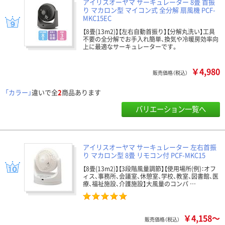
アイリスオーヤマ サーキュレーター 8畳 首振
り マカロン型 マイコン式 全分解 扇風機 PCF-
MKC15EC
【8畳(13m2)】【左右自動首振り】【分解丸洗い】工具
不要の全分解でお手入れ簡単、換気や冷暖房効率向
上に最適なサーキュレーターです。
￥4,980
販売価格（税込）
「カラー」
違いで全
2
商品あります
バリエーション一覧へ
アイリスオーヤマ サーキュレーター 左右首振
り マカロン型 8畳 リモコン付 PCF-MKC15
【8畳(13m2)】【3段階風量調節】【使用場所(例)：オフ
ィス、事務所、会議室、休憩室、学校、教室、図書館、医
療、福祉施設、介護施設】大風量のコンパ …
￥4,158～
販売価格（税込）