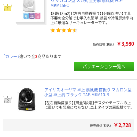
り マカロン型 メカ式 全分解 扇風機 PCF-
MKM15EC
【8畳(13m2)】【左右自動首振り】【分解丸洗い】工具
不要の全分解でお手入れ簡単、換気や冷暖房効率向
上に最適なサーキュレーターです。
￥3,980
販売価格（税込）
「カラー」
違いで全
2
商品あります
バリエーション一覧へ
アイリスオーヤマ 卓上 扇風機 首振り マカロン型
小型 卓上扇 ブラック TAF-MKM10-B
【左右自動首振り】【風量3段階】デスクやテーブルの上
に置いても邪魔にならない、卓上タイプの扇風機です。
￥2,728
販売価格（税込）