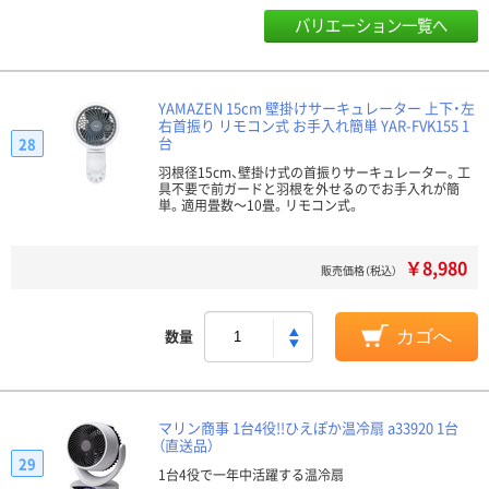
バリエーション一覧へ
YAMAZEN 15cm 壁掛けサーキュレーター 上下・左
右首振り リモコン式 お手入れ簡単 YAR-FVK155 1
台
28
羽根径15cm、壁掛け式の首振りサーキュレーター。工
具不要で前ガードと羽根を外せるのでお手入れが簡
単。適用畳数～10畳。リモコン式。
￥8,980
販売価格（税込）
数量
カゴへ
マリン商事 1台4役!!ひえぽか温冷扇 a33920 1台
（直送品）
29
1台4役で一年中活躍する温冷扇