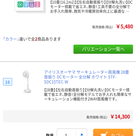
【10畳(16.2m2)】【左右自動首振り】【分解丸洗い】DC
モーター搭載で省エネ、静音！工具不要の全分解で
お手入れ簡単、換気や冷暖房効率向上に最適な …
￥5,480
販売価格（税込）
「カラー」
違いで全
2
商品あります
バリエーション一覧へ
アイリスオーヤマ サーキュレーター扇風機 28畳
首振り DCモーター 全分解 ホワイト STF-
SDC15TEC-W
16
【28畳】【左右自動首振り】【分解丸洗い】DCモーター搭
載で省エネ、静音！全分解モデルでお手入れも簡単なサ
ーキュレーション機能付き2WAY扇風機です。
￥14,300
販売価格（税込）
数量
カゴへ