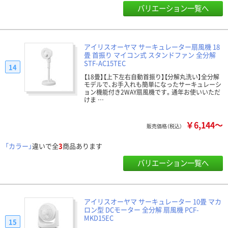
バリエーション一覧へ
アイリスオーヤマ サーキュレーター扇風機 18
畳 首振り マイコン式 スタンドファン 全分解
STF-AC15TEC
14
【18畳】【上下左右自動首振り】【分解丸洗い】全分解
モデルで、お手入れも簡単になったサーキュレーシ
ョン機能付き2WAY扇風機です。通年お使いいただ
けま …
￥6,144～
販売価格（税込）
「カラー」
違いで全
3
商品あります
バリエーション一覧へ
アイリスオーヤマ サーキュレーター 10畳 マカ
ロン型 DCモーター 全分解 扇風機 PCF-
MKD15EC
15