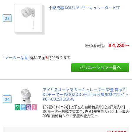
小泉成器 KOIZUMI サーキュレーター KCF
23
￥4,280～
販売価格（税込）
「メーカー品番」
違いで全
3
商品あります
バリエーション一覧へ
アイリスオーヤマ サーキュレーター 32畳 首振り
DCモーター WOOZOO 360 barrel 扇風機 ホワイト
PCF-CD15TECA-W
24
【32畳(51.8m2)】【上下左右自動首振り】【分解丸洗い】
DCモーター搭載で省エネ、静音！左右最大360°上下最大
90°の自動首ふりで部屋の全方位 …