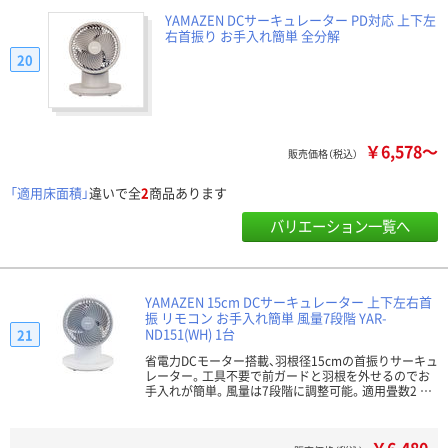
YAMAZEN DCサーキュレーター PD対応 上下左
右首振り お手入れ簡単 全分解
20
￥6,578～
販売価格（税込）
「適用床面積」
違いで全
2
商品あります
バリエーション一覧へ
YAMAZEN 15cm DCサーキュレーター 上下左右首
振 リモコン お手入れ簡単 風量7段階 YAR-
ND151(WH) 1台
21
省電力DCモーター搭載、羽根径15cmの首振りサーキュ
レーター。工具不要で前ガードと羽根を外せるのでお
手入れが簡単。風量は7段階に調整可能。適用畳数2 …