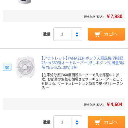
￥7,980
販売価格（税込）
数量
カゴへ
【アウトレット】YAMAZEN ボックス扇風機 羽根径
25cm 360度オートルーバー 押しボタン式 風量3段
階 YBS-B2510(W) 1台
30
【在庫処分品】360度回転ルーバーで風を部屋中に拡
散。お部屋の空気を循環させサーキュレーターとして
も使える。サーキュレーション効果で夏・冬2シーズン
活 …
￥4,604
販売価格（税込）
数量
カゴへ