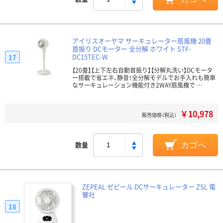
アイリスオーヤマ サーキュレーター扇風機 20畳
首振り DCモーター 全分解 ホワイト STF-
DC15TEC-W
17
【20畳】【上下左右自動首振り】【分解丸洗い】DCモータ
ー搭載で省エネ、静音！全分解モデルでお手入れも簡単
なサーキュレーション機能付き2WAY扇風機で …
￥10,978
販売価格（税込）
数量
カゴへ
ZEPEAL ゼピール DCサーキュレーター ZSL 電
響社
18