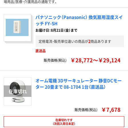
場用品/医療・介護用品の通販です。
パナソニック（Panasonic） 換気扇用湿度スイ
ッチ FY-SH
お届け日：8月21日（金）まで
2
定格電流・販売単位違いの商品が
商品あります
直送品
￥28,772～￥29,124
販売価格(税込)
オーム電機 3Dサーキュレーター 静音DCモー
ター 20畳まで 08-1704 1台（直送品）
￥7,678
販売価格(税込)
在庫切れです
（次回入荷日未定）