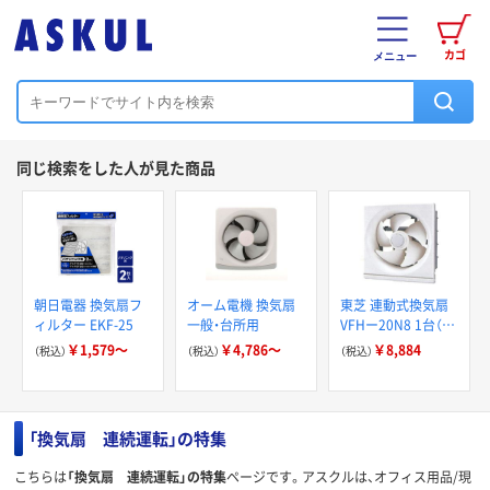
カゴ
メニュー
同じ検索をした人が見た商品
朝日電器 換気扇フ
オーム電機 換気扇
東芝 連動式換気扇
ィルター EKF-25
一般・台所用
VFHー20N8 1台（直
送品）
￥1,579～
￥4,786～
￥8,884
（税込）
（税込）
（税込）
「換気扇 連続運転」の特集
こちらは
「換気扇 連続運転」の特集
ページです。アスクルは、オフィス用品/現