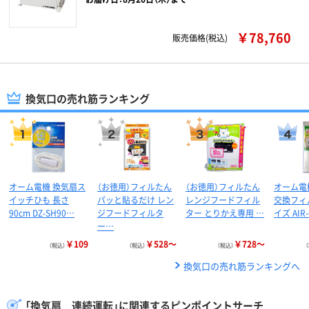
￥78,760
販売価格(税込)
換気口の売れ筋ランキング
オーム電機 換気扇ス
（お徳用）フィルたん
（お徳用）フィルたん
オーム電
イッチひも 長さ
パッと貼るだけ レン
レンジフードフィル
交換フィ
90cm DZ-SH90…
ジフードフィルタ
ター とりかえ専用 …
イズ AIR
ー…
￥109
￥528～
￥728～
（税込）
（税込）
（税込）
換気口の売れ筋ランキングへ
「換気扇 連続運転」に関連するピンポイントサーチ