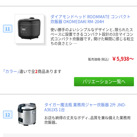
ダイアモンドヘッド ROOMMATE コンパクト
炊飯器 OKOMEDAKI RM-204H
11
使い勝手のよいシンプルなデザインと、限られたス
ペースに設置できるコンパクト設計の3合マイコン
式コンパクト炊飯器です。開けた瞬間に感じる粒立
ちの良さとシ …
￥5,938～
販売価格（税込）
「カラー」
違いで全
2
商品あります
バリエーション一覧へ
タイガー魔法瓶 業務用ジャー炊飯器 2升 JNO-
A361XS 1台
12
お店も納得の丈夫なボディ、品質を兼ね備えた業務用
炊飯器。