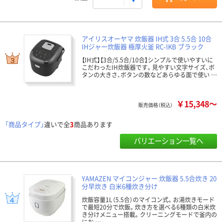
アイリスオーヤマ 炊飯器 IH式 3合 5.5合 10合
IHジャー炊飯器 極厚火釜 RC-IKB ブラック
【IH式】【3合/5.5合/10合】シンプルで使いやすいに
こだわったIH炊飯器です。見やすい文字サイズ、ボ
タンの大きさ、ボタンの数などあらゆる面で使い …
￥15,348～
販売価格（税込）
「商品タイプ」
違いで全
3
商品あります
バリエーション一覧へ
YAMAZEN マイコンジャー 炊飯器 5.5合炊き 20
分早炊き 白米6種炊き分け
炊飯容量1L（5.5合）のマイコン式。お湯炊きモード
で最短20分で炊飯。炊き方を選べる6種類の白米炊
き分けメニュー搭載。クリーニングモードで釜内の
にお …