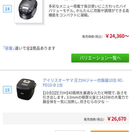
多彩なメニュー搭載で毎日使いにこだわったハイ
14
バリューモデル。かんたんに炊飯や調理ができる高
機能をコンパクトに凝縮。
￥24,360～
販売価格（税込）
「容量」
違いで全
2
商品あります
バリエーション一覧へ
アイリスオーヤマ 圧力IHジャー炊飯器10合 RC-
PD10-B 1台
15
【10合】【圧力IH】40銘柄を最適な火力と時間で、旨さを
引き出します。3.0mmの極厚火釜と1425Wの大電力で
鍋全体を一気に加熱し、炊きむらの少な …
￥26,670
販売価格（税込）