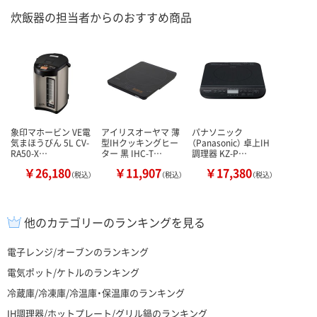
炊飯器の担当者からのおすすめ商品
象印マホービン VE電
アイリスオーヤマ 薄
パナソニック
気まほうびん 5L CV-
型IHクッキングヒー
（Panasonic） 卓上IH
RA50-X…
ター 黒 IHC-T…
調理器 KZ-P…
￥26,180
￥11,907
￥17,380
（税込）
（税込）
（税込）
他のカテゴリーのランキングを見る
電子レンジ/オーブンのランキング
電気ポット/ケトルのランキング
冷蔵庫/冷凍庫/冷温庫・保温庫のランキング
IH調理器/ホットプレート/グリル鍋のランキング