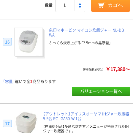
数量
カゴへ
象印マホービン マイコン炊飯ジャー NL-DB
WA
16
ふっくら炊き上がる「2.5mmの黒厚釜」
￥17,380～
販売価格（税込）
「容量」
違いで全
2
商品あります
バリエーション一覧へ
【アウトレット】アイリスオーヤマ IHジャー炊飯器
5.5合 RC-IGA50-W 1台
17
【在庫処分品】多彩な炊き方とメニューが搭載されたIH
ジャー炊飯器です。