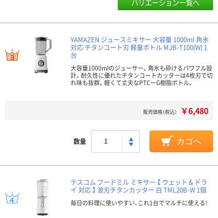
バリエーション一覧へ
YAMAZEN ジュースミキサー 大容量 1000ml 角氷
対応 チタンコート刃 軽量ボトル MJB-T100(W) 1
台
大容量1000mlのジューサー。角氷も砕けるパワフル設
計。耐久性に優れたチタンコートカッターは4枚刃で切
れ味も抜群。軽くて丈夫なPTCーG樹脂ボトル。
￥6,480
販売価格（税込）
数量
カゴへ
テスコム フードミル ミキサー 【 ウェット & ドラ
イ 対応 】 波刃チタンカッター 白 TML20B-W 1個
毎日の料理に使いやすい、これ1台でマルチに使える!