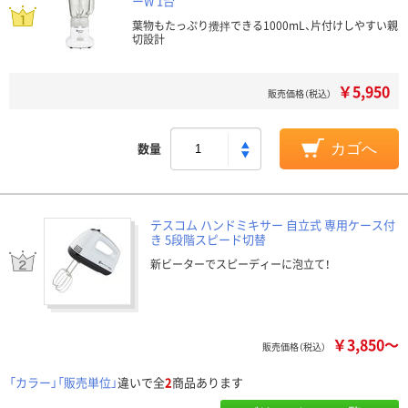
ーW 1台
葉物もたっぷり攪拌できる1000mL、片付けしやすい親
切設計
￥5,950
販売価格（税込）
数量
カゴへ
テスコム ハンドミキサー 自立式 専用ケース付
き 5段階スピード切替
新ビーターでスピーディーに泡立て！
￥3,850～
販売価格（税込）
「カラー」「販売単位」
違いで全
2
商品あります