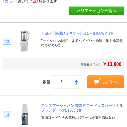
「カラー」
違いで全
2
商品あります
バリエーション一覧へ
TIGER 回転機（ミキサー） SLCーB100WM 1台
”サイクロン水流”によるハイパワー粉砕で氷も冷凍食
13
材もなめらか。
￥13,800
販売価格（税込）
数量
カゴへ
コンエアージャパン 充電式コードレスパーソナル
ブレンダー RPB100J 1台
14
電源コードからの解放。パワーも場所も諦めない