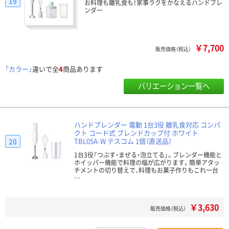
19
お料理も離乳食も！家事ラクをかなえるハンドブレ
ンダー
￥7,700
販売価格（税込）
「カラー」
違いで全
4
商品あります
バリエーション一覧へ
ハンドブレンダー 電動 1台3役 離乳食対応 コンパ
クト コード式 ブレンドカップ付 ホワイト
TBL05A-W テスコム 1個（直送品）
20
1台3役「つぶす・まぜる・泡立てる」。ブレンダー機能と
ホイッパー機能で料理の幅が広がります。簡単アタッ
チメントの切り替えで、料理もお菓子作りもこれ一台
…
￥3,630
販売価格（税込）