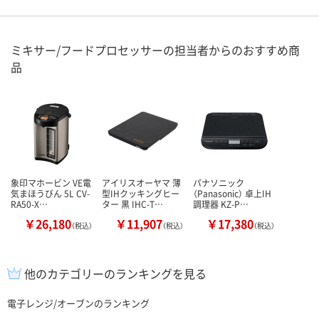
ミキサー/フードプロセッサーの担当者からのおすすめ商
品
象印マホービン VE電
アイリスオーヤマ 薄
パナソニック
気まほうびん 5L CV-
型IHクッキングヒー
（Panasonic） 卓上IH
RA50-X…
ター 黒 IHC-T…
調理器 KZ-P…
￥26,180
￥11,907
￥17,380
（税込）
（税込）
（税込）
他のカテゴリーのランキングを見る
電子レンジ/オーブンのランキング