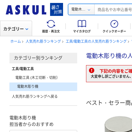
...
電動木
カテゴリー
履歴・再注文
マイカタログ
クイックオーダー
ホーム
人気売れ筋ランキング
工具/電動工具の人気売れ筋ランキング
電動木彫り機の
カテゴリー別ランキング
工具/電動工具
下記の内容をご
大変申し訳ございません
電動工具 (木工切断・切削）
電動木彫り機
人気売れ筋ランキングへ戻る
ベスト・セラー商
電動木彫り機
担当者からのおすすめ