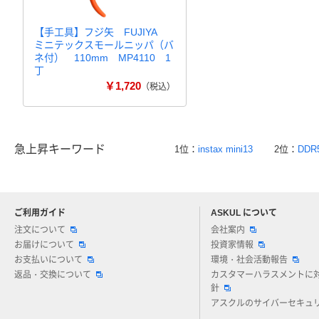
【手工具】フジ矢 FUJIYA
ミニテックスモールニッパ（バ
ネ付） 110mm MP4110 1
丁
￥1,720
（税込）
急上昇キーワード
1位：
instax mini13
2位：
DDR
ご利用ガイド
ASKUL について
注文について
会社案内
お届けについて
投資家情報
お支払いについて
環境・社会活動報告
返品・交換について
カスタマーハラスメントに
針
アスクルのサイバーセキュ