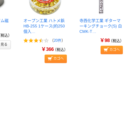
ジム磁
オープン工業 ハトメ鋲
寺西化学工業 ギターマ
HB-255 1ケース(約250
ーキングチョーク(S) 白
個入…
CMK-T…
（税込）
￥98
（
20件
）
（税込）
を見る
￥366
（税込）
カゴへ
カゴへ