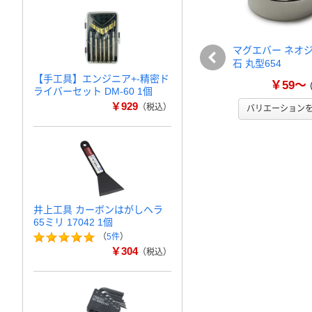
マグエバー ネオ
石 丸型654
【手工具】エンジニア+-精密ド
￥59～
ライバーセット DM-60 1個
￥929
（税込）
バリエーション
井上工具 カーボンはがしヘラ
65ミリ 17042 1個
（
5件
）
￥304
（税込）