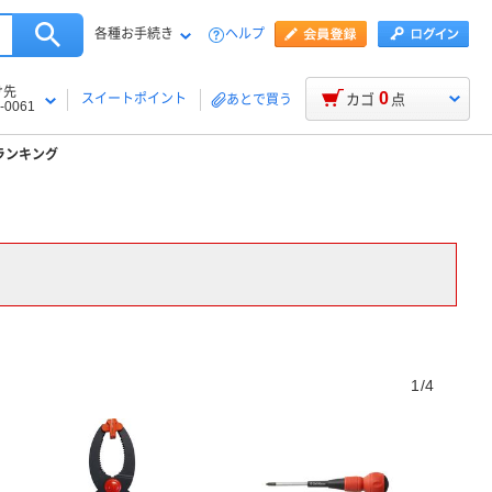
各種お手続き
ヘルプ
け先
0
スイートポイント
カゴ
点
あとで買う
-0061
ランキング
1/4