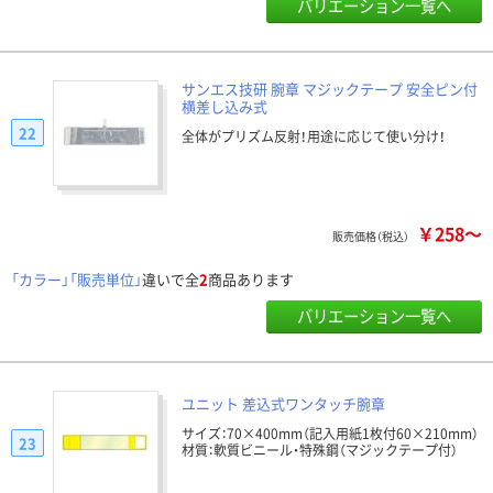
バリエーション一覧へ
サンエス技研 腕章 マジックテープ 安全ピン付
横差し込み式
22
全体がプリズム反射！用途に応じて使い分け！
￥258～
販売価格（税込）
「カラー」「販売単位」
違いで全
2
商品あります
バリエーション一覧へ
ユニット 差込式ワンタッチ腕章
サイズ：70×400mm（記入用紙1枚付60×210mm）
23
材質：軟質ビニール・特殊鋼（マジックテープ付）