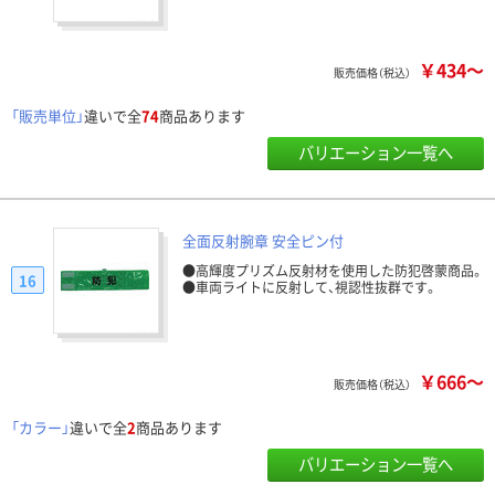
￥434～
販売価格（税込）
「販売単位」
違いで全
74
商品あります
バリエーション一覧へ
全面反射腕章 安全ピン付
●高輝度プリズム反射材を使用した防犯啓蒙商品。
16
●車両ライトに反射して、視認性抜群です。
￥666～
販売価格（税込）
「カラー」
違いで全
2
商品あります
バリエーション一覧へ