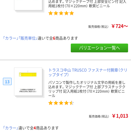
込めます。マジックテープ付 上部安全ピン付 記入
用紙1枚付（70×220mm） 軟質ビニール
￥724～
販売価格（税込）
「カラー」「販売単位」
違いで全
6
商品あります
バリエーション一覧へ
トラスコ中山 TRUSCO ファスナー付腕章（クリ
ップタイプ）
13
パソコンで製作したオリジナル文字の用紙を差し
込めます。マジックテープ付 上部プラスチックク
リップ付 記入用紙1枚付（70×220mm） 軟質ビニ
ール
￥1,013
販売価格（税込）
「カラー」
違いで全
4
商品あります