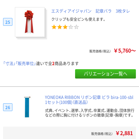
エスディアイジャパン 記章バラ 3枚タレ
クリップも安全ピンも使えます。
25
￥5,760～
販売価格（税込）
「寸法」「販売単位」
違いで全
2
商品あります
バリエーション一覧へ
YONEOKA RIBBON リボン記章 ビラ bira-100-sbl
1セット(100個)（直送品）
26
式典、イベント、選挙、入学式、卒業式、運動会、団体旅行
などの際に胸に付けるリボンの徽章(記章・胸章)です。
￥2,881
販売価格（税込）