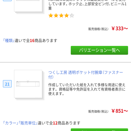
しています。ホック止、上部安全ピン付、ビニール1
重
￥333～
販売価格（税込）
「種類」
違いで全
16
商品あります
バリエーション一覧へ
つくし工房 透明ポケット付腕章（ファスナー
付）
21
作成していただいた紙を入れて多様な用途に使え
ます。 資格証等や免許証を入れて有資格者表示に
使えます。
￥851～
販売価格（税込）
「カラー」「販売単位」
違いで全
12
商品あります