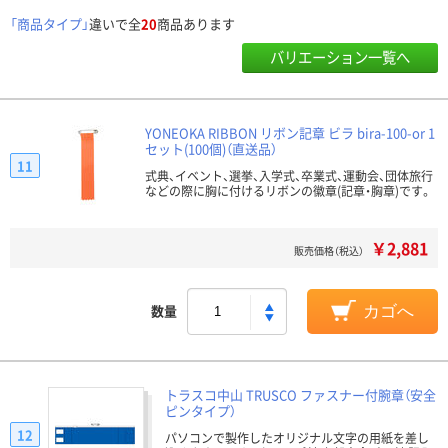
「商品タイプ」
違いで全
20
商品あります
バリエーション一覧へ
YONEOKA RIBBON リボン記章 ビラ bira-100-or 1
セット(100個)（直送品）
11
式典、イベント、選挙、入学式、卒業式、運動会、団体旅行
などの際に胸に付けるリボンの徽章(記章・胸章)です。
￥2,881
販売価格（税込）
数量
カゴへ
トラスコ中山 TRUSCO ファスナー付腕章（安全
ピンタイプ）
12
パソコンで製作したオリジナル文字の用紙を差し