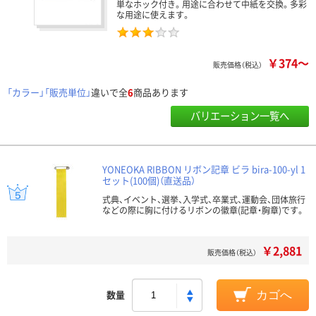
単なホック付き。用途に合わせて中紙を交換。多彩
な用途に使えます。
￥374～
販売価格（税込）
「カラー」「販売単位」
違いで全
6
商品あります
バリエーション一覧へ
YONEOKA RIBBON リボン記章 ビラ bira-100-yl 1
セット(100個)（直送品）
式典、イベント、選挙、入学式、卒業式、運動会、団体旅行
などの際に胸に付けるリボンの徽章(記章・胸章)です。
￥2,881
販売価格（税込）
数量
カゴへ