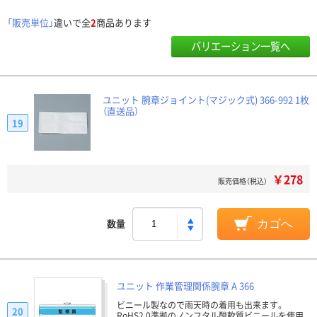
「販売単位」
違いで全
2
商品あります
バリエーション一覧へ
ユニット 腕章ジョイント(マジック式) 366-992 1枚
（直送品）
19
￥278
販売価格（税込）
数量
カゴへ
ユニット 作業管理関係腕章 A 366
ビニール製なので雨天時の着用も出来ます。
20
RoHS2.0準拠のノンフタル酸軟質ビニールを使用