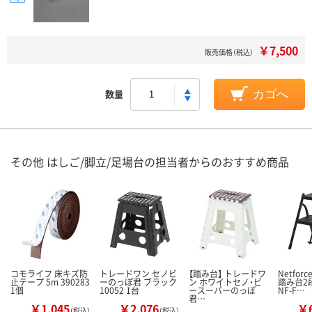
￥7,500
販売価格（税込）
数量
カゴへ
その他 はしご/脚立/足場台の担当者からのおすすめ商品
コモライフ 床キズ防
トレードワン セノビ
【踏み台】 トレードワ
Netfor
止テープ 5m 390283
ーのっぽ君 ブラック
ン ホワイトセノ・ビ
踏み台2
1個
10052 1台
ースーパーのっぽ
NF-F…
君…
￥1,045
￥2,076
￥6
（税込）
（税込）