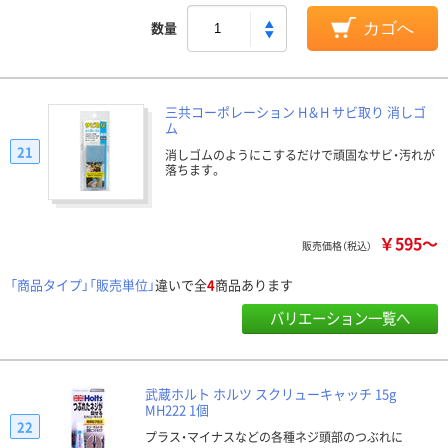
数量
カゴへ
三共コーポレーション H＆H サビ取り 消しゴ
ム
21
消しゴムのようにこするだけで頑固なサビ・汚れが
落ちます。
￥595～
販売価格（税込）
「商品タイプ」「販売単位」
違いで全
4
商品あります
バリエーション一覧へ
武蔵ホルト ホルツ スクリューキャッチ 15g
MH222 1個
22
プラス・マイナスなどの各種ネジ頭部のつぶれに