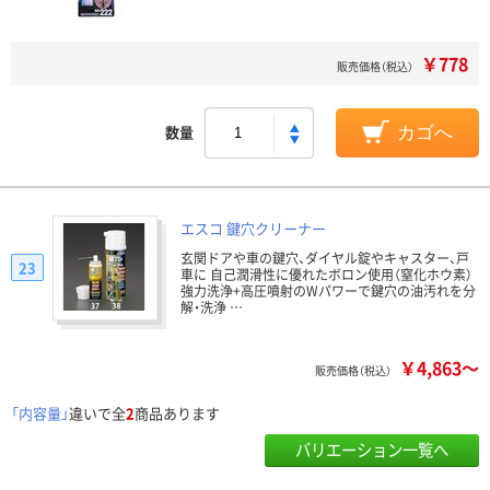
￥778
販売価格（税込）
数量
カゴへ
エスコ 鍵穴クリーナー
玄関ドアや車の鍵穴、ダイヤル錠やキャスター、戸
23
車に 自己潤滑性に優れたボロン使用（窒化ホウ素）
強力洗浄+高圧噴射のWパワーで鍵穴の油汚れを分
解・洗浄 …
￥4,863～
販売価格（税込）
「内容量」
違いで全
2
商品あります
バリエーション一覧へ