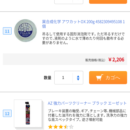
巽合成化学 アワカットOX 200g 4582309495108 1
個
11
吊るして使用する固形消泡剤です。ただ吊るすだけで
すので、液剤のように水で薄めたり何回も散布する必
要がありません。
￥2,206
販売価格（税込）
数量
カゴへ
AZ 強力パーツクリーナー ブラック エーゼット
ブレーキ装置の軸受、ギア、チェーン等、機械部品に
12
付着した油汚れを強力に落とします。洗浄力の強力
な高スペックタイプ。逆さ噴射可能