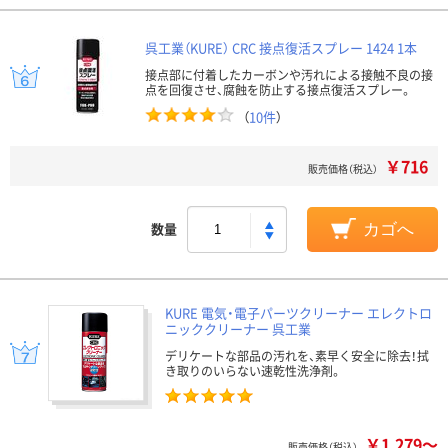
呉工業（KURE） CRC 接点復活スプレー 1424 1本
接点部に付着したカーボンや汚れによる接触不良の接
点を回復させ、腐蝕を防止する接点復活スプレー。
（
10件
）
￥716
販売価格（税込）
数量
カゴへ
KURE 電気・電子パーツクリーナー エレクトロ
ニッククリーナー 呉工業
デリケートな部品の汚れを、素早く安全に除去！拭
き取りのいらない速乾性洗浄剤。
￥1,279～
販売価格（税込）