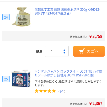
信越化学工業 信越 固形型消泡剤 200g KM601S-
200 1本 423-0647（直送品）
24
￥3,758
販売価格（税込）
数量
カゴへ
ヘンケルジャパン ロックタイト LOCTITE ハケ塗
りシールはがし 詰替用500ml DSH-50R 1個
25
下地を傷めにくく、紙にすばやく浸透しはがしやすく
します。
（
1件
）
￥2,367
販売価格（税込）