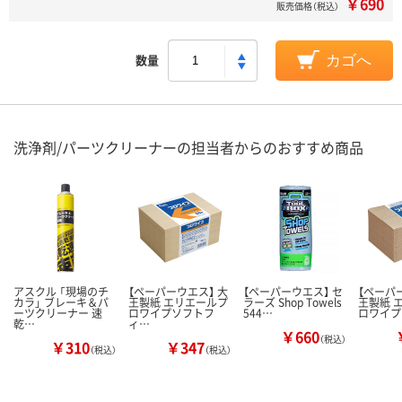
￥690
販売価格（税込）
数量
カゴへ
洗浄剤/パーツクリーナーの担当者からのおすすめ商品
アスクル 「現場のチ
【ペーパーウエス】 大
【ペーパーウエス】 セ
【ペーパ
カラ」 ブレーキ＆パ
王製紙 エリエールプ
ラーズ Shop Towels
王製紙 
ーツクリーナー 速
ロワイプソフトフ
544…
ロワイプ
乾…
ィ…
￥660
（税込）
￥310
￥347
（税込）
（税込）