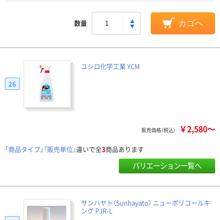
数量
カゴへ
ユシロ化学工業 YCM
26
￥2,580～
販売価格（税込）
「商品タイプ」「販売単位」
違いで全
3
商品あります
バリエーション一覧へ
サンハヤト（Sunhayato） ニューポリコールキ
ング PJR-L