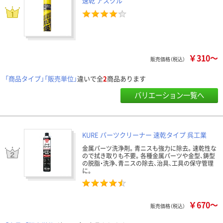
速乾 アスクル
￥310～
販売価格（税込）
「商品タイプ」「販売単位」
違いで全
2
商品あります
バリエーション一覧へ
KURE パーツクリーナー 速乾タイプ 呉工業
金属パーツ洗浄剤。青ニスも強力に除去。速乾性な
ので拭き取りも不要。各種金属パーツや金型、鋳型
の脱脂・洗浄、青ニスの除去、治具、工具の保守管理
に。
￥670～
販売価格（税込）