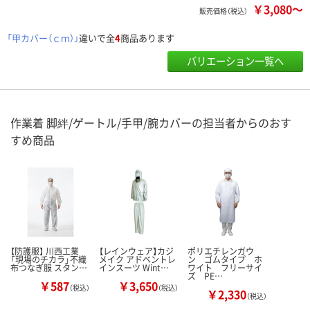
￥3,080～
販売価格（税込）
「甲カバー（ｃｍ）」
違いで全
4
商品あります
バリエーション一覧へ
作業着 脚絆/ゲートル/手甲/腕カバーの担当者からのおす
すめ商品
【防護服】 川西工業
【レインウェア】カジ
ポリエチレンガウ
「現場のチカラ」不織
メイク アドベントレ
ン ゴムタイプ ホ
布つなぎ服 スタン…
インスーツ Wint…
ワイト フリーサイ
ズ PE…
￥587
￥3,650
（税込）
（税込）
￥2,330
（税込）