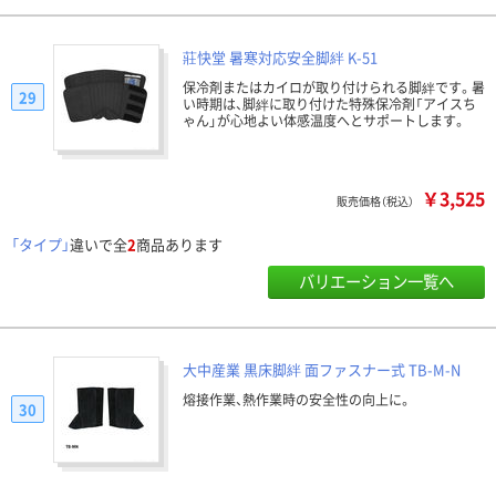
莊快堂 暑寒対応安全脚絆 K-51
保冷剤またはカイロが取り付けられる脚絆です。暑
29
い時期は、脚絆に取り付けた特殊保冷剤「アイスち
ゃん」が心地よい体感温度へとサポートします。
￥3,525
販売価格（税込）
「タイプ」
違いで全
2
商品あります
バリエーション一覧へ
大中産業 黒床脚絆 面ファスナー式 TB-M-N
熔接作業、熱作業時の安全性の向上に。
30