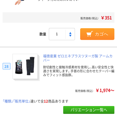
￥351
販売価格（税込）
数量
カゴへ
福徳産業 ゼロエネプラスツヌーガ製 アームカ
バー
28
耐切創性と接触冷感素材を使用し、高い安全性と快
適さを実現します。手首の形に合わせたテーパー編
みでフィット感抜群。
￥1,974～
販売価格（税込）
「種類」「販売単位」
違いで全
12
商品あります
バリエーション一覧へ