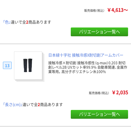
￥4,613～
販売価格（税込）
「色」
違いで全
2
商品あります
バリエーション一覧へ
日本緑十字社 接触冷感X耐切創アームカバー
接触冷感×耐切創 接触冷感性（q-max）0.203 耐切
13
創レベル2B UVカット率99.9% 自動車関連、金属作
業等用。高分子ポリエチレン糸100%
￥2,035
販売価格（税込）
「長さ(cm)」
違いで全
2
商品あります
バリエーション一覧へ