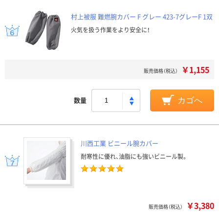
村上被服 難燃腕カバー F グレー 423-7グレーF 1双
火気を扱う作業をより安全に！
￥1,155
販売価格（税込）
数量
カゴへ
川西工業 ビニール腕カバー
耐寒性に優れ、油脂にも強いビニール製。
￥3,380
販売価格（税込）