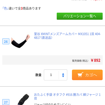
「色」
違いで全
3
商品あります
バリエーション一覧へ
室谷 XMINTメンズアームカバー MX1051 1双 404-
4817（直送品）
26
￥892
販売価格（税込）
数量
カゴへ
おたふく手袋 オタフク #916 腕カバ 綿ジャージ 1
双
27
ジャージ付のためズレにくい