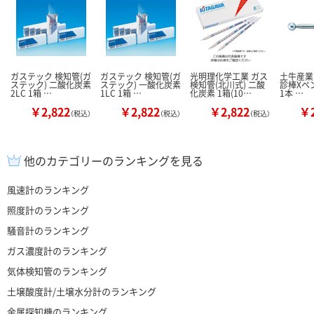
ガステック 検知管(ガ
ガステック 検知管(ガ
光明理化学工業 ガス
土牛産業 
ステック) 二酸化炭素
ステック) 一酸化炭素
検知管(北川式) 二酸
診棒Xペン5
2LC 1箱 …
1LC 1箱 …
化炭素 1箱(10…
1本 …
￥2,822
￥2,822
￥2,822
￥2
（税込）
（税込）
（税込）
他のカテゴリーのランキングを見る
風速計のランキング
照度計のランキング
騒音計のランキング
ガス濃度計のランキング
気体検知管のランキング
土壌酸度計/土壌水分計のランキング
金属探知機のランキング