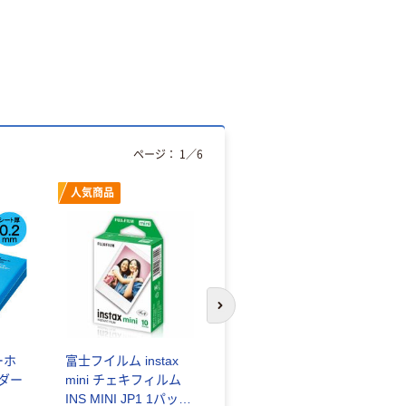
ページ：
1
／
6
人気商品
オリジナル
次のスライドへ
ーホ
富士フイルム instax
ゴミ袋 エコノミータ
ンダー
mini チェキフィルム
イプ 乳白半透明 高密
INS MINI JP1 1パック
度タイプ 詰替用 バイ