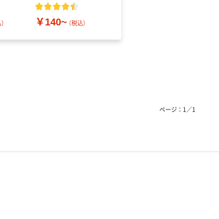
レス
￥140~
￥686~
）
（税込）
（税込）
ページ：
1
／
1