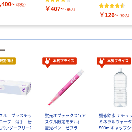
,400~
（税込）
￥407~
（税込）
￥126~
（税込）
ー
限定価格
本気プライス
本気プライス
クル プラスチッ
蛍光オプテックス1(ア
嬬恋銘水 ナチュ
ローブ 薄手 粉
スクル限定モデル)
ミネラルウォータ
（パウダーフリー）
蛍光ペン ゼブラ
500mlキャップ