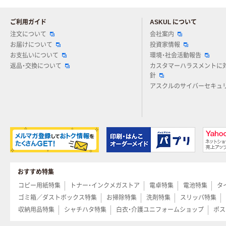
ご利用ガイド
ASKUL について
注文について
会社案内
お届けについて
投資家情報
お支払いについて
環境・社会活動報告
返品・交換について
カスタマーハラスメントに
針
アスクルのサイバーセキュ
おすすめ特集
コピー用紙特集
トナー・インクメガストア
電卓特集
電池特集
タ
ゴミ箱／ダストボックス特集
お掃除特集
洗剤特集
スリッパ特集
収納用品特集
シャチハタ特集
白衣・介護ユニフォームショップ
ポス