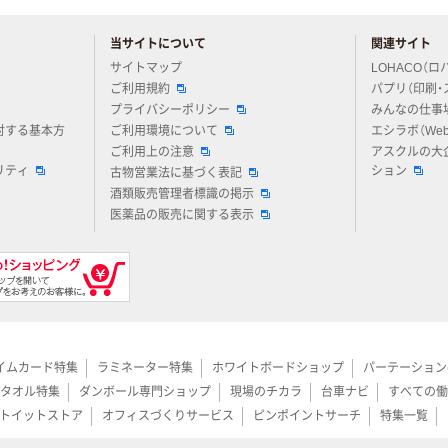
当サイトについて
関連サイト
アスクルについてお気軽にご質問ください
サイトマップ
LOHACO（ロ
ご利用規約
パプリ（印刷・
プライバシーポリシー
みんなの仕事
対する基本方
ご利用環境について
エシラボ（We
ご利用上の注意
アスクルの大
リティ
ション
古物営業法に基づく表記
酒類販売管理者標識の掲示
医薬品の販売に関する表示
イムカード特集
ラミネーター特集
ホワイトボードショップ
パーテーション
タオル特集
ダンボール専門ショップ
現場のチカラ
台車ナビ
すべての働
トイットストア
オフィスづくりサービス
ピンポイントサーチ
特集一覧