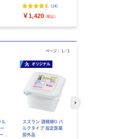
（10枚入り）
オマス素材10％配合
(
14
)
￥1,420
￥616~
（税込）
（税込）
ページ：
1
／
3
オリジナル
人気商品
次のスライドへ
ラル
スズラン 酒精綿G バ
サントリー 天然水 ミ
ー
ルクタイプ 指定医薬
ネラルウォーター ペ
シール
部外品
ットボトル