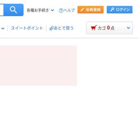
ヘルプ
各種お手続き
0
スイートポイント
あとで買う
カゴ
点