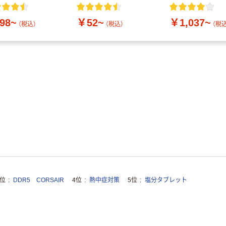
付き／2Lラベル
10本
98~
￥52~
￥1,037~
（税込）
（税込）
（税込
3位
DDR5 CORSAIR
4位
熱中症対策
5位
塩分タブレット