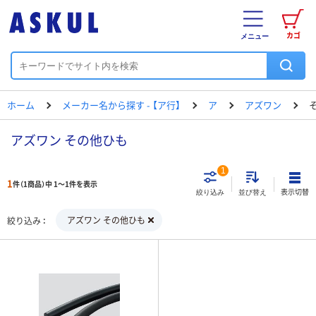
カゴ
メニュー
ホーム
メーカー名から探す - 【ア行】
ア
アズワン
アズワン その他ひも
1
1
件（1商品）中 1～1件を表示
表示切替
絞り込み
並び替え
アズワン その他ひも
絞り込み