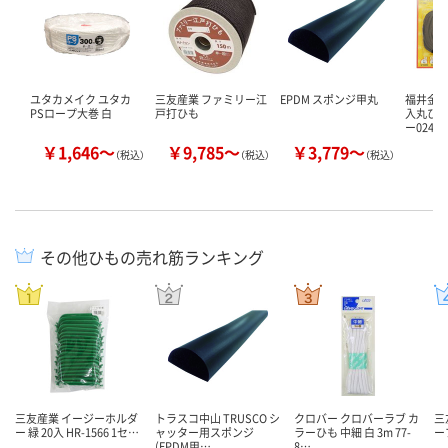
ユタカメイク ユタカ
三友産業 ファミリー江
EPDM スポンジ甲丸
福井金属
PSロープ大巻 白
戸打ひも
入丸ひも1
ー0247
￥1,646～
￥9,785～
￥3,779～
￥
（税込）
（税込）
（税込）
その他ひもの売れ筋ランキング
三友産業 イージーホルダ
トラスコ中山 TRUSCO シ
クロバー クロバーラブ カ
三
ー 緑 20入 HR-1566 1セ…
ャッター用スポンジ
ラーひも 中細 白 3m 77-
ー
(EPDM甲…
8…