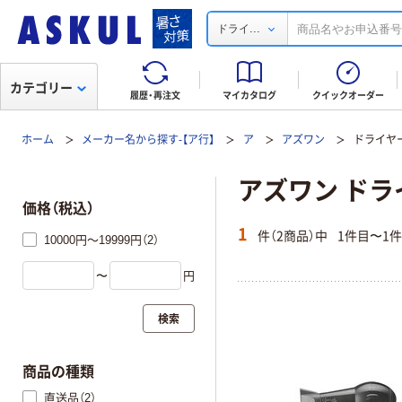
...
ドライ
カテゴリー
履歴・再注文
マイカタログ
クイックオーダー
ホーム
メーカー名から探す-【ア行】
ア
アズワン
ドライヤ
アズワン ドラ
価格（税込）
1
件（2商品）中
1件目〜1
10000円～19999円（2）
〜
円
検索
商品の種類
直送品（2）