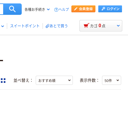
ヘルプ
各種お手続き
0
スイートポイント
あとで買う
カゴ
点
ー
並べ替え：
表示件数：