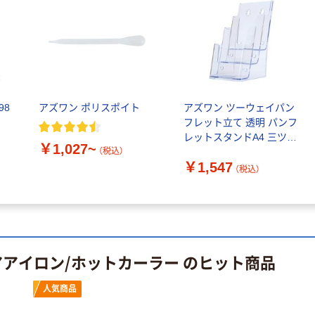
人気商品
少し厚手のフェ
イスタオル
￥1,370~
（税込）
98
アズワン ポリスポイト
アズワン ツーウェイパン
フレット立て 透明 パンフ
レットスタンドA4 三ツ折
￥1,027~
3段 68-0986-85 1個（直送
（税込）
￥1,547
品）
（税込）
アアイロン/ホットカーラー のヒット商品
人気商品