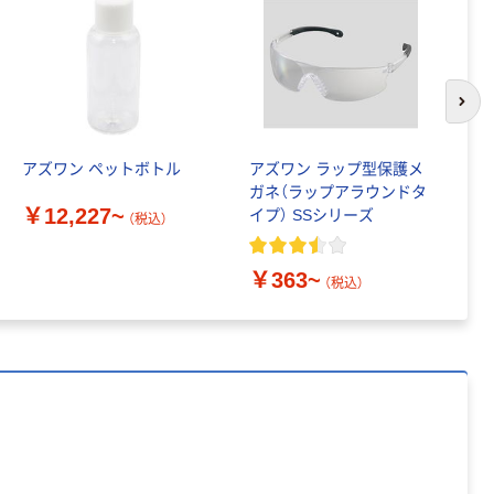
次の
アズワン ペットボトル
アズワン ラップ型保護メ
ア
ガネ（ラップアラウンドタ
巻
￥12,227~
イプ） SSシリーズ
（税込）
￥
￥363~
（税込）