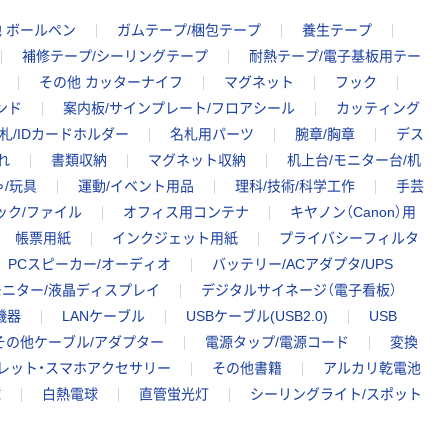
 ボールペン
ガムテープ/梱包テープ
養生テープ
補修テープ/シーリングテープ
耐熱テープ/電子基板用テー
その他 カッターナイフ
マグネット
フック
ンド
案内板/サインプレート/フロアシール
カッティング
札/IDカードホルダー
名札用パーツ
腕章/胸章
デス
れ
書類収納
マグネット収納
机上台/モニター台/机
/玩具
運動/イベント用品
理科/技術/科学工作
手芸
ック/ファイル
オフィス用コンテナ
キヤノン（Canon）用
帳票用紙
インクジェット用紙
プライバシーフィルタ
PCスピーカー/オーディオ
バッテリー/ACアダプタ/UPS
ニター/液晶ディスプレイ
デジタルサイネージ（電子看板）
機器
LANケーブル
USBケーブル(USB2.0)
USB
その他ケーブル/アダプター
電源タップ/電源コード
変換
ブレット・スマホアクセサリー
その他書籍
アルカリ乾電池
球
白熱電球
直管蛍光灯
シーリングライト/スポット