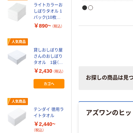
ライトカラーお
3709L）。はずせる吸入口
イスシート 1箱
しぼりタオル 1
くらくメンテナンス。風量2
100枚 アスクル
パック(10枚入)
量2段階、冷風機能
限定 オリジナル
￥298
（税込）
【28Ｘ40cm】【汎
￥890~
（税込）
用】
カゴへ
人気商品
貸しおしぼり屋
人気商品
さんのおしぼり
ホテル仕様レギ
タオル 1袋（50
ュラー ハンド
枚入）
￥2,430
タオル 1パッ
（税込）
【28×28cm】【業
お探しの商品は見
ク(5枚入)【34Ｘ
￥1,240~
務用】
カゴへ
35cm】【薄めの
（税込）
ホテル仕様】
人気商品
人気商品
テンダイ 徳用ラ
少し厚手のおし
アズワンのヒッ
イトタオル
ぼりタオル
￥2,440~
￥1,530~
（税込）
（税込）