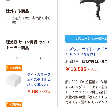
除外する商品
直送品、お取り寄せ品を除く
（0）
バリエーション一覧へ（2
理美容/サロン用品 のベス
トセラー商品
アズワン ライトヘアド
ヤミツキ 65-9171
お届け日
8月27日（木）ま
フェイスタオル
￥13,585~
人気商品
（税込）
ダークカラー 1
ライトカラーフ
パック(5枚入)
ェイスタオル 1
【34Ｘ80cm】【濃
疲れ知らずの超軽量で、作
￥1,680~
パック(5枚入)
色】
すいロングコードです。髪
（税込）
【34Ｘ80cm】【汎
￥950~
るマイナスイオン発生器付
（税込）
用】
風量2段、熱量2段独立スイ
オリジナル
付きです。滑りにくいアン
人気商品
ド。9mm厚の平行ノズル（P
ヘアサロンフェ