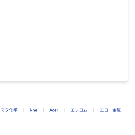
ノマタ化学
I-ne
Acer
エレコム
エコー金属