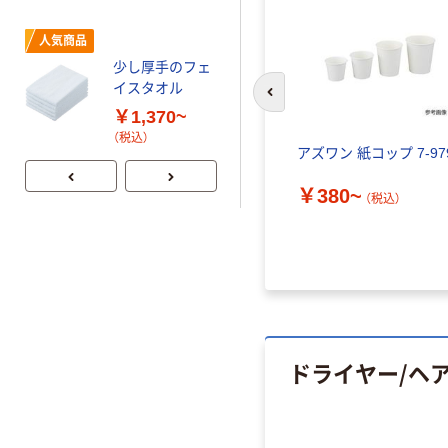
アィティーオー
人気商品
ITO タオル
少し厚手のフェ
￥410~
イスタオル
（税込）
前のスライドへ
￥1,370~
（税込）
アズワン 紙コップ 7-97
￥380~
（税込）
ドライヤー/ヘ