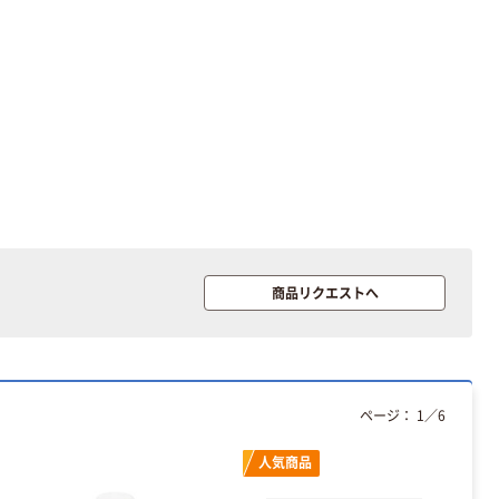
商品リクエストへ
ページ：
1
／
6
人気商品