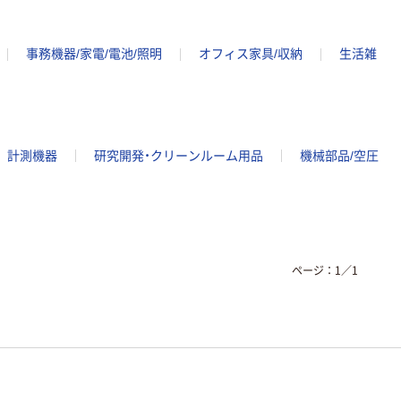
事務機器/家電/電池/照明
オフィス家具/収納
生活雑
計測機器
研究開発・クリーンルーム用品
機械部品/空圧
ページ：
1
／
1