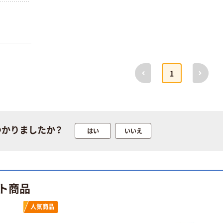
ライトカラーお
カバーでら
しぼりタオル 1
段階、熱
パック(10枚入)
【28Ｘ40cm】【汎
￥890~
（税込）
用】
前へ
次へ
人気商品
1
貸しおしぼり屋
さんのおしぼり
タオル 1袋（50
枚入）
￥2,430
（税込）
【28×28cm】【業
つかりましたか？
はい
いいえ
務用】
カゴへ
人気商品
テンダイ 徳用ラ
ト商品
イトタオル
￥2,440~
人気商品
（税込）