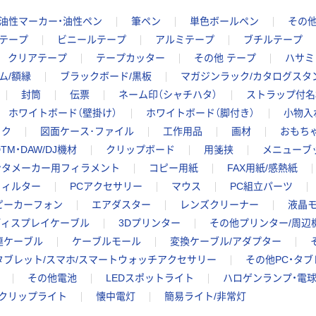
油性マーカー・油性ペン
筆ペン
単色ボールペン
その他
テープ
ビニールテープ
アルミテープ
ブチルテープ
クリアテープ
テープカッター
その他 テープ
ハサミ
ム/額縁
ブラックボード/黒板
マガジンラック/カタログスタ
封筒
伝票
ネーム印（シャチハタ）
ストラップ付名
ホワイトボード（壁掛け）
ホワイトボード（脚付き）
小物入
ック
図面ケース･ファイル
工作用品
画材
おもちゃ
TM・DAW/DJ機材
クリップボード
用箋挟
メニューブ
ンタメーカー用フィラメント
コピー用紙
FAX用紙/感熱紙
フィルター
PCアクセサリー
マウス
PC組立パーツ
スピーカーフォン
エアダスター
レンズクリーナー
液晶モ
ディスプレイケーブル
3Dプリンター
その他プリンター/周辺
連ケーブル
ケーブルモール
変換ケーブル/アダプター
タブレット/スマホ/スマートウォッチアクセサリー
その他PC・タ
その他電池
LEDスポットライト
ハロゲンランプ・電
クリップライト
懐中電灯
簡易ライト/非常灯