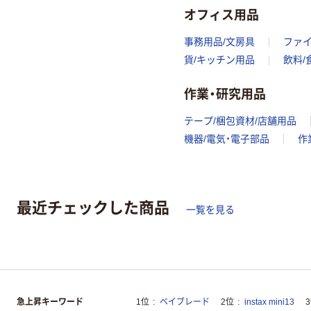
オフィス用品
事務用品/文房具
ファ
貨/キッチン用品
飲料/
作業・研究用品
テープ/梱包資材/店舗用品
機器/電気・電子部品
作
最近チェックした商品
一覧を見る
急上昇キーワード
1位
ベイブレード
2位
instax mini13