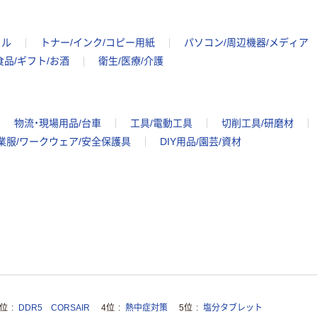
イル
トナー/インク/コピー用紙
パソコン/周辺機器/メディア
食品/ギフト/お酒
衛生/医療/介護
物流・現場用品/台車
工具/電動工具
切削工具/研磨材
業服/ワークウェア/安全保護具
DIY用品/園芸/資材
3位
DDR5 CORSAIR
4位
熱中症対策
5位
塩分タブレット