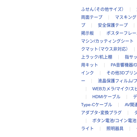
ふせん（その他サイズ）
両面テープ
マスキング
プ
安全保護テープ
掲示板
ポスターフレー
マシン/カッティングシート
クマット（マウス非対応）
上ラック/机上棚
指サ
用キット
PA音響機器/D
インク
その他3Dプリ
ー
液晶保護フィルム/
WEBカメラ/マイク/
HDMIケーブル
Type-Cケーブル
AV関
アダプタ・変換プラグ
ボタン電池/コイン電池
ライト
照明器具