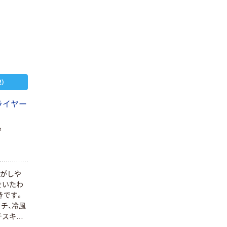
）
ライヤー
で
人気商品
ライトカラーフ
ェイスタオル 1
業がしや
パック(5枚入)
をいたわ
【34Ｘ80cm】【汎
￥950~
きです。
（税込）
用】
ッチ、冷風
チスキッ
人気商品
-