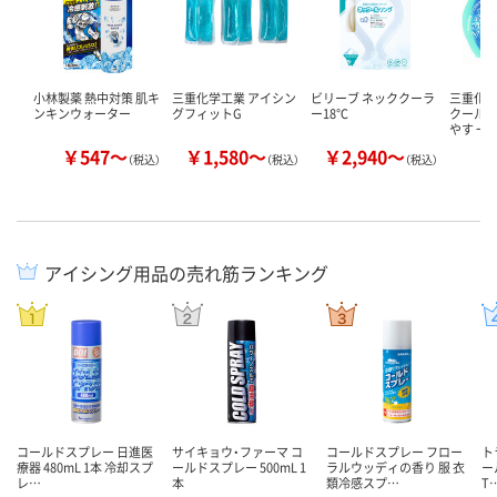
小林製薬 熱中対策 肌キ
三重化学工業 アイシン
ビリーブ ネッククーラ
三重化学
ンキンウォーター
グフィットG
ー18℃
クール 1
やす 一
￥547～
￥1,580～
￥2,940～
￥
（税込）
（税込）
（税込）
アイシング用品の売れ筋ランキング
コールドスプレー 日進医
サイキョウ・ファーマ コ
コールドスプレー フロー
ト
療器 480mL 1本 冷却スプ
ールドスプレー 500mL 1
ラルウッディの香り 服 衣
ー
レ…
本
類冷感スプ…
T