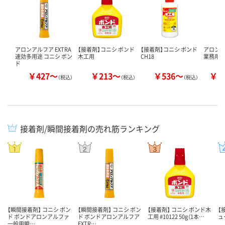
アロンアルフア EXTRA
【接着剤】コニシ ボンド
【接着剤】コニシ ボンド
アロンアル
速効多用途 コニシ ボン
木工用
CH18
業務用 
ド
￥427～
￥213～
￥536～
￥1
（税込）
（税込）
（税込）
接着剤/瞬間接着剤の売れ筋ランキング
【瞬間接着剤】 コニシ ボン
【瞬間接着剤】 コニシ ボン
【接着剤】 コニシ ボンド木
【
ド ボンドアロンアルファ
ド ボンドアロンアルフア
工用 #10122 50g（1本…
ュー
一般用瞬…
EXTR…