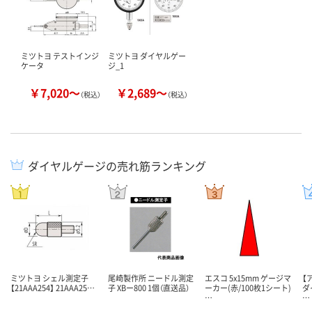
ミツトヨ テストインジ
ミツトヨ ダイヤルゲー
ケータ
ジ_1
￥7,020～
￥2,689～
（税込）
（税込）
ダイヤルゲージの売れ筋ランキング
ミツトヨ シェル測定子
尾崎製作所 ニードル測定
エスコ 5x15mm ゲージマ
【
【21AAA254】 21AAA25…
子 XBー800 1個（直送品）
ーカー(赤/100枚1シート)
ダ
…
…