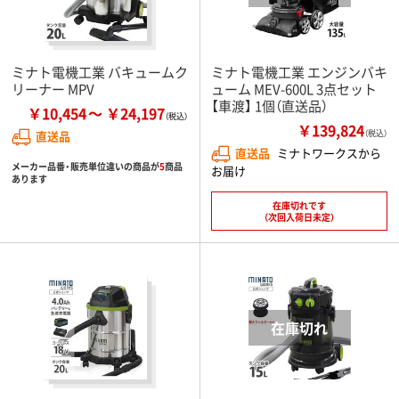
ミナト電機工業 バキュームク
ミナト電機工業 エンジンバキ
リーナー MPV
ューム MEV-600L 3点セット
【車渡】 1個（直送品）
￥10,454
￥24,197
￥139,824
直送品
（税込）
直送品
ミナトワークスから
メーカー品番・販売単位違いの商品が
5
商品
お届け
あります
在庫切れです
（次回入荷日未定）