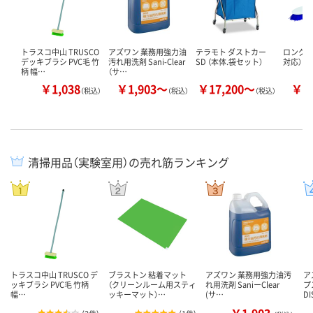
トラスコ中山 TRUSCO
アズワン 業務用強力油
テラモト ダストカー
ロングブ
デッキブラシ PVC毛 竹
汚れ用洗剤 Sani-Clear
SD （本体.袋セット）
対応）
柄 幅…
（サ…
￥1,038
￥1,903～
￥17,200～
￥1
（税込）
（税込）
（税込）
清掃用品（実験室用）の売れ筋ランキング
トラスコ中山 TRUSCO デ
ブラストン 粘着マット
アズワン 業務用強力油汚
ア
ッキブラシ PVC毛 竹柄
（クリーンルーム用スティ
れ用洗剤 SaniーClear
プ
幅…
ッキーマット）…
(サ…
D
￥1,903