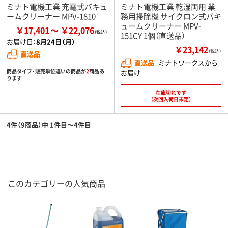
ミナト電機工業 充電式バキュ
ミナト電機工業 乾湿両用 業
ームクリーナー MPV-1810
務用掃除機 サイクロン式バキ
ュームクリーナー MPV-
￥17,401
￥22,076
151CY 1個（直送品）
お届け日：
8月24日（月）
￥23,142
（税込）
直送品
直送品
ミナトワークスから
商品タイプ・販売単位違いの商品が
2
商品あ
お届け
ります
在庫切れです
（次回入荷日未定）
4件（9商品）中 1件目～4件目
このカテゴリーの人気商品