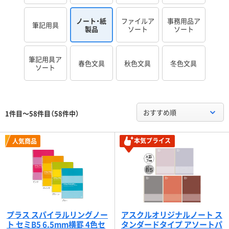
ノート・紙
ファイルア
事務用品ア
筆記用具
製品
ソート
ソート
筆記用具ア
春色文具
秋色文具
冬色文具
ソート
おすすめ順
1件目～58件目（58件中）
本気プライス
人気商品
プラス スパイラルリングノー
アスクルオリジナルノート ス
ト セミB5 6.5mm横罫 4色セ
タンダードタイプ アソートパ