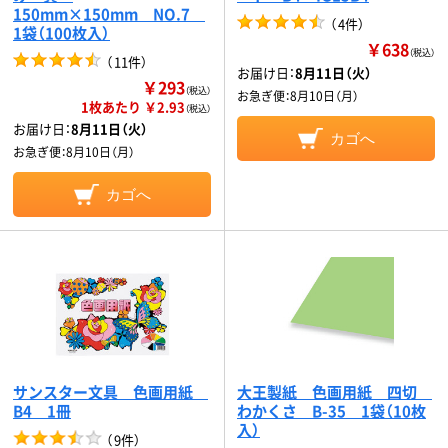
150mm×150mm NO.7
（
4件
）
1袋（100枚入）
￥638
（税込）
（
11件
）
お届け日：
8月11日（火）
￥293
（税込）
お急ぎ便：
8月10日（月）
1枚あたり ￥2.93
（税込）
お届け日：
8月11日（火）
カゴへ
お急ぎ便：
8月10日（月）
カゴへ
サンスター文具 色画用紙
大王製紙 色画用紙 四切
B4 1冊
わかくさ B-35 1袋（10枚
入）
（
9件
）