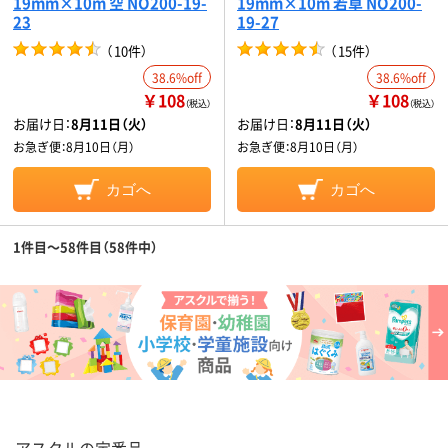
19mm×10m 空 NO200-19-
19mm×10m 若草 NO200-
23
19-27
（
10件
）
（
15件
）
38.6%off
38.6%off
￥108
￥108
（税込）
（税込）
お届け日：
8月11日（火）
お届け日：
8月11日（火）
お急ぎ便：
8月10日（月）
お急ぎ便：
8月10日（月）
カゴへ
カゴへ
1件目～58件目（58件中）
アスクルの定番品