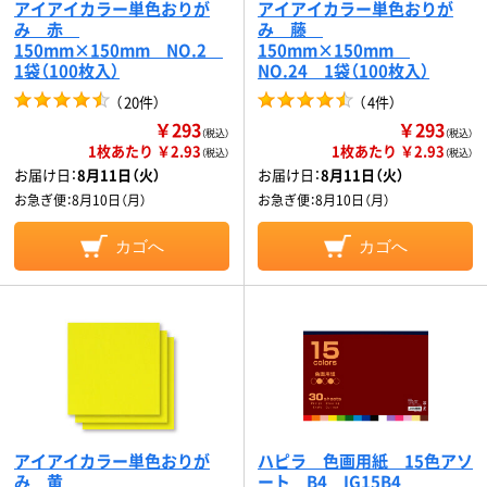
アイアイカラー単色おりが
アイアイカラー単色おりが
み 赤
み 藤
150mm×150mm NO.2
150mm×150mm
1袋（100枚入）
NO.24 1袋（100枚入）
（
20件
）
（
4件
）
￥293
￥293
（税込）
（税込）
1枚あたり ￥2.93
1枚あたり ￥2.93
（税込）
（税込）
お届け日：
8月11日（火）
お届け日：
8月11日（火）
お急ぎ便：
8月10日（月）
お急ぎ便：
8月10日（月）
カゴへ
カゴへ
アイアイカラー単色おりが
ハピラ 色画用紙 15色アソ
み 黄
ート B4 IG15B4