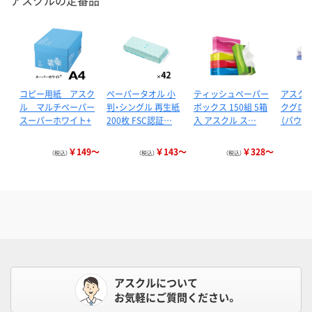
コピー用紙 アスク
ペーパータオル 小
ティッシュペーパー
アスクル
ル マルチペーパー
判・シングル 再生紙
ボックス 150組 5箱
クグロー
スーパーホワイト+
200枚 FSC認証…
入 アスクル ス…
（パウダ
￥149～
￥143～
￥328～
（税込）
（税込）
（税込）
アスクルについて
お気軽にご質問ください。