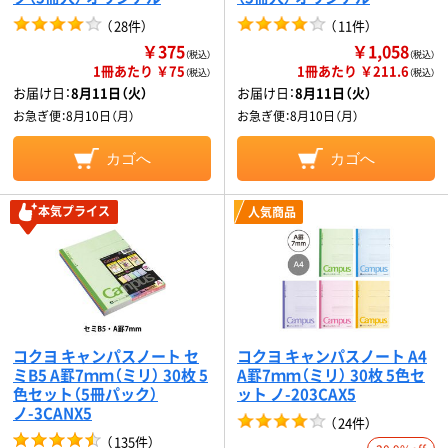
（
28件
）
（
11件
）
￥375
￥1,058
（税込）
（税込）
1冊あたり ￥75
1冊あたり ￥211.6
（税込）
（税込）
お届け日：
8月11日（火）
お届け日：
8月11日（火）
お急ぎ便：
8月10日（月）
お急ぎ便：
8月10日（月）
カゴへ
カゴへ
本気プライス
人気商品
コクヨ キャンパスノート セ
コクヨ キャンパスノート A4
ミB5 A罫7ｍｍ（ミリ） 30枚 5
A罫7ｍｍ（ミリ） 30枚 5色セ
色セット（5冊パック）
ット ノ-203CAX5
ノ-3CANX5
（
24件
）
（
135件
）