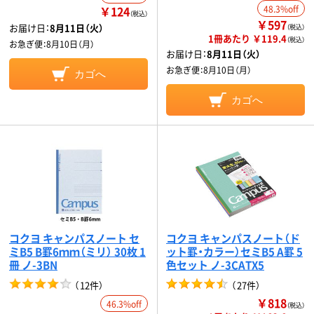
￥124
48.3%off
（税込）
￥597
お届け日：
8月11日（火）
（税込）
1冊あたり ￥119.4
（税込）
お急ぎ便：
8月10日（月）
お届け日：
8月11日（火）
お急ぎ便：
8月10日（月）
カゴへ
カゴへ
コクヨ キャンパスノート セ
コクヨ キャンパスノート（ド
ミB5 B罫6ｍｍ（ミリ） 30枚 1
ット罫・カラー）セミB5 A罫 5
冊 ノ-3BN
色セット ノ-3CATX5
（
12件
）
（
27件
）
￥818
46.3%off
（税込）