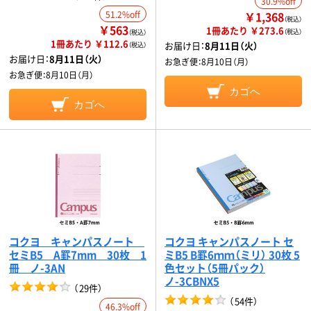
30.9%off
51.2%off
￥1,368
（税込）
￥563
1冊あたり ￥273.6
（税込）
（税込）
1冊あたり ￥112.6
お届け日：
8月11日（火）
（税込）
お届け日：
8月11日（火）
お急ぎ便：
8月10日（月）
お急ぎ便：
8月10日（月）
カゴへ
カゴへ
コクヨ キャンパスノート
コクヨ キャンパスノート セ
セミB5 A罫7mm 30枚 1
ミB5 B罫6ｍｍ（ミリ） 30枚 5
冊 ノ-3AN
色セット（5冊パック）
ノ-3CBNX5
（
29件
）
（
54件
）
46.3%off