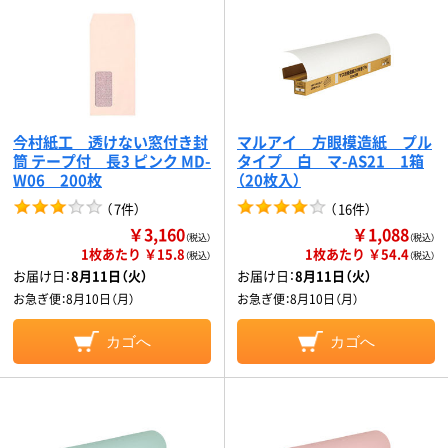
今村紙工 透けない窓付き封
マルアイ 方眼模造紙 プル
筒 テープ付 長3 ピンク MD-
タイプ 白 マ-AS21 1箱
W06 200枚
（20枚入）
（
7件
）
（
16件
）
￥3,160
￥1,088
（税込）
（税込）
1枚あたり ￥15.8
1枚あたり ￥54.4
（税込）
（税込）
お届け日：
8月11日（火）
お届け日：
8月11日（火）
お急ぎ便：
8月10日（月）
お急ぎ便：
8月10日（月）
カゴへ
カゴへ