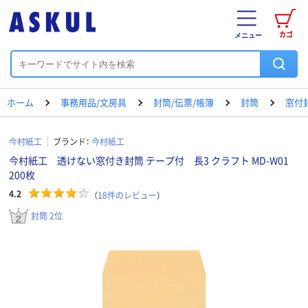
カゴ
メニュー
ホーム
事務用品/文房具
封筒/伝票/帳簿
封筒
窓付
今村紙工
ブランド：
今村紙工
今村紙工 透けない窓付き封筒 テープ付 長3 クラフト MD-W01
200枚
4.2
（
18
件のレビュー
）
封筒 2位