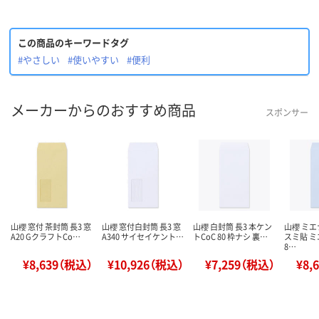
この商品のキーワードタグ
#やさしい
#使いやすい
#便利
メーカーからのおすすめ商品
スポンサー
山櫻 窓付 茶封筒 長3 窓
山櫻 窓付白封筒 長3 窓
山櫻 白封筒 長3 本ケン
山櫻 ミエ
A20 GクラフトCo…
A340 サイセイケント…
トCoC 80 枠ナシ 裏…
スミ貼 
8…
¥8,639（税込）
¥10,926（税込）
¥7,259（税込）
¥8,