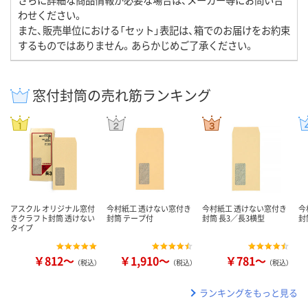
わせください。
また、販売単位における「セット」表記は、箱でのお届けをお約束
するものではありません。あらかじめご了承ください。
窓付封筒の売れ筋ランキング
アスクル オリジナル窓付
今村紙工 透けない窓付き
今村紙工 透けない窓付き
今
きクラフト封筒 透けない
封筒 テープ付
封筒 長3／長3横型
封
タイプ
￥812～
￥1,910～
￥781～
（税込）
（税込）
（税込）
ランキングをもっと見る