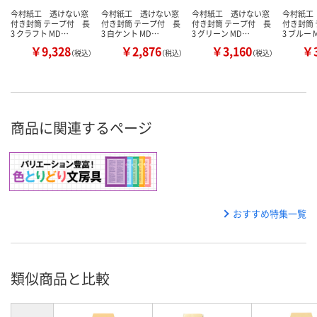
今村紙工 透けない窓
今村紙工 透けない窓
今村紙工 透けない窓
今村紙工
付き封筒 テープ付 長
付き封筒 テープ付 長
付き封筒 テープ付 長
付き封筒
3 クラフト MD…
3 白ケント MD…
3 グリーン MD…
3 ブルー 
￥9,328
￥2,876
￥3,160
￥3
（税込）
（税込）
（税込）
商品に関連するページ
おすすめ特集一覧
類似商品と比較