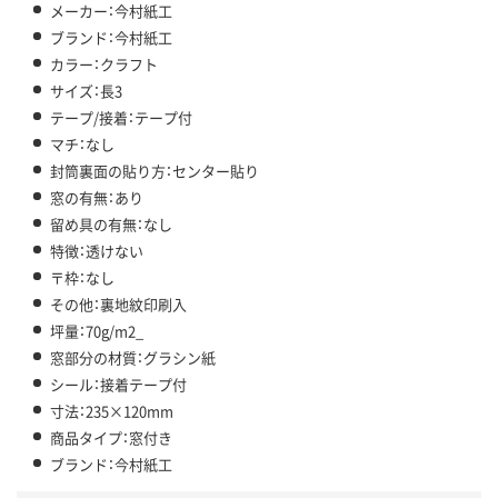
メーカー：今村紙工
ブランド：今村紙工
カラー：クラフト
サイズ：長3
テープ/接着：テープ付
マチ：なし
封筒裏面の貼り方：センター貼り
窓の有無：あり
留め具の有無：なし
特徴：透けない
〒枠：なし
その他：裏地紋印刷入
坪量：70g/m2_
窓部分の材質：グラシン紙
シール：接着テープ付
寸法：235×120mm
商品タイプ：窓付き
ブランド：今村紙工