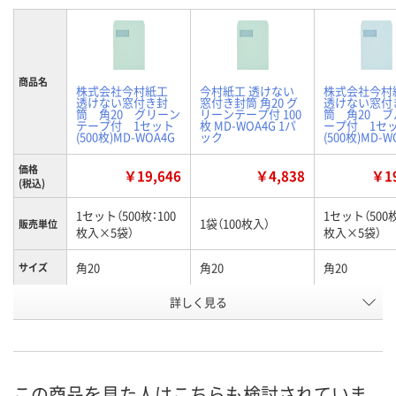
商品名
株式会社今村紙工
今村紙工 透けない
株式会社今村
透けない窓付き封
窓付き封筒 角20 グ
透けない窓付
筒 角20 グリーン
リーンテープ付 100
筒 角20 
テープ付 1セット
枚 MD-WOA4G 1パ
ープ付 1セ
(500枚)MD-WOA4G
ック
(500枚)MD-W
価格
￥19,646
￥4,838
￥19
(税込)
1セット（500枚：100
1セット（500枚
1袋（100枚入）
販売単位
枚入×5袋）
枚入×5袋）
角20
角20
角20
サイズ
詳しく見る
グリーン
グリーン
ブルー
カラー
お申込番
X856297
X760229
X856306
号
3点
あり
あり
在庫
この商品を見た人はこちらも検討されていま