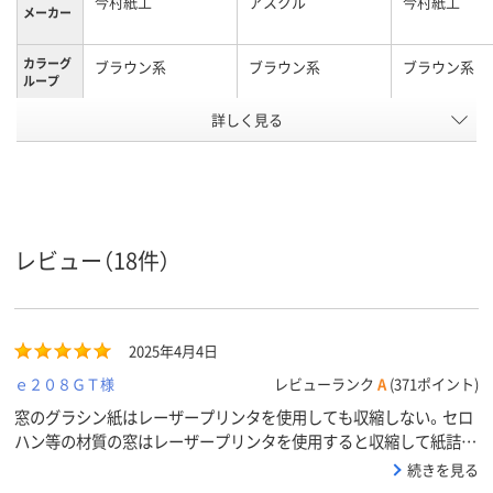
今村紙工
アスクル
今村紙工
メーカー
カラーグ
ブラウン系
ブラウン系
ブラウン系
ループ
テープ/接
詳しく見る
テープ付
テープ付
テープなし
着
なし
なし
なし
〒枠
あり
あり
あり
窓の有無
レビュー（18件）
留め具の
なし
なし
なし
有無
封筒裏面
センター貼り
センター貼り
センター貼り
の貼り方
2025年4月4日
アスクル
ｅ２０８ＧＴ様
レビューランク
A
(371ポイント)
商品環境
40
スコア
窓のグラシン紙はレーザープリンタを使用しても収縮しない。セロ
ハン等の材質の窓はレーザープリンタを使用すると収縮して紙詰ま
りをおこす。
続きを見る