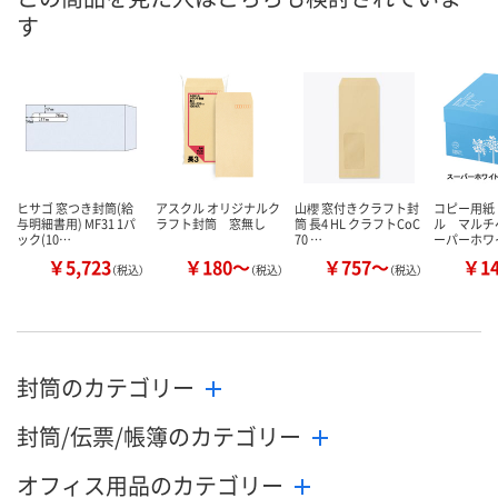
す
8月11日（火）
8月11日（火）
8月11日（火）
お届け日
数量
数量
数量
カゴへ
カゴへ
カ
ヒサゴ 窓つき封筒(給
アスクル オリジナルク
山櫻 窓付きクラフト封
コピー用紙
与明細書用) MF31 1パ
ラフト封筒 窓無し
筒 長4 HL クラフトCoC
ル マルチ
ック(10…
70 …
ーパーホワ
￥5,723
￥180～
￥757～
￥1
（税込）
（税込）
（税込）
封筒のカテゴリー
封筒/伝票/帳簿のカテゴリー
オフィス用品のカテゴリー