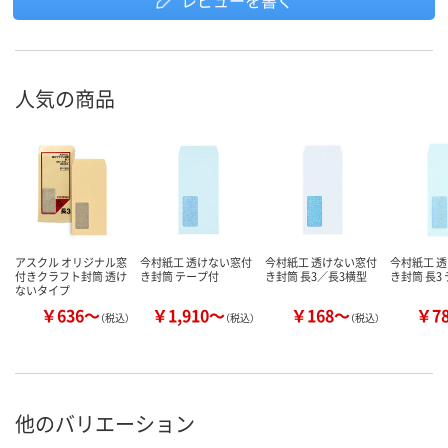
レビューを書く
人気の商品
アスクル オリジナル窓
今村紙工 透けない窓付
今村紙工 透けない窓付
今村紙工 
付きクラフト封筒 透け
き封筒 テープ付
き封筒 長3／長3横型
き封筒 長3
ないタイプ
￥636～
￥1,910～
￥168～
￥7
（税込）
（税込）
（税込）
他のバリエーション