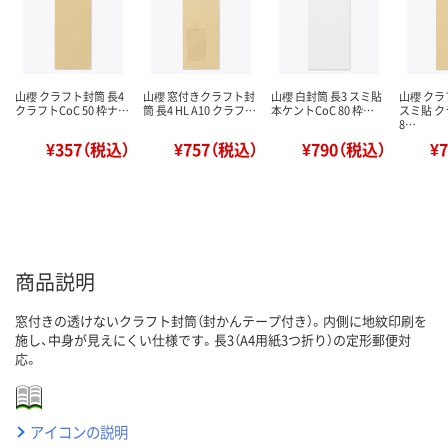
山櫻 クラフト封筒 長4
山櫻 窓付きクラフト封
山櫻 白封筒 長3 スミ貼
山櫻 クラ
クラフトCoC 50 枠ナ…
筒 長4 HL A10 クラフ…
本ケントCoC 80 枠…
スミ貼 ク
8…
¥357（税込）
¥757（税込）
¥790（税込）
¥
商品説明
窓付きの透けないクラフト封筒（封かんテープ付き）。内側に地紋印刷を
施し、中身が見えにくい仕様です。長3（A4用紙3つ折り）の定形郵便対
応。
アイコンの説明