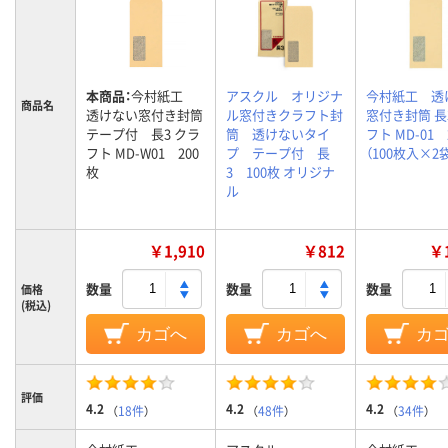
本商品：
今村紙工
アスクル オリジナ
今村紙工 透
商品名
透けない窓付き封筒
ル窓付きクラフト封
窓付き封筒 長
テープ付 長3 クラ
筒 透けないタイ
フト MD-01 
フト MD-W01 200
プ テープ付 長
（100枚入×2
枚
3 100枚 オリジナ
ル
￥1,910
￥812
￥1
数量
数量
数量
価格
(税込)
カゴへ
カゴへ
カ
評価
4.2
4.2
4.2
（
18件
）
（
48件
）
（
34件
）