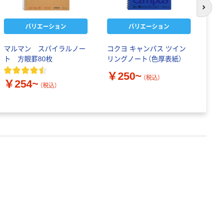
次の
バリエーション
バリエーション
マルマン スパイラルノー
コクヨ キャンパス ツイン
D
ト 方眼罫80枚
リングノート（色厚表紙）
ケ
￥250~
（税込）
￥254~
￥
（税込）