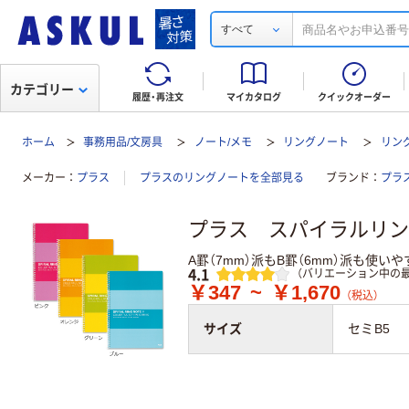
すべて
カテゴリー
履歴・再注文
マイカタログ
クイックオーダー
ホーム
事務用品/文房具
ノート/メモ
リングノート
リング
メーカー
プラス
プラスのリングノートを全部見る
ブランド
プラ
プラス スパイラルリン
A罫（7mm）派もB罫（6mm）派も使
レビュー
4.1
（バリエーション中の最
￥347
~
￥1,670
（税込）
サイズ
セミB5