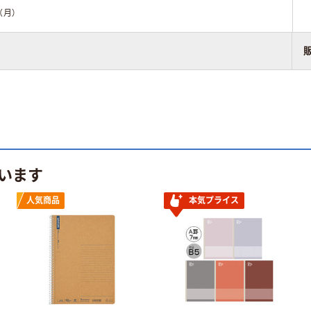
（月）
います
人気商品
本気プライス