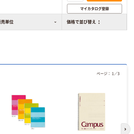
マイカタログ登録
比較表に追加
販売単位
価格で並び替え
ページ：
1
／
3
次の