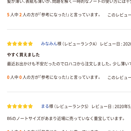
髪が薄い、表紙も薄いが、問題を解く一時的なノートの使い方には
5
人中
2
人の方が「参考になった!」と言っています。
このレビュ
（レビューランクA）
レビュー日 :
20
みなみん
様
やすく買えました
最近お出かけも不安だったのでロハコから注文しました。少し薄い
0
人中
0
人の方が「参考になった!」と言っています。
このレビュ
（レビューランクS）
レビュー日 :
2020年
まる
様
B5のノートサイズがあまり近場に売っていなく重宝しています。