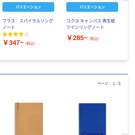
バリエーション
バリエーション
プラス スパイラルリング
コクヨ キャンパス 再生紙
コ
ノート
ツインリングノート
カ
ミ
￥285~
（税込）
￥347~
（税込）
￥
ページ：
1
／
3