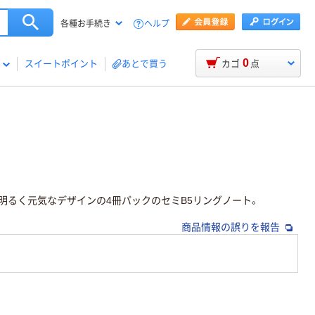
ヘルプ
各種お手続き
0
スイートポイント
あとで買う
カゴ
点
に。明るく元気なデザインの4冊パックのセミB5リングノート。
商品情報の誤りを報告