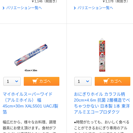
￥1,146
（税抜き）
￥1,178
（税抜き）
バリエーション一覧へ
バリエーション一覧へ
カゴへ
カゴへ
マイホイルスーパーワイド
おにぎりホイル カラフル柄
（アルミホイル） 幅
20cm×4.6m 抗菌 2層構造でべ
45cm×30m XAL5501 UACJ製
ちゃつかない 日本製 1本 東洋
箔
アルミエコープロダクツ
幅広だから、様々なお料理、調理
●時間がたっても、おいしく食べる
器具にお使え頂けます。食材がフ
ことができるおにぎり専用のアル