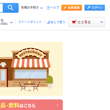
各種お手続き
ヘルプ
け先
0
スイートポイント
カゴ
点
あとで買う
-0061