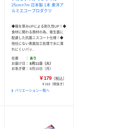
25cm×7m 日本製 1本 東洋ア
ルミエコープロダクツ
◆箱を厚みUPによる耐久性UP！◆
食材に関わる商材の為、衛生面に
配慮した抗菌ニスコート仕様！◆
他社にない表面加工処理で水に濡
れにくいパッ...
在庫
あり
お届け日
8月11日（火）
お急ぎ便
8月10日（月）
￥179
（税込）
￥163
（税抜き）
バリエーション一覧へ