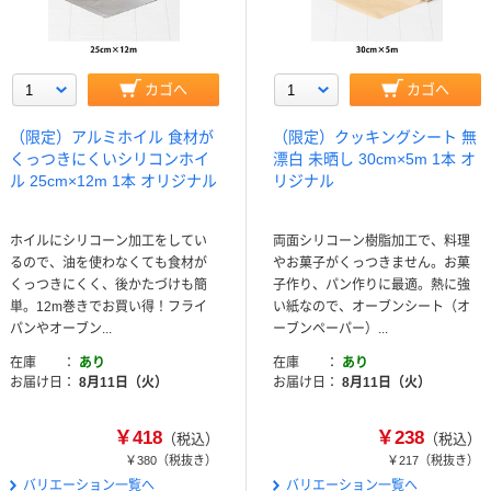
カゴへ
カゴへ
（限定）アルミホイル 食材が
（限定）クッキングシート 無
くっつきにくいシリコンホイ
漂白 未晒し 30cm×5m 1本 オ
ル 25cm×12m 1本 オリジナル
リジナル
ホイルにシリコーン加工をしてい
両面シリコーン樹脂加工で、料理
るので、油を使わなくても食材が
やお菓子がくっつきません。お菓
くっつきにくく、後かたづけも簡
子作り、パン作りに最適。熱に強
単。12m巻きでお買い得！フライ
い紙なので、オーブンシート（オ
パンやオーブン...
ーブンペーパー）...
在庫
あり
在庫
あり
お届け日
8月11日（火）
お届け日
8月11日（火）
￥418
￥238
（税込）
（税込）
￥380
（税抜き）
￥217
（税抜き）
バリエーション一覧へ
バリエーション一覧へ