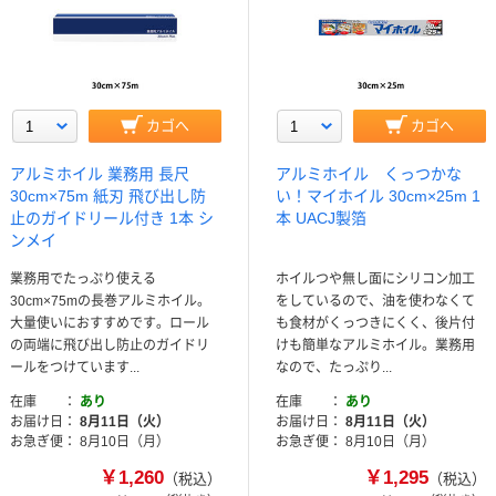
カゴへ
カゴへ
アルミホイル 業務用 長尺
アルミホイル くっつかな
30cm×75m 紙刃 飛び出し防
い！マイホイル 30cm×25m 1
止のガイドリール付き 1本 シ
本 UACJ製箔
ンメイ
業務用でたっぷり使える
ホイルつや無し面にシリコン加工
30cm×75mの長巻アルミホイル。
をしているので、油を使わなくて
大量使いにおすすめです。ロール
も食材がくっつきにくく、後片付
の両端に飛び出し防止のガイドリ
けも簡単なアルミホイル。業務用
ールをつけています...
なので、たっぷり...
在庫
あり
在庫
あり
お届け日
8月11日（火）
お届け日
8月11日（火）
お急ぎ便
8月10日（月）
お急ぎ便
8月10日（月）
￥1,260
￥1,295
（税込）
（税込）