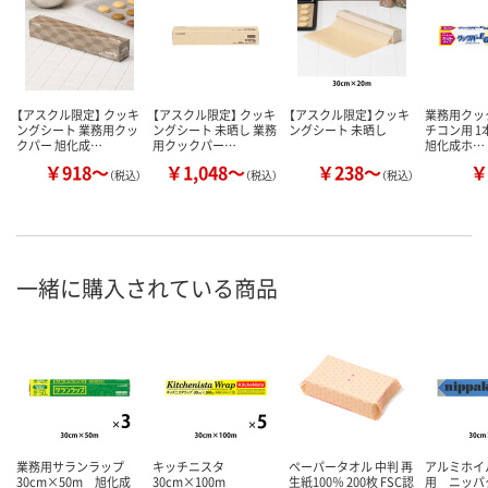
【アスクル限定】 クッキ
【アスクル限定】 クッキ
【アスクル限定】クッキ
業務用クック
ングシート 業務用クッ
ングシート 未晒し 業務
ングシート 未晒し
チコン用 1本
クパー 旭化成…
用クックパー…
旭化成ホ…
￥918～
￥1,048～
￥238～
￥
（税込）
（税込）
（税込）
一緒に購入されている商品
業務用サランラップ
キッチニスタ
ペーパータオル 中判 再
アルミホイ
30cm×50m 旭化成
30cm×100m
生紙100％ 200枚 FSC認
用 ニッ