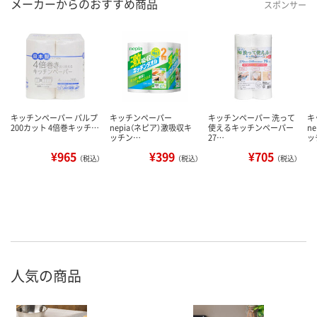
メーカーからのおすすめ商品
スポンサー
キッチンペーパー パルプ
キッチンペーパー
キッチンペーパー 洗って
キ
200カット 4倍巻キッチ…
nepia（ネピア）激吸収キ
使えるキッチンペーパー
n
ッチン…
27…
ッ
¥965
¥399
¥705
（税込）
（税込）
（税込）
人気の商品