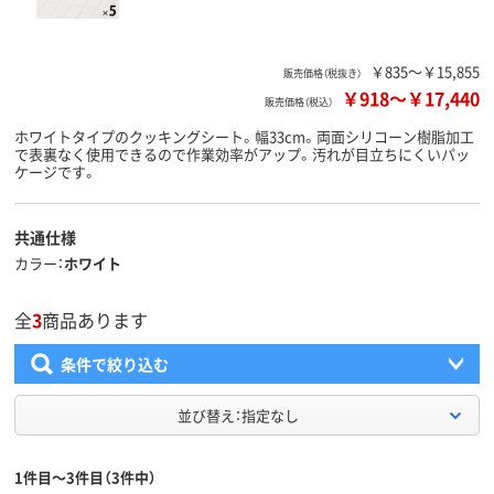
￥835～￥15,855
販売価格（税抜き）
￥918
～
￥17,440
販売価格（税込）
ホワイトタイプのクッキングシート。幅33cm。両面シリコーン樹脂加工
で表裏なく使用できるので作業効率がアップ。汚れが目立ちにくいパッ
ケージです。
共通仕様
カラー
ホワイト
全
3
商品あります
条件で絞り込む
並び替え：指定なし
1件目～3件目（3件中）