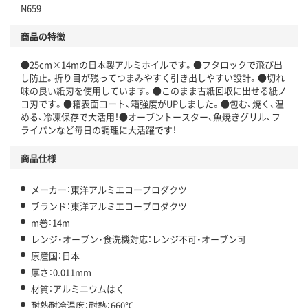
N659
商品の特徴
●25cm×14mの日本製アルミホイルです。●フタロックで飛び出
し防止。折り目が残ってつまみやすく引き出しやすい設計。●切れ
味の良い紙刃を使用しています。●このまま古紙回収に出せる紙ノ
コ刃です。●箱表面コート、箱強度がUPしました。●包む、焼く、温
める、冷凍保存で大活用！●オーブントースター、魚焼きグリル、フ
ライパンなど毎日の調理に大活躍です！
商品仕様
メーカー：東洋アルミエコープロダクツ
ブランド：東洋アルミエコープロダクツ
m巻：14m
レンジ・オーブン・食洗機対応：レンジ不可・オーブン可
原産国：日本
厚さ：0.011mm
材質：アルミニウムはく
耐熱耐冷温度：耐熱：660℃