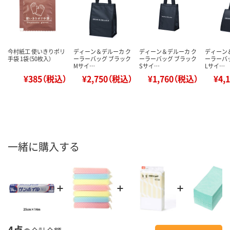
今村紙工 使いきりポリ
ディーン＆デルーカ ク
ディーン＆デルーカ ク
ディーン
手袋 1袋（50枚入）
ーラーバッグ ブラック
ーラーバッグ ブラック
ーラーバ
Mサイ…
Sサイ…
Lサイ…
¥385（税込）
¥2,750（税込）
¥1,760（税込）
¥4,
一緒に購入する
4点