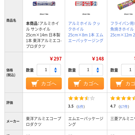
商品名
本商品：
アルミホイ
アルミホイル クッ
フライパン用
ル サンホイル
クホイル
魚焼きホイル
25cm×14m 日本製
25cm×8m 1本 エム
25cm×12m 
1本 東洋アルミエコ-
エーパッケージング
プロダクツ
￥297
￥148
数量
数量
数量
価格
(税込)
カゴへ
カゴへ
カ
評価
3.5
4.7
（
6件
）
（
67件
）
東洋アルミエコープ
エムエーパッケージ
三菱アルミニ
メーカー
ロダクツ
ング