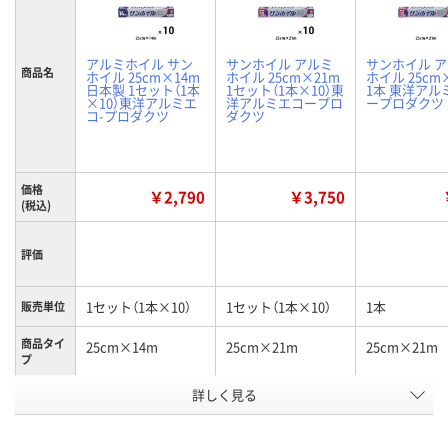
アルミホイル サン
サンホイル アルミ
サンホイル 
商品名
ホイル 25cm×14m
ホイル 25cm×21m
ホイル 25cm
日本製 1セット（1本
1セット（1本×10）東
1本 東洋アル
×10）東洋アルミエ
洋アルミエコープロ
ープロダクツ
コ-プロダクツ
ダクツ
価格
￥2,790
￥3,750
(税込)
評価
1セット（1本×10）
1セット（1本×10）
1本
販売単位
商品タイ
25cm×14m
25cm×21m
25cm×21m
プ
お申込番
詳しく見る
UA41420
RR52793
RR52783
号
8点
2点
あり
在庫