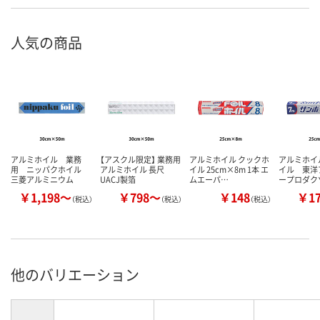
人気の商品
アルミホイル 業務
【アスクル限定】 業務用
アルミホイル クックホ
アルミホイ
用 ニッパクホイル
アルミホイル 長尺
イル 25cm×8m 1本 エ
イル 東洋
三菱アルミニウム
UACJ製箔
ムエーパ…
ープロダク
￥1,198～
￥798～
￥148
￥1
（税込）
（税込）
（税込）
他のバリエーション