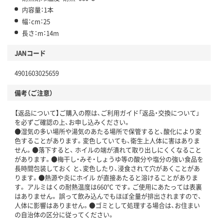
内容量：1本
幅：cm：25
長さ：m：14m
JANコード
4901603025659
備考（ご注意）
【返品について】ご購入の際は、ご利用ガイド「返品・交換について」
を必ずご確認の上、お申し込みください。
●湿気の多い場所や湯気のあたる場所で保管すると、酸化により変
色することがあります。変色していても、衛生上人体に害はありま
せん。●落下すると、 ホイルの端が潰れて取り出しにくくなること
があります。●梅干し・みそ・しょうゆ等の酸分や塩分の強い食品を
長時間包装しておく と、変色したり、浸食されて穴があくことがあ
ります。●熱源や炎にホイル が直接あたると溶けることがありま
す。 アルミはくの耐熱温度は660℃ です。ご使用にあたっては表裏
はありません。 誤って飲み込んでもほぼ全量が排出されますので、
人体に影響はありません。●ゴミとして処理する場合は、お住まい
の自治体の区分に従ってください。