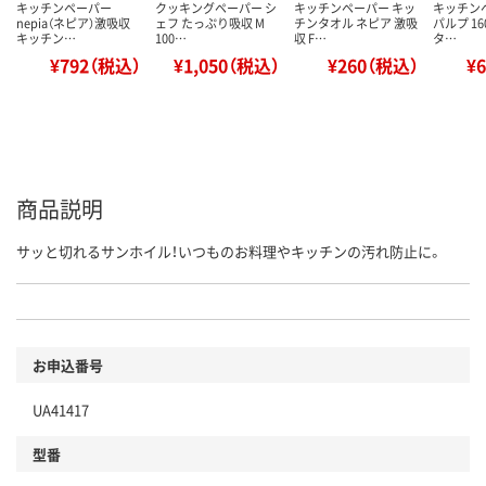
キッチンペーパー
クッキングペーパー シ
キッチンペーパー キッ
キッチン
nepia（ネピア）激吸収
ェフ たっぷり吸収 M
チンタオル ネピア 激吸
パルプ 1
キッチン…
100…
収 F…
タ…
¥792（税込）
¥1,050（税込）
¥260（税込）
¥
商品説明
サッと切れるサンホイル！いつものお料理やキッチンの汚れ防止に。
お申込番号
UA41417
型番