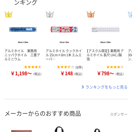
ンキング
アルミホイル 業務用
アルミホイル クックホイ
【アスクル限定】 業務用 ア
ア
ニッパクホイル 三菱ア
ル 25cm×8m 1本 エムエ
ルミホイル 長尺 UACJ製
3
ルミニウム
ーパ…
箔
ン
(
6件
)
￥1,198～
￥148
￥798～
（税込）
（税込）
（税込）
ランキングをもっと見る
メーカーからのおすすめ商品
スポンサー