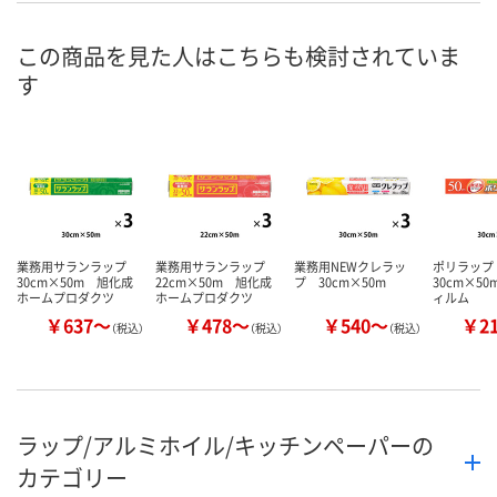
8月7日（金）
8月7日（金）
8月7日（金）
お届け日
この商品を見た人はこちらも検討されていま
す
数量
数量
数量
カゴへ
カゴへ
カ
業務用サランラップ
業務用サランラップ
業務用NEWクレラッ
ポリラッ
30cm×50m 旭化成
22cm×50m 旭化成
プ 30cm×50m
30cm×5
ホームプロダクツ
ホームプロダクツ
ィルム
￥637～
￥478～
￥540～
￥2
（税込）
（税込）
（税込）
ラップ/アルミホイル/キッチンペーパーの
カテゴリー