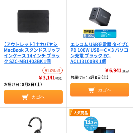
【アウトレット】ナカバヤシ
エレコム USB充電器 タイプC
MacBook スタンドスリップ
PD 100W USBーC×3 パソコ
インケース 14インチ ブラッ
ン充電 ブラック EC-
ク SZC-MB1403BK 1個
AC113100BK 1個
￥6,941
51.0%off
（税込）
￥3,141
お届け日：
8月8日（土）
（税込）
お届け日：
8月8日（土）
カゴへ
カゴへ
人気商品