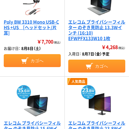
Poly BW 3310 Mono USB-C
エレコム プライバシーフィル
HS +US [ヘッドセット/片
ター のぞき見防止 13.3Wイ
耳]
ンチ (16:10)
EFWPFX133W10 1枚
￥7,700
（税込）
￥4,268
お届け日：
8月8日（土）
（税込）
入荷日：
8月7日（金）予定
カゴへ
カゴへ
人気商品
エレコム プライバシーフィル
エレコム プライバシーフィル
ター のぞき見防止 15.6Wイ
ター のぞき見防止 23.8Wイ