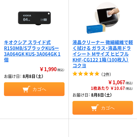
キオクシア スライド式
液晶クリーナー 微細繊維で軽
R150MB/SブラックKUSー
く拭ける ガラス・液晶用ドラ
3A064GK KUS-3A064GK 1
イシート Mサイズ ヒビフル
個
KHF-CG122 1箱（100枚入）
コクヨ
￥1,990
（税込）
（
2件
）
お届け日：
8月8日（土）
￥1,067
（税込）
1枚あたり ￥10.67
カゴへ
（税込）
お届け日：
8月8日（土）
カゴへ