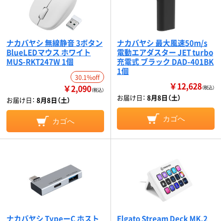
ナカバヤシ 無線静音 3ボタン
ナカバヤシ 最大風速50m/s
BlueLEDマウス ホワイト
電動エアダスター JET turbo
MUS-RKT247W 1個
充電式 ブラック DAD-401BK
1個
30.1%off
￥12,628
￥2,090
（税込）
（税込）
お届け日：
8月8日（土）
お届け日：
8月8日（土）
カゴへ
カゴへ
ナカバヤシ TypeーC ホスト
Elgato Stream Deck MK.2