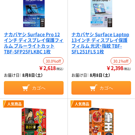
ナカバヤシ Surface Pro 12
ナカバヤシ Surface Laptop
インチ ディスプレイ保護フィ
13インチ ディスプレイ保護
ルム ブルーライトカット
フィルム 光沢・指紋 TBF-
TBF-SFP25FLKBC 1枚
SFL251FLS 1枚
30.0%off
30.1%off
￥2,618
￥2,398
（税込）
（税込）
お届け日：
8月8日（土）
お届け日：
8月8日（土）
カゴへ
カゴへ
人気商品
人気商品