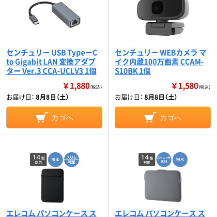
センチュリー USB TypeーC
センチュリー WEBカメラ マ
to Gigabit LAN 変換アダプ
イク内蔵100万画素 CCAM-
ター Ver.3 CCA-UCLV3 1個
S10BK 1個
￥1,880
￥1,580
（税込）
（税込）
お届け日：
8月8日（土）
お届け日：
8月8日（土）
カゴへ
カゴへ
エレコム パソコンケース ス
エレコム パソコンケース ス