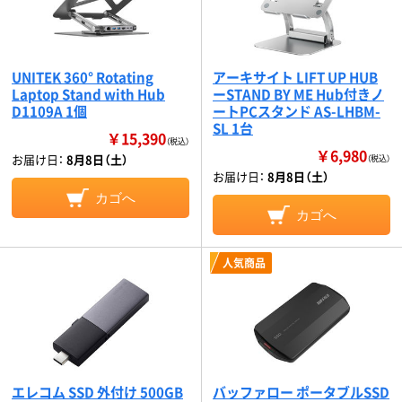
UNITEK 360° Rotating
アーキサイト LIFT UP HUB
Laptop Stand with Hub
ーSTAND BY ME Hub付きノ
D1109A 1個
ートPCスタンド AS-LHBM-
SL 1台
￥15,390
（税込）
￥6,980
お届け日：
8月8日（土）
（税込）
お届け日：
8月8日（土）
カゴへ
カゴへ
人気商品
エレコム SSD 外付け 500GB
バッファロー ポータブルSSD