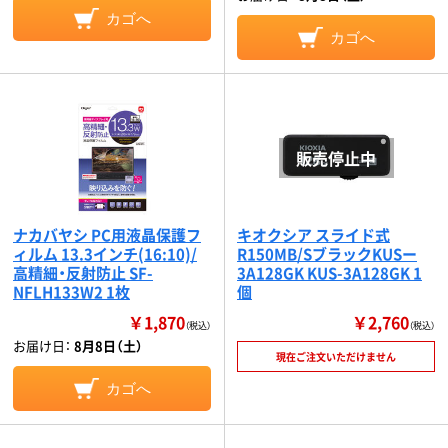
カゴへ
カゴへ
ナカバヤシ PC用液晶保護フ
キオクシア スライド式
ィルム 13.3インチ(16:10)/
R150MB/SブラックKUSー
高精細・反射防止 SF-
3A128GK KUS-3A128GK 1
NFLH133W2 1枚
個
￥1,870
￥2,760
（税込）
（税込）
お届け日：
8月8日（土）
現在ご注文いただけません
カゴへ