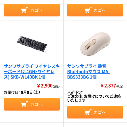
カゴへ
カゴへ
サンワサプライ ワイヤレスキ
サンワサプライ 静音
ーボード(2.4GHzワイヤレ
Bluetoothマウス MA-
ス) SKB-WL40BK 1個
BBS333BG 1個
￥2,900
￥2,877
（税込）
（税込）
お届け日：
8月8日（土）
入荷予定：
ご注文後、お届けについてご連絡
いたします
カゴへ
カゴへ