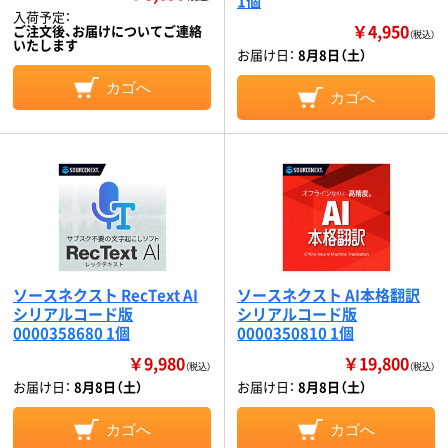
1個
入荷予定：
￥4,950
ご注文後、お届けについてご連絡
（税込）
いたします
お届け日：
8月8日（土）
カゴへ
カゴへ
ソースネクスト RecText AI
ソースネクスト AI本格翻訳
シリアルコード版
シリアルコード版
0000358680 1個
0000350810 1個
￥9,980
￥19,800
（税込）
（税込）
お届け日：
8月8日（土）
お届け日：
8月8日（土）
カゴへ
カゴへ