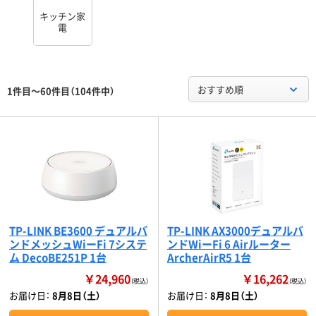
キッチン家
電
おすすめ順
1件目～60件目（104件中）
TP-LINK BE3600 デュアルバ
TP-LINK AX3000デュアルバ
ンドメッシュWiーFi 7システ
ンドWiーFi 6 Airルーター
ム DecoBE251P 1台
ArcherAirR5 1台
￥24,960
￥16,262
（税込）
（税込）
お届け日：
8月8日（土）
お届け日：
8月8日（土）