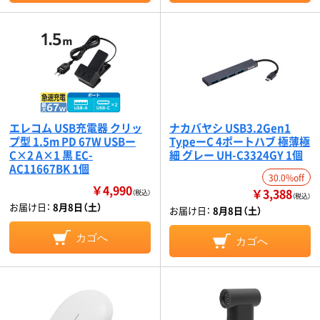
エレコム USB充電器 クリッ
ナカバヤシ USB3.2Gen1
プ型 1.5m PD 67W USBー
TypeーC 4ポートハブ 極薄極
C×2 A×1 黒 EC-
細 グレー UH-C3324GY 1個
AC11667BK 1個
30.0%off
￥4,990
￥3,388
（税込）
（税込）
お届け日：
8月8日（土）
お届け日：
8月8日（土）
カゴへ
カゴへ