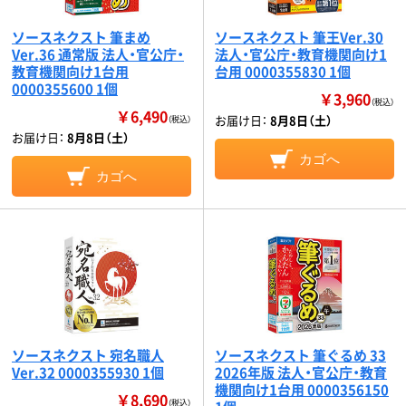
ソースネクスト 筆まめ
ソースネクスト 筆王Ver.30
Ver.36 通常版 法人・官公庁・
法人・官公庁・教育機関向け1
教育機関向け1台用
台用 0000355830 1個
0000355600 1個
￥3,960
（税込）
￥6,490
お届け日：
8月8日（土）
（税込）
お届け日：
8月8日（土）
カゴへ
カゴへ
ソースネクスト 宛名職人
ソースネクスト 筆ぐるめ 33
Ver.32 0000355930 1個
2026年版 法人・官公庁・教育
機関向け1台用 0000356150
￥8,690
（税込）