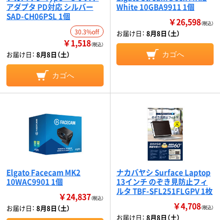
アダプタ PD対応 シルバー
White 10GBA9911 1個
SAD-CH06PSL 1個
￥26,598
（税込）
30.3%off
お届け日：
8月8日（土）
￥1,518
（税込）
お届け日：
8月8日（土）
カゴへ
カゴへ
Elgato Facecam MK2
ナカバヤシ Surface Laptop
10WAC9901 1個
13インチ のぞき見防止フィ
ルタ TBF-SFL251FLGPV 1枚
￥24,837
（税込）
￥4,708
お届け日：
8月8日（土）
（税込）
お届け日：
8月8日（土）