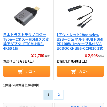
日本トラストテクノロジー
【アウトレット】Vodaview
TypeーCオスーHDMIメス変
USBーC to マルチHUB HDMI
換アダプタ JTTCM-HDF-
PD100W 1mケーブル付 VV-
4K60 1個
UCDOCKHUB6-CCF010 1式
￥2,780
￥2,998
（税込）
（税込）
お届け日：
8月8日（土）
お届け日：
8月8日（土）
カゴへ
カゴへ
1件目～60件目（104件中）
1
2
前のページへ
次のページへ