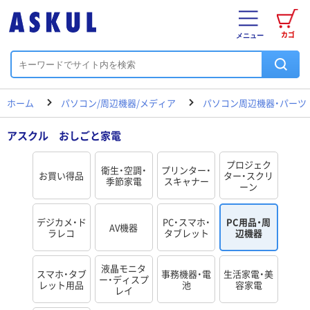
カゴ
メニュー
ホーム
パソコン/周辺機器/メディア
パソコン周辺機器・パーツ
アスクル おしごと家電
プロジェク
衛生・空調・
プリンター・
お買い得品
ター・スクリ
季節家電
スキャナー
ーン
デジカメ・ド
PC・スマホ・
PC用品・周
AV機器
ラレコ
タブレット
辺機器
液晶モニタ
スマホ・タブ
事務機器・電
生活家電・美
ー・ディスプ
レット用品
池
容家電
レイ