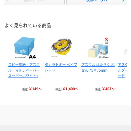
よく見られている商品
コピー用紙 アスク
タカラトミー ベイブ
アスクル はたらく ふ
アスクル
ル マルチペーパー
レード
せん 75×75mm
ルダー 
スーパーホワイト+
ード
￥149～
￥1,400～
￥407～
（税込）
（税込）
（税込）