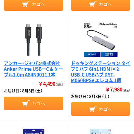
カゴへ
カゴへ
アンカー・ジャパン株式会社
ドッキングステーション タイ
Anker Prime USBーC & ケー
プC ハブ 6in1 HDMI×2
ブル1.0m A84N0011 1本
USB-C USBハブ DST-
M060BPSV エレコム 1個
￥4,490
（税込）
￥7,980
お届け日：
8月8日（土）
（税込）
お届け日：
8月8日（土）
カゴへ
カゴへ