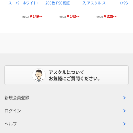
スーパーホワイト+
200枚 FSC認証…
入 アスクル ス…
（パウダ
￥149～
￥143～
￥328～
（税込）
（税込）
（税込）
アスクルについて
お気軽にご質問ください。
新規会員登録
ログイン
ヘルプ