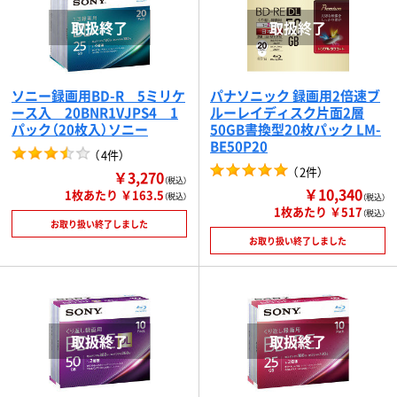
ソニー録画用BD-R 5ミリケ
パナソニック 録画用2倍速ブ
ース入 20BNR1VJPS4 1
ルーレイディスク片面2層
パック（20枚入）ソニー
50GB書換型20枚パック LM-
BE50P20
（
4件
）
（
2件
）
￥3,270
（税込）
￥10,340
1枚あたり ￥163.5
（税込）
（税込）
1枚あたり ￥517
（税込）
お取り扱い終了しました
お取り扱い終了しました