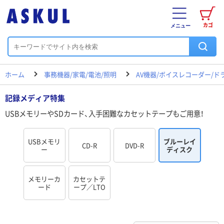
カゴ
メニュー
ホーム
事務機器/家電/電池/照明
AV機器/ボイスレコーダー/ド
記録メディア特集
USBメモリーやSDカード、入手困難なカセットテープもご用意！
USBメモリ
ブルーレイ
CD-R
DVD-R
ー
ディスク
メモリーカ
カセットテ
ード
ープ／LTO