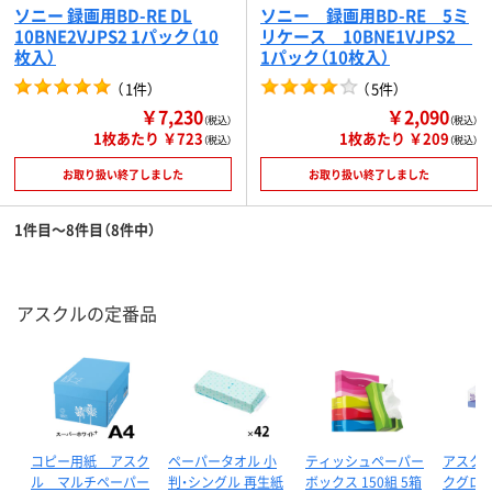
ソニー 録画用BD-RE DL
ソニー 録画用BD-RE 5ミ
10BNE2VJPS2 1パック（10
リケース 10BNE1VJPS2
枚入）
1パック（10枚入）
（
1件
）
（
5件
）
￥7,230
￥2,090
（税込）
（税込）
1枚あたり ￥723
1枚あたり ￥209
（税込）
（税込）
お取り扱い終了しました
お取り扱い終了しました
1件目～8件目（8件中）
アスクルの定番品
コピー用紙 アスク
ペーパータオル 小
ティッシュペーパー
アスクル
ル マルチペーパー
判・シングル 再生紙
ボックス 150組 5箱
クグロー