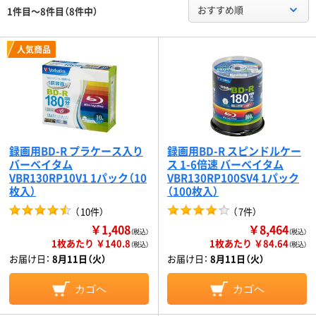
おすすめ順
1件目～8件目（8件中）
人気商品
録画用BD-R プラケース入り
録画用BD-R スピンドルケー
バーベイタム
ス 1-6倍速 バーベイタム
VBR130RP10V1 1パック（10
VBR130RP100SV4 1パック
枚入）
（100枚入）
（
10件
）
（
7件
）
￥1,408
￥8,464
（税込）
（税込）
1枚あたり ￥140.8
1枚あたり ￥84.64
（税込）
（税込）
お届け日：
8月11日（火）
お届け日：
8月11日（火）
カゴへ
カゴへ