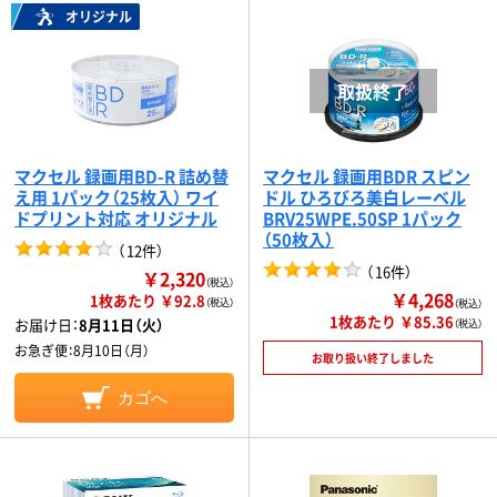
オリジナル
マクセル 録画用BD-R 詰め替
マクセル 録画用BDR スピン
え用 1パック（25枚入） ワイ
ドル ひろびろ美白レーベル
ドプリント対応 オリジナル
BRV25WPE.50SP 1パック
（50枚入）
（
12件
）
（
16件
）
￥2,320
（税込）
￥4,268
1枚あたり ￥92.8
（税込）
（税込）
1枚あたり ￥85.36
お届け日：
8月11日（火）
（税込）
お急ぎ便：
8月10日（月）
お取り扱い終了しました
カゴへ