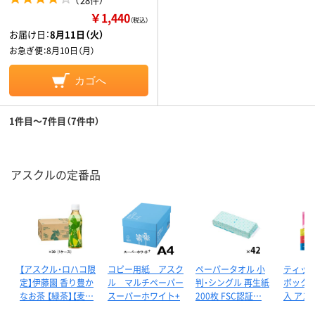
￥1,440
（税込）
お届け日：
8月11日（火）
お急ぎ便：
8月10日（月）
カゴへ
1件目～7件目（7件中）
アスクルの定番品
【アスクル・ロハコ限
コピー用紙 アスク
ペーパータオル 小
ティッ
定】伊藤園 香り豊か
ル マルチペーパー
判・シングル 再生紙
ボックス 
なお茶 【緑茶】【麦…
スーパーホワイト+
200枚 FSC認証…
入 アス