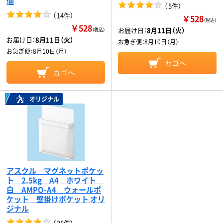
個
（
5件
）
（
14件
）
￥528
（税込）
￥528
お届け日：
8月11日（火）
（税込）
お届け日：
8月11日（火）
お急ぎ便：
8月10日（月）
お急ぎ便：
8月10日（月）
カゴへ
カゴへ
オリジナル
アスクル マグネットポケッ
ト 2.5kg A4 ホワイト
白 AMPO-A4 ウォールポ
ケット 壁掛けポケット オリ
ジナル
（
28件
）