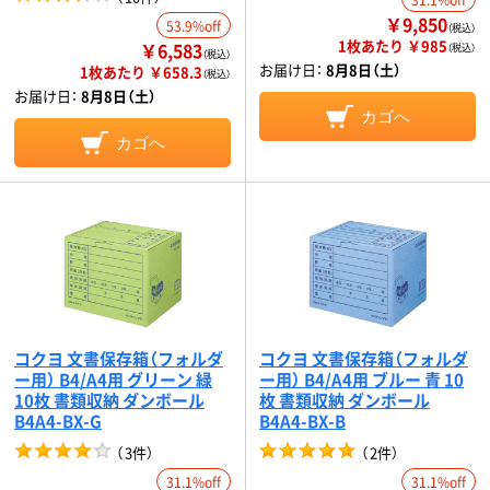
￥9,850
53.9%off
（税込）
1枚あたり ￥985
￥6,583
（税込）
（税込）
お届け日：
8月8日（土）
1枚あたり ￥658.3
（税込）
お届け日：
8月8日（土）
カゴへ
カゴへ
コクヨ 文書保存箱（フォルダ
コクヨ 文書保存箱（フォルダ
ー用） B4/A4用 グリーン 緑
ー用） B4/A4用 ブルー 青 10
10枚 書類収納 ダンボール
枚 書類収納 ダンボール
B4A4-BX-G
B4A4-BX-B
（
3件
）
（
2件
）
31.1%off
31.1%off