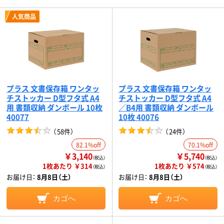
人気商品
プラス 文書保存箱 ワンタッ
プラス 文書保存箱 ワンタッ
チストッカー D型フタ式 A4
チストッカー D型フタ式 A4
用 書類収納 ダンボール 10枚
／B4用 書類収納 ダンボール
40077
10枚 40076
（
58件
）
（
24件
）
82.1%off
70.1%off
￥3,140
￥5,740
（税込）
（税込）
1枚あたり ￥314
1枚あたり ￥574
（税込）
（税込）
お届け日：
8月8日（土）
お届け日：
8月8日（土）
カゴへ
カゴへ