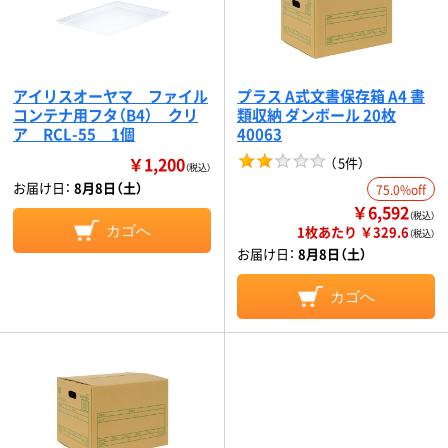
アイリスオーヤマ ファイル
プラス A式文書保存箱 A4 書
コンテナ用フタ（B4） クリ
類収納 ダンボール 20枚
ア RCL-55 1個
40063
￥1,200
（
5件
）
（税込）
お届け日：
8月8日（土）
75.0%off
￥6,592
（税込）
カゴへ
1枚あたり ￥329.6
（税込）
お届け日：
8月8日（土）
カゴへ