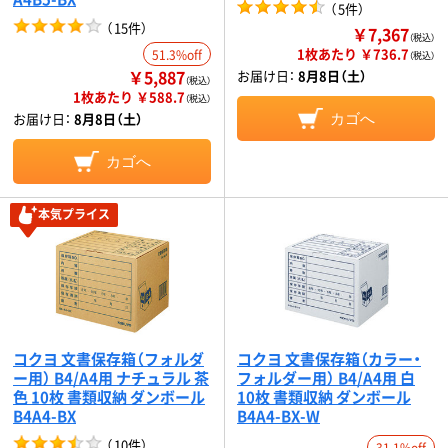
（
5件
）
（
15件
）
￥7,367
（税込）
1枚あたり ￥736.7
51.3%off
（税込）
￥5,887
お届け日：
8月8日（土）
（税込）
1枚あたり ￥588.7
（税込）
お届け日：
8月8日（土）
カゴへ
カゴへ
本気プライス
コクヨ 文書保存箱（フォルダ
コクヨ 文書保存箱（カラー・
ー用） B4/A4用 ナチュラル 茶
フォルダー用） B4/A4用 白
色 10枚 書類収納 ダンボール
10枚 書類収納 ダンボール
B4A4-BX
B4A4-BX-W
（
10件
）
31.1%off