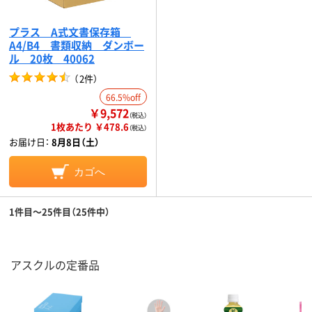
プラス A式文書保存箱
A4/B4 書類収納 ダンボー
ル 20枚 40062
（
2件
）
66.5%off
￥9,572
（税込）
1枚あたり ￥478.6
（税込）
お届け日：
8月8日（土）
カゴへ
1件目～25件目（25件中）
アスクルの定番品