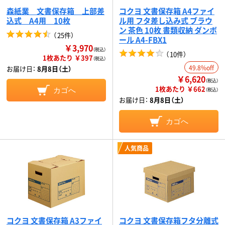
森紙業 文書保存箱 上部差
コクヨ 文書保存箱 A4ファイ
込式 A4用 10枚
ル用 フタ差し込み式 ブラウ
ン 茶色 10枚 書類収納 ダンボ
（
25件
）
ール A4-FBX1
￥3,970
（税込）
（
10件
）
1枚あたり ￥397
（税込）
49.8%off
お届け日：
8月8日（土）
￥6,620
（税込）
1枚あたり ￥662
カゴへ
（税込）
お届け日：
8月8日（土）
カゴへ
人気商品
コクヨ 文書保存箱 A3ファイ
コクヨ 文書保存箱フタ分離式