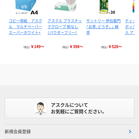
コピー用紙 アスク
アスクル プラスチッ
サントリー 伊右衛門
ティッ
ル マルチペーパー
クグローブ 粉なし
「お茶、どうぞ。」 緑
ボックス 
スーパーホワイト+
（パウダーフリー）
茶
入 アス
￥149～
￥398～
￥528～
（税込）
（税込）
（税込）
アスクルについて
お気軽にご質問ください。
新規会員登録