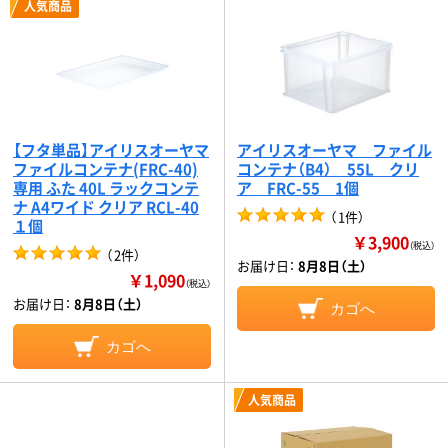
人気商品
【フタ単品】アイリスオーヤマ
アイリスオーヤマ ファイル
ファイルコンテナ(FRC-40)
コンテナ（B4） 55L クリ
専用 ふた 40L ラックコンテ
ア FRC-55 1個
ナ A4ワイド クリア RCL-40
（
1件
）
１個
￥3,900
（税込）
（
2件
）
お届け日：
8月8日（土）
￥1,090
（税込）
お届け日：
8月8日（土）
カゴへ
カゴへ
人気商品