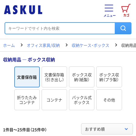
カゴ
メニュー
ホーム
オフィス家具/収納
収納ケース・ボックス
収納用品
収納用品 ― ボックス収納
文書保存箱
ボックス収
ボックス収
文書保存箱
（引き出し）
納（紙製）
納（プラ製）
折りたたみ
バックル式
コンテナ
その他
コンテナ
ボックス
おすすめ順
1件目～25件目（25件中）