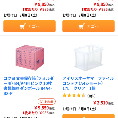
￥9,850
￥9,850
（税込）
（税込）
1枚あたり ￥985
1枚あたり ￥985
（税込）
（税込）
お届け日：
8月8日（土）
お届け日：
8月8日（土）
カゴへ
カゴへ
コクヨ 文書保存箱（フォルダ
アイリスオーヤマ ファイル
ー用） B4/A4用 ピンク 10枚
コンテナ（A4ショート）
書類収納 ダンボール B4A4-
17L クリア 1個
BX-P
（
8件
）
31.1%off
￥2,510
（税込）
￥9,850
お届け日：
8月8日（土）
（税込）
1枚あたり ￥985
（税込）