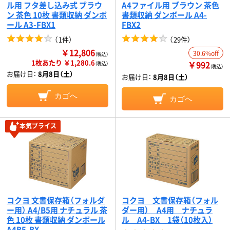
ル用 フタ差し込み式 ブラウ
A4ファイル用 ブラウン 茶色
ン 茶色 10枚 書類収納 ダンボ
書類収納 ダンボール A4-
ール A3-FBX1
FBX2
（
1件
）
（
29件
）
￥12,806
30.6%off
（税込）
1枚あたり ￥1,280.6
￥992
（税込）
（税込）
お届け日：
8月8日（土）
お届け日：
8月8日（土）
カゴへ
カゴへ
本気プライス
コクヨ 文書保存箱（フォルダ
コクヨ 文書保存箱（フォル
ー用） A4/B5用 ナチュラル 茶
ダー用） A4用 ナチュラ
色 10枚 書類収納 ダンボール
ル A4-BX 1袋（10枚入）
A4B5-BX