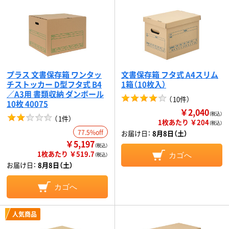
プラス 文書保存箱 ワンタッ
文書保存箱 フタ式 A4スリム
チストッカー D型フタ式 B4
1箱（10枚入）
／A3用 書類収納 ダンボール
（
10件
）
10枚 40075
￥2,040
（税込）
（
1件
）
1枚あたり ￥204
（税込）
77.5%off
お届け日：
8月8日（土）
￥5,197
（税込）
1枚あたり ￥519.7
カゴへ
（税込）
お届け日：
8月8日（土）
カゴへ
人気商品