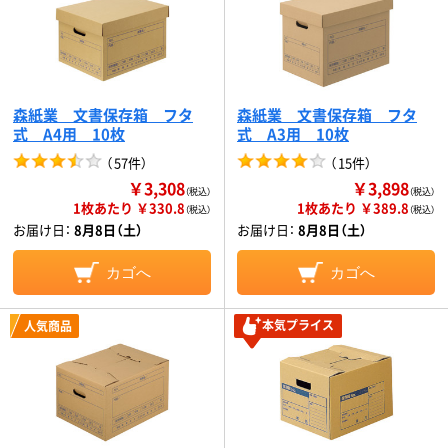
森紙業 文書保存箱 フタ
森紙業 文書保存箱 フタ
式 A4用 10枚
式 A3用 10枚
（
57件
）
（
15件
）
￥3,308
￥3,898
（税込）
（税込）
1枚あたり ￥330.8
1枚あたり ￥389.8
（税込）
（税込）
お届け日：
8月8日（土）
お届け日：
8月8日（土）
カゴへ
カゴへ
本気プライス
人気商品