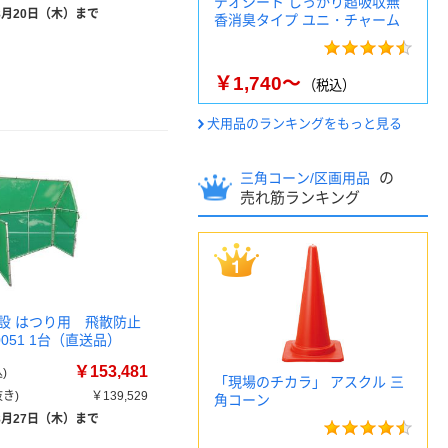
デオシート しっかり超吸収無
8月20日（木）まで
香消臭タイプ ユニ・チャーム
￥1,740～
（税込）
犬用品のランキングをもっと見る
の
三角コーン/区画用品
売れ筋ランキング
設 はつり用 飛散防止
20051 1台（直送品）
￥153,481
)
「現場のチカラ」 アスクル 三
き)
￥139,529
角コーン
8月27日（木）まで