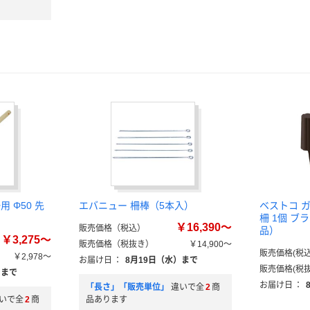
 Φ50 先
エバニュー 柵棒（5本入）
ベストコ 
柵 1個 ブラ
￥16,390～
販売価格（税込）
品）
￥3,275～
販売価格（税抜き）
￥14,900～
販売価格(税込
￥2,978～
お届け日
：
8月19日（水）まで
販売価格(税抜
）まで
お届け日
：
「長さ」「販売単位」
違いで全
2
商
いで全
2
商
品あります