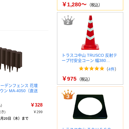
￥1,280～
（税込）
トラスコ中山 TRUSCO 反射テ
ープ付安全コーン 幅380…
（
4件
）
￥975
（税込）
ガーデンフェンス 花壇
ウン MA-4050（直送
￥328
)
き)
￥299
8月20日（木）まで