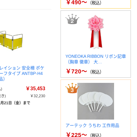
￥490～
（税込）
YONEOKA RIBBON リボン記章
（胸章 徽章） 大…
レイション 安全柵 ポケ
￥720～
（税込）
フタイプ ANTBP-H4
品）
￥35,453
)
き)
￥32,230
8月21日（金）まで
アーテック うちわ 工作用品
￥225～
（税込）