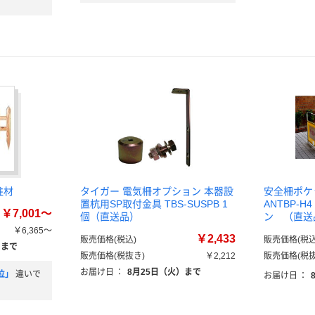
柱材
タイガー 電気柵オプション 本器設
安全柵ポ
置杭用SP取付金具 TBS-SUSPB 1
ANTBP-
￥7,001～
個（直送品）
ン （直送
￥6,365～
￥2,433
販売価格(税込)
販売価格(税込
）まで
販売価格(税抜き)
￥2,212
販売価格(税抜
お届け日
：
8月25日（火）まで
位」
違いで
お届け日
：