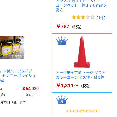
トラスコ中山 ＴＲＵＳＣＯ
コーンベット 幅３７０ｍｍＸ
高さ…
（
1件
）
￥787
（税込）
ケット付ハーフタイプ
トーグ安全工業 トーグ ソフト
H4 ピカコーポレイショ
カラーコーン 耐久性・耐候性
品）
￥1,311～
（税込）
￥54,030
)
き)
￥49,119
8月21日（金）まで