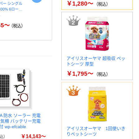
￥1,280～
パー シングル
トイレットペーパー ダブル60
ペーパータオ
（税込）
00% 6ロー…
ｍ 再生紙100% 6ロール …
ル 再生紙 2
55～
￥446～
￥
（税込）
（税込）
アイリスオーヤマ 超吸収 ペッ
トシーツ 厚型
￥1,795～
（税込）
IA 防水 ソーラー 充電
電気柵 バッテリー充電
wp-efcable
アイリスオーヤマ 1回使いき
りペットシーツ
￥14,143～
込）