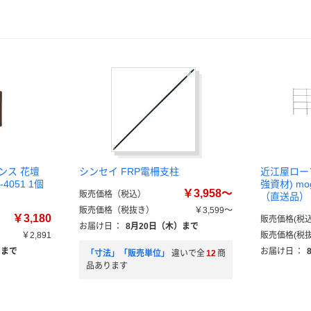
ンス 花壇
シンセイ FRP電柵支柱
近江屋ロー
4051 1個
強資材) mo
￥3,958～
販売価格（税込）
（直送品）
販売価格（税抜き）
￥3,599～
￥3,180
販売価格(税込
お届け日
：
8月20日（木）まで
￥2,891
販売価格(税抜
）まで
お届け日
：
「寸法」「販売単位」
違いで全
12
商
品あります