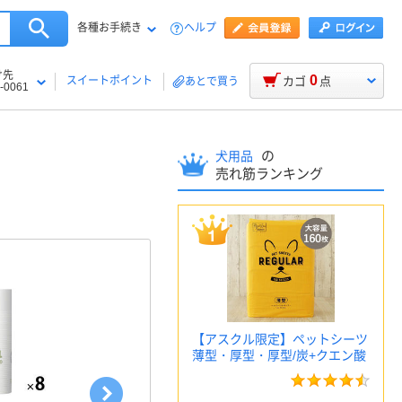
各種お手続き
ヘルプ
け先
0
スイートポイント
カゴ
点
あとで買う
-0061
の
犬用品
売れ筋ランキング
【アスクル限定】ペットシーツ
薄型・厚型・厚型/炭+クエン酸