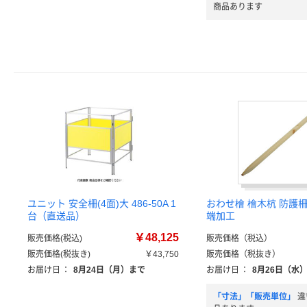
商品あります
ユニット 安全柵(4面)大 486-50A 1
おわせ檜 檜木杭 防護柵用
台（直送品）
端加工
￥48,125
販売価格(税込)
販売価格（税込）
販売価格(税抜き)
￥43,750
販売価格（税抜き）
お届け日
：
8月24日（月）まで
お届け日
：
8月26日（水
「寸法」「販売単位」
違