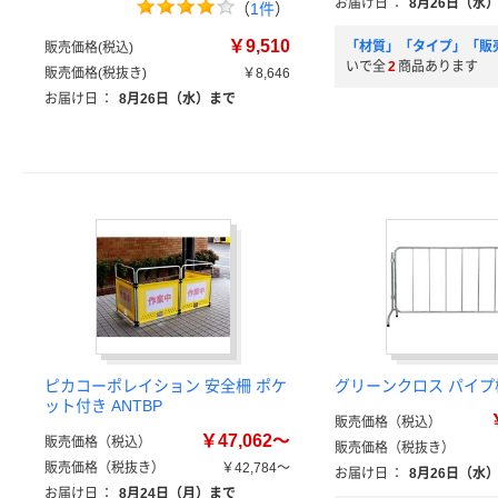
お届け日
：
8月26日（水
（
1件
）
￥9,510
「材質」「タイプ」「販
販売価格(税込)
いで全
2
商品あります
販売価格(税抜き)
￥8,646
お届け日
：
8月26日（水）まで
ピカコーポレイション 安全柵 ポケ
グリーンクロス パイプ柵 
ット付き ANTBP
販売価格（税込）
￥47,062～
販売価格（税込）
販売価格（税抜き）
販売価格（税抜き）
￥42,784～
お届け日
：
8月26日（水
お届け日
：
8月24日（月）まで