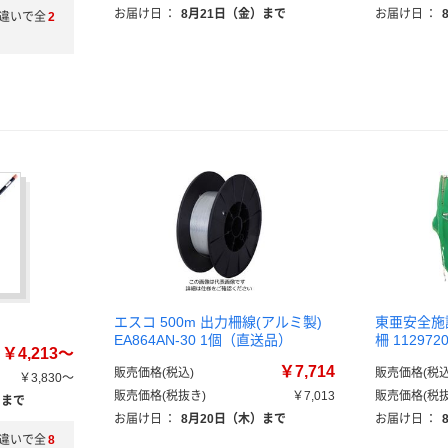
お届け日
：
8月21日（金）まで
お届け日
：
違いで全
2
エスコ 500m 出力柵線(アルミ製)
東亜安全施
EA864AN-30 1個（直送品）
柵 11297
￥4,213～
￥7,714
販売価格(税込)
販売価格(税込
￥3,830～
販売価格(税抜き)
￥7,013
販売価格(税抜
）まで
お届け日
：
8月20日（木）まで
お届け日
：
違いで全
8