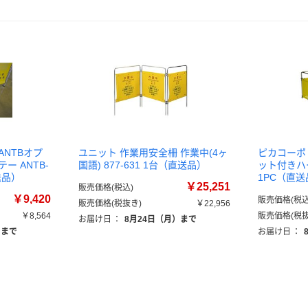
ANTBオプ
ユニット 作業用安全柵 作業中(4ヶ
ピカコーポ
ー ANTB-
国語) 877-631 1台（直送品）
ット付きハー
送品）
1PC（直送
￥25,251
販売価格(税込)
￥9,420
販売価格(税込
販売価格(税抜き)
￥22,956
￥8,564
販売価格(税抜
お届け日
：
8月24日（月）まで
）まで
お届け日
：