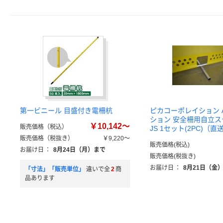
第一ビニール 目盛付き電柵杭
ピカコーポレイション 
ション 安全柵用自立ステ
￥10,142～
販売価格（税込）
JS 1セット(2PC)（直
販売価格（税抜き）
￥9,220～
販売価格(税込)
お届け日
：
8月24日（月）まで
販売価格(税抜き)
お届け日
：
8月21日（金
「寸法」「販売単位」
違いで全
2
商
品あります