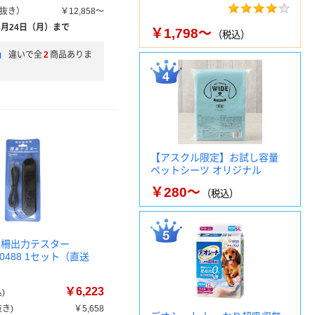
抜き）
￥12,858～
8月24日（月）まで
￥1,798～
（税込）
」
違いで全
2
商品ありま
【アスクル限定】お試し容量
ペットシーツ オリジナル
￥280～
（税込）
電柵出力テスター
270488 1セット（直送
￥6,223
)
き)
￥5,658