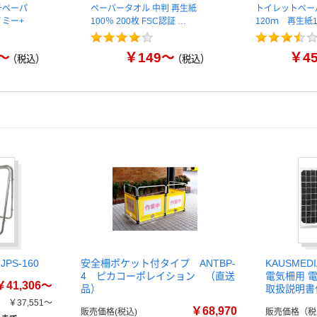
チペーパ
ペーパータオル 中判 再生紙
トイレットペー
ミー+
100％ 200枚 FSC認証 …
120ｍ 再生紙1
～
￥149～
￥4
（税込）
（税込）
PS-160
安全柵ポケット付タイプ ANTBP-
KAUSMED
4 ピカコーポレイション （直送
電気柵用 
￥41,306～
品）
取扱説明書付 
￥37,551～
￥68,970
販売価格(税込)
販売価格（税