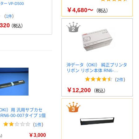
ー VP-D500
富士通アイソック ラウンド型
富士通アイソ
￥4,680～
ドットプリンター FIT
トインパクト
（税込）
（
1件
）
￥125,950～
￥207
（税込）
320
（税込）
沖データ（OKI） 純正プリンタ
リボン リボン本体 RN6-…
（
2件
）
￥12,200
（税込）
OKI）用 汎用サブカセ
N6-00-007タイプ 1個
（
1件
）
￥3,000
)