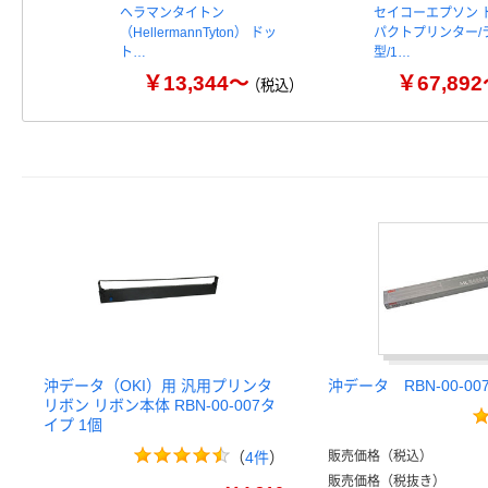
ヘラマンタイトン
セイコーエプソン 
（HellermannTyton） ドッ
パクトプリンター/
ト…
型/1…
￥13,344～
￥67,89
（税込）
沖データ（OKI）用 汎用プリンタ
沖データ RBN-00-0
リボン リボン本体 RBN-00-007タ
イプ 1個
（
4件
）
販売価格（税込）
販売価格（税抜き）