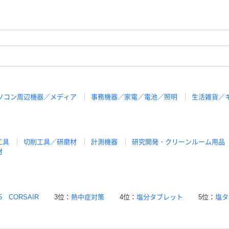
ソコン周辺機器／メディア
事務機器／家電／電池／照明
生活雑貨／
工具
切削工具／研磨材
計測機器
研究開発・クリーンルーム用品
材
5 CORSAIR
3位：
熱中症対策
4位：
塩分タブレット
5位：
塩タ