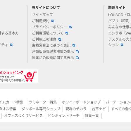
当サイトについて
関連サイト
アスクルについてお気軽にご質問ください
サイトマップ
LOHACO（
ご利用規約
パプリ（印刷
プライバシーポリシー
みんなの仕事
対する基本方
ご利用環境について
エシラボ（W
ご利用上の注意
アスクルの大
リティ
ション
古物営業法に基づく表記
酒類販売管理者標識の掲示
医薬品の販売に関する表示
イムカード特集
ラミネーター特集
ホワイトボードショップ
パーテーション
タオル特集
ダンボール専門ショップ
現場のチカラ
台車ナビ
すべての働
オフィスづくりサービス
ピンポイントサーチ
特集一覧