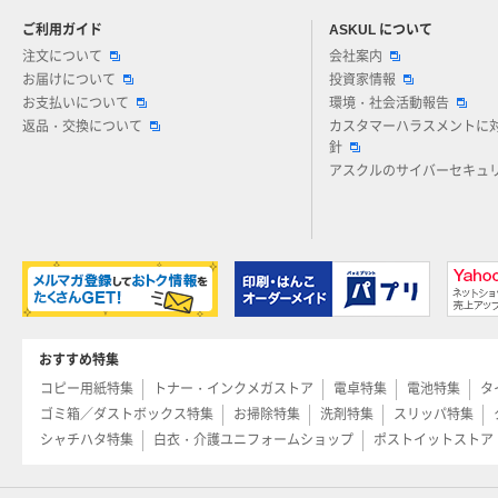
ご利用ガイド
ASKUL について
注文について
会社案内
お届けについて
投資家情報
お支払いについて
環境・社会活動報告
返品・交換について
カスタマーハラスメントに
針
アスクルのサイバーセキュ
おすすめ特集
コピー用紙特集
トナー・インクメガストア
電卓特集
電池特集
タ
ゴミ箱／ダストボックス特集
お掃除特集
洗剤特集
スリッパ特集
シャチハタ特集
白衣・介護ユニフォームショップ
ポストイットストア