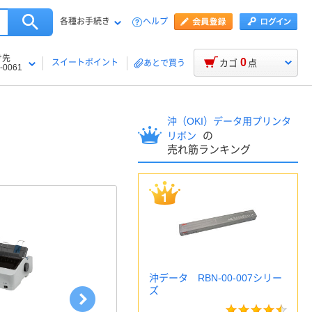
各種お手続き
ヘルプ
け先
0
スイートポイント
カゴ
点
あとで買う
-0061
沖（OKI）データ用プリンタ
の
リボン
売れ筋ランキング
沖データ RBN-00-007シリー
ズ