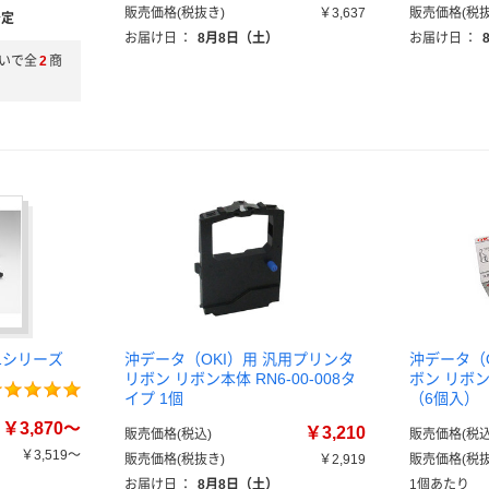
販売価格(税抜き)
￥3,637
販売価格(税抜
予定
お届け日
：
8月8日（土）
お届け日
：
いで全
2
商
01シリーズ
沖データ（OKI）用 汎用プリンタ
沖データ（
リボン リボン本体 RN6-00-008タ
ボン リボン本
イプ 1個
（6個入）
￥3,870～
￥3,210
販売価格(税込)
販売価格(税込
￥3,519～
販売価格(税抜き)
￥2,919
販売価格(税抜
お届け日
：
8月8日（土）
1個あたり