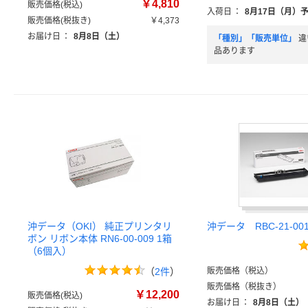
￥4,810
販売価格(税込)
入荷日
：
8月17日（月）
販売価格(税抜き)
￥4,373
お届け日
：
8月8日（土）
「種別」「販売単位」
違
品あります
沖データ（OKI） 純正プリンタリ
沖データ RBC-21-0
ボン リボン本体 RN6-00-009 1箱
（6個入）
（
2件
）
販売価格（税込）
販売価格（税抜き）
￥12,200
販売価格(税込)
お届け日
：
8月8日（土）