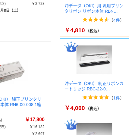
き)
￥2,728
沖データ（OKI）用 汎用プリン
8月8日（土）
タリボン リボン本体 RBN…
（
4件
）
￥4,810
（税込）
沖データ（OKI） 純正リボンカ
ートリッジ RBC-22-0…
（
1件
）
OKI） 純正プリンタリ
体 RN6-00-008 1箱
￥4,000
（税込）
￥17,800
)
き)
￥16,182
￥2,697