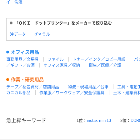
イ 洗濯
「ＯＫＩ ドットプリンター」をメーカーで絞り込む
沖データ
ゼネラル
オフィス用品
事務用品／文房具
ファイル
トナー／インク／コピー用紙
パ
／ギフト／お酒
オフィス家具／収納
衛生／医療／介護
作業・研究用品
テープ／梱包資材／店舗用品
物流・現場用品／台車
工具・電動
カニカル部品
作業服／ワークウェア／安全保護具
土木・建築資
急上昇キーワード
1位：
instax mini13
2位：
DDR