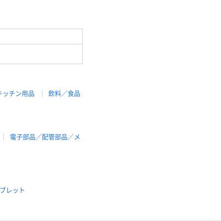
キッチン用品
飲料／食品
電子部品／配管部品／メ
ブレット