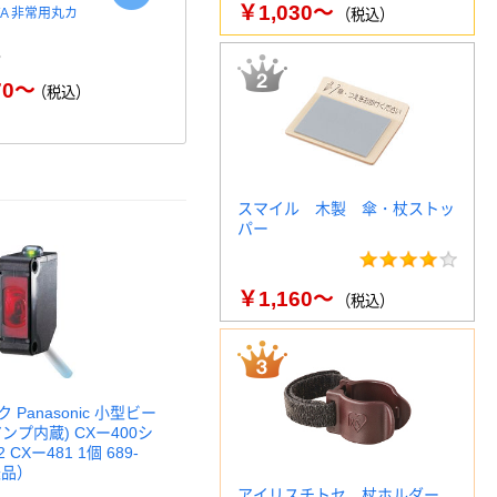
￥1,030～
WA 非常用丸カ
セーフラン安全用品 誤操作防
未来工業 プ
（税込）
止スイッチカバー(マグネット)
（器具用保護
…
￥1
￥2,728
70～
（税込）
（税込）
スマイル 木製 傘・杖ストッ
パー
￥1,160～
（税込）
Panasonic 小型ビー
ンプ内蔵) CXー400シ
2 CXー481 1個 689-
送品）
アイリスチトセ 杖ホルダー