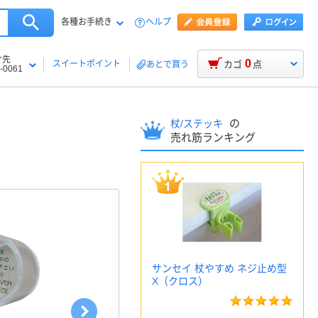
各種お手続き
ヘルプ
け先
0
スイートポイント
カゴ
点
あとで買う
-0061
の
杖/ステッキ
売れ筋ランキング
サンセイ 杖やすめ ネジ止め型
X（クロス）