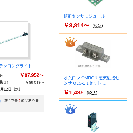
距離センサモジュール
￥3,814～
（税込）
ーデンロングライト
￥97,952～
込）
オムロン OMRON 磁気近接セ
抜き）
￥89,048～
ンサ GLS-1 1セット …
8月12日（水）
￥1,435
（税込）
」
違いで全
2
商品ありま