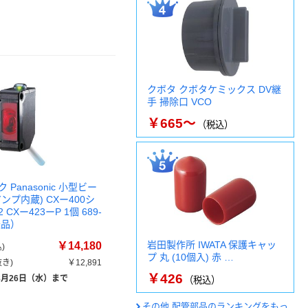
クボタ クボタケミックス DV継
手 掃除口 VCO
￥665～
（税込）
Panasonic 小型ビー
ンプ内蔵) CXー400シ
2 CXー423ーP 1個 689-
送品）
岩田製作所 IWATA 保護キャッ
￥14,180
)
プ 丸 (10個入) 赤 …
き)
￥12,891
￥426
8月26日（水）まで
（税込）
その他 配管部品のランキングをもっ