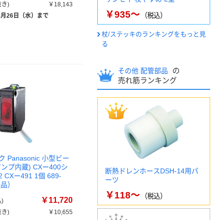
き)
￥18,143
￥935～
（税込）
8月26日（水）まで
杖/ステッキのランキングをもっと見
る
の
その他 配管部品
売れ筋ランキング
Panasonic 小型ビー
ンプ内蔵) CXー400シ
断熱ドレンホースDSH-14用パ
2 CXー491 1個 689-
ーツ
送品）
￥118～
（税込）
￥11,720
)
き)
￥10,655