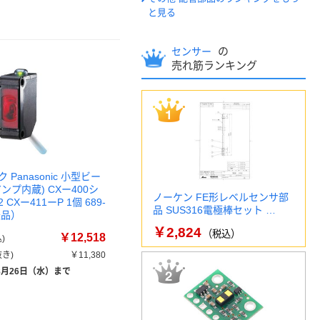
と見る
の
センサー
売れ筋ランキング
Panasonic 小型ビー
ンプ内蔵) CXー400シ
ノーケン FE形レベルセンサ部
2 CXー411ーP 1個 689-
品 SUS316電極棒セット …
送品）
￥2,824
（税込）
￥12,518
)
き)
￥11,380
8月26日（水）まで