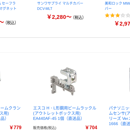
 セーフラ
サンワサプライ マルチカバー
美和ロック MI
 マグネット
DCV-MLT
バー
￥2,280～
（税込）
9～
（税込）
￥2,9
型ビームクラン
エスコ H・L形鋼用ビームラックル
パナソニック 
ス用)
(アウトレットボックス用)
ムセンサ(ア
直送品）
EA440AF-45 1個（直送品）
リーズ Ver.
1666（直
￥779
￥704
販売価格(税込)