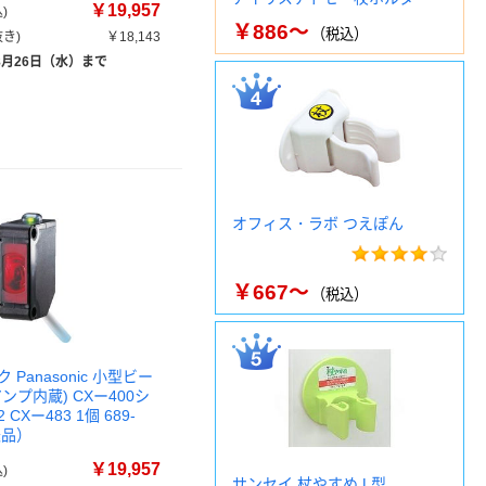
￥19,957
)
￥886～
（税込）
き)
￥18,143
8月26日（水）まで
オフィス・ラボ つえぽん
￥667～
（税込）
Panasonic 小型ビー
ンプ内蔵) CXー400シ
2 CXー483 1個 689-
送品）
￥19,957
)
サンセイ 杖やすめ L型