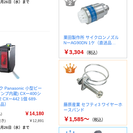
8月26日（水）まで
栗田製作所 サイクロンノズル
NーAG90DN 1ケ（直送品…
￥3,304
（税込）
Panasonic 小型ビー
ンプ内蔵) CXー400シ
2 CXー442 1個 689-
送品）
藤原産業 セフティ3 ワイヤーホ
ースバンド
￥14,180
)
￥1,585～
（税込）
き)
￥12,891
8月26日（水）まで