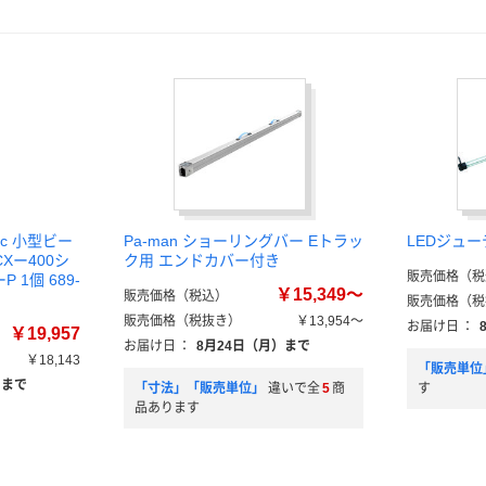
ic 小型ビー
Pa-man ショーリングバー Eトラッ
LEDジュ
Xー400シ
ク用 エンドカバー付き
販売価格（税
P 1個 689-
￥15,349～
販売価格（税込）
販売価格（税
販売価格（税抜き）
￥13,954～
お届け日
：
￥19,957
お届け日
：
8月24日（月）まで
￥18,143
「販売単位
）まで
「寸法」「販売単位」
違いで全
5
商
す
品あります