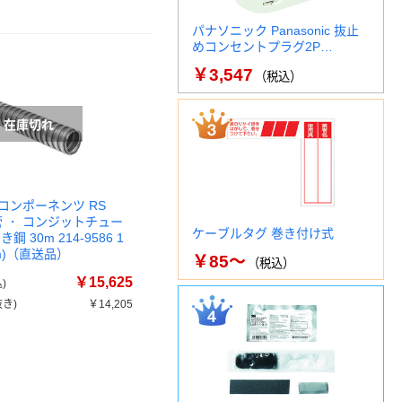
パナソニック Panasonic 抜止
めコンセントプラグ2P…
￥3,547
（税込）
コンポーネンツ RS
管 ・ コンジットチュー
ケーブルタグ 巻き付け式
鋼 30m 214-9586 1
m)（直送品）
￥85～
（税込）
￥15,625
)
き)
￥14,205