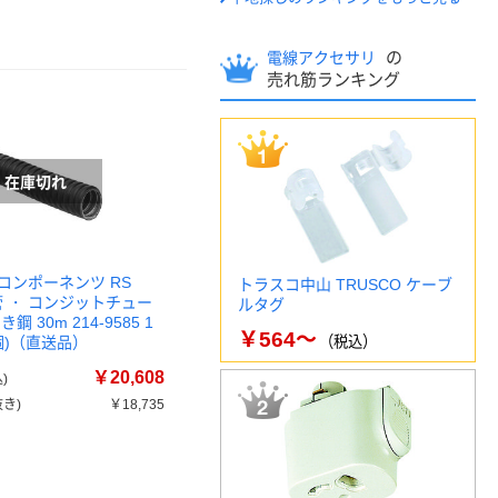
の
電線アクセサリ
売れ筋ランキング
コンポーネンツ RS
トラスコ中山 TRUSCO ケーブ
管 ・ コンジットチュー
ルタグ
鋼 30m 214-9585 1
￥564～
個)（直送品）
（税込）
￥20,608
)
き)
￥18,735