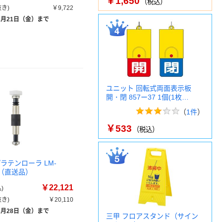
￥1,650
（税込）
き)
￥9,722
8月21日（金）まで
ユニット 回転式両面表示板
開・閉 857ー37 1個(1枚…
（
1件
）
￥533
（税込）
ラテンローラ LM-
1個（直送品）
￥22,121
)
き)
￥20,110
8月28日（金）まで
三甲 フロアスタンド（サイン