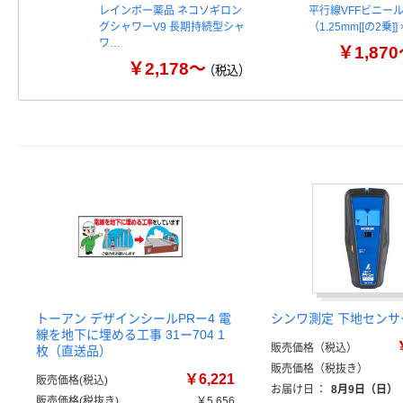
レインボー薬品 ネコソギロン
平行線VFFビニー
グシャワーV9 長期持続型シャ
（1.25mm[[の2乗]]
ワ…
￥1,87
￥2,178～
（税込）
トーアン デザインシールPRー4 電
シンワ測定 下地センサ
線を地下に埋める工事 31ー704 1
販売価格（税込）
枚（直送品）
販売価格（税抜き）
￥6,221
販売価格(税込)
お届け日
：
8月9日（日）
販売価格(税抜き)
￥5,656