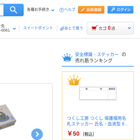
各種お手続き
ヘルプ
け先
0
スイートポイント
カゴ
点
あとで買う
-0061
の
安全標識・ステッカー
売れ筋ランキング
つくし工房 つくし 保護帽用名
札ステッカー 氏名・血液型 8…
￥50
（税込）