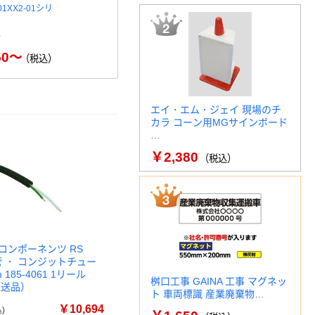
01XX2-01シリ
ジェフコム DENSAN ケーブル
ケーブルゲー
ゲージ DI-CV111 …
￥2
￥2,428
（税込）
50～
（税込）
エイ・エム・ジェイ 現場のチ
カラ コーン用MGサインボード
…
￥2,380
（税込）
コンポーネンツ RS
管 ・ コンジットチュー
m 185-4061 1リール
桝口工事 GAINA 工事 マグネッ
（直送品）
ト 車両標識 産業廃棄物…
￥10,694
)