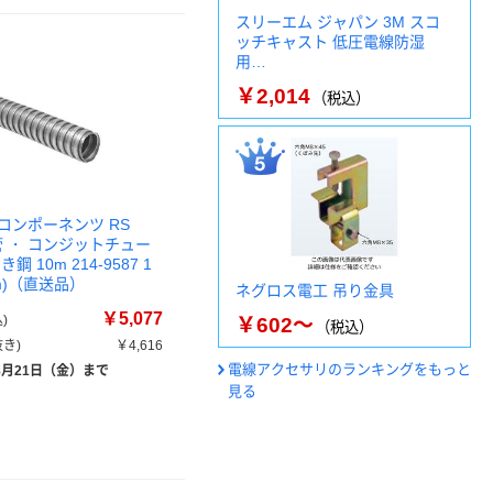
スリーエム ジャパン 3M スコ
ッチキャスト 低圧電線防湿
用…
￥2,014
（税込）
コンポーネンツ RS
管 ・ コンジットチュー
鋼 10m 214-9587 1
m)（直送品）
ネグロス電工 吊り金具
￥5,077
)
￥602～
（税込）
き)
￥4,616
電線アクセサリのランキングをもっと
8月21日（金）まで
見る