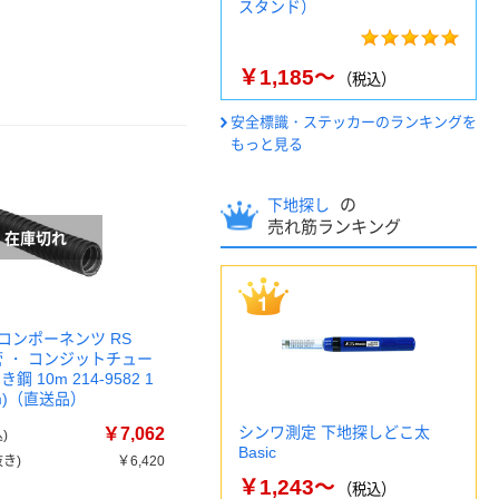
スタンド）
￥1,185～
（税込）
安全標識・ステッカーのランキングを
もっと見る
の
下地探し
売れ筋ランキング
コンポーネンツ RS
管 ・ コンジットチュー
鋼 10m 214-9582 1
m)（直送品）
シンワ測定 下地探しどこ太
￥7,062
)
Basic
き)
￥6,420
￥1,243～
（税込）