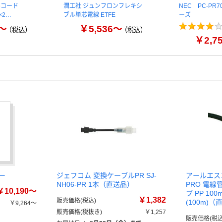
ルコード
潤工社 ジュンフロンフレキシ
NEC PC-PR7
 ×2…
ブル単芯電線 ETFE
ーズ
0～
￥5,536～
（税込）
（税込）
￥2,7
ー
ジェフコム 変換ケーブルPR SJ-
アールエス
NH06-PR 1本（直送品）
PRO 電線
￥10,190～
ブ PP 100
￥1,382
販売価格(税込)
(100m)
￥9,264～
販売価格(税抜き)
￥1,257
販売価格(税込