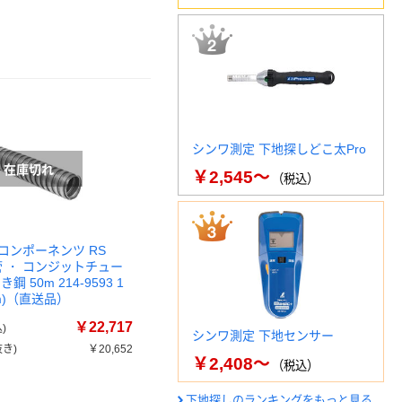
シンワ測定 下地探しどこ太Pro
￥2,545～
（税込）
コンポーネンツ RS
管 ・ コンジットチュー
鋼 50m 214-9593 1
m)（直送品）
￥22,717
)
シンワ測定 下地センサー
き)
￥20,652
￥2,408～
（税込）
下地探しのランキングをもっと見る