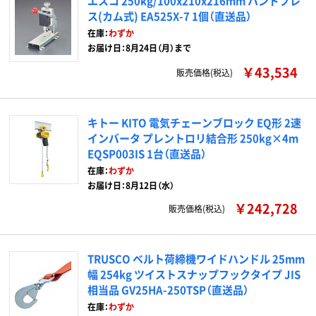
エスコ 250kg/100x210x216mm ハンドプレ
ス(カム式) EA525X-7 1個（直送品）
在庫：
わずか
お届け日：8月24日（月）まで
￥43,534
販売価格(税込)
キトー KITO 電気チェーンブロック EQ形 2速
インバータ プレントロリ結合形 250kg×4m
EQSP003IS 1台（直送品）
在庫：
わずか
お届け日：8月12日（水）
￥242,728
販売価格(税込)
TRUSCO ベルト荷締機ワイドハンドル 25mm
幅 254kg ツイストスナップフックタイプ JIS
相当品 GV25HA-250TSP（直送品）
在庫：
わずか