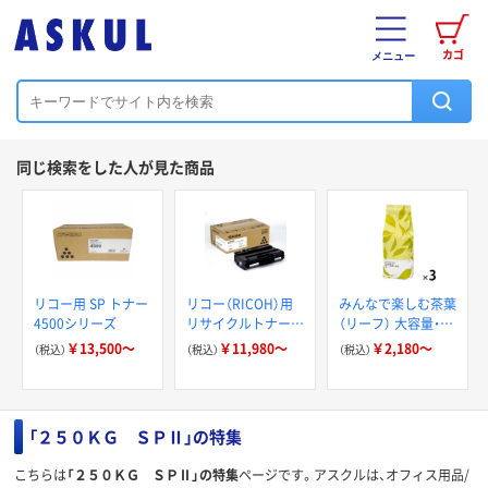
カゴ
メニュー
同じ検索をした人が見た商品
リコー用 SP トナー
リコー（RICOH）用
みんなで楽しむ茶葉
4500シリーズ
リサイクルトナー
（リーフ） 大容量・業
SP 3700H
務用 日本茶 緑
￥13,500～
￥11,980～
￥2,180～
（税込）
（税込）
（税込）
茶 煎茶 玄米茶
ほうじ茶
「２５０ＫＧ ＳＰⅡ」の特集
こちらは
「２５０ＫＧ ＳＰⅡ」の特集
ページです。アスクルは、オフィス用品/