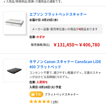
ィス用品/現場用品/医療・介護用品の通販です。
エプソン フラットベッドスキャナー
お届け日：8月19日（水）
4
メーカー品番・販売単位違いの商品が
商品あります
在庫：
わずか
￥131,450～￥406,780
販売価格(税込)
キヤノン Canon スキャナー CanoScan LiDE
400 フラットベッド
コンセント不要で、運びやすい軽量ボディ。文書のスキャ
ンがはかどる高精細CISモデル。
在庫：
入荷待ち
入荷日：8月18日（火）予定
フラットベッドスキャナー
（
1件
）