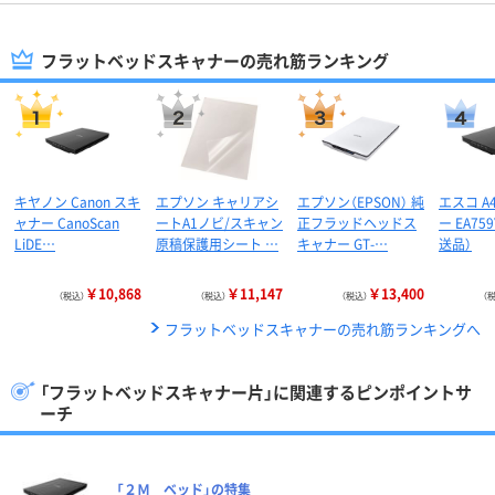
フラットベッドスキャナーの売れ筋ランキング
キヤノン Canon スキ
エプソン キャリアシ
エプソン（EPSON） 純
エスコ A
ャナー CanoScan
ートA1ノビ/スキャン
正フラッドヘッドス
ー EA759
LiDE…
原稿保護用シート …
キャナー GT-…
送品）
￥10,868
￥11,147
￥13,400
（税込）
（税込）
（税込）
（
フラットベッドスキャナーの売れ筋ランキングへ
「フラットベッドスキャナー片」に関連するピンポイントサ
ーチ
「２Ｍ ベッド」の特集