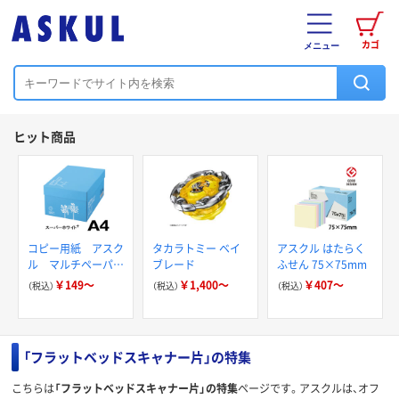
カゴ
メニュー
ヒット商品
コピー用紙 アスク
タカラトミー ベイ
アスクル はたらく
ル マルチペーパー
ブレード
ふせん 75×75mm
スーパーホワイト+
￥149～
￥1,400～
￥407～
（税込）
（税込）
（税込）
「フラットベッドスキャナー片」の特集
こちらは
「フラットベッドスキャナー片」の特集
ページです。アスクルは、オフ