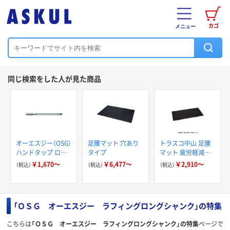
カゴ
メニュー
同じ検索をした人が見た商品
オーエスジー（OSG）
足腰マット 穴あり
トラスコ中山 足腰
ハンドタップ ロン
タイプ
マット 疲労軽減マ
グシャンク EX-LT
ット
￥1,670～
￥6,477～
￥2,910～
（税込）
（税込）
（税込）
HSE #2 STD
「ＯＳＧ オーエスジー ラフィングロングシャンク」の特集
こちらは
「ＯＳＧ オーエスジー ラフィングロングシャンク」の特集
ページで