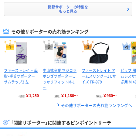
関節サポーターの特集を
もっと見る
その他サポーターの売れ筋ランキング
ファーストレイト 母
中山式産業 マジコラ
ファーストレイト ア
ピップ 
指・手首サポーター
ボひざサポーターし
ームスリングー1 Lサ
ムレスサ
サムラップ2 左…
っかりフィットM-L
イズ FR-979…
ざ用 M 4
…
￥1,250
￥1,180～
￥960～
（税込）
（税込）
（税込）
その他サポーターの売れ筋ランキングへ
「関節サポーター」に関連するピンポイントサーチ