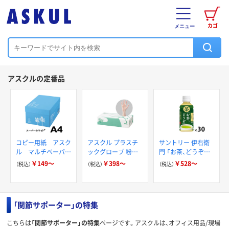
カゴ
メニュー
アスクルの定番品
コピー用紙 アスク
アスクル プラスチ
サントリー 伊右衛
ル マルチペーパー
ックグローブ 粉な
門 「お茶、どうぞ。」
スーパーホワイト+
し（パウダーフリー）
緑茶
￥149～
￥398～
￥528～
（税込）
（税込）
（税込）
「関節サポーター」の特集
こちらは
「関節サポーター」の特集
ページです。アスクルは、オフィス用品/現場