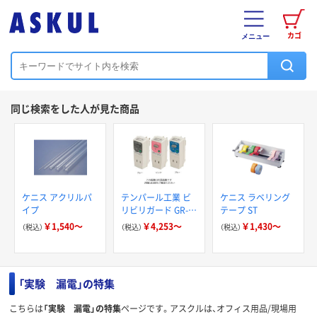
カゴ
メニュー
同じ検索をした人が見た商品
ケニス アクリルパ
テンパール工業 ビ
ケニス ラベリング
イプ
リビリガード GR-
テープ ST
XB 15A 15MA
￥1,540～
￥4,253～
￥1,430～
（税込）
（税込）
（税込）
「実験 漏電」の特集
こちらは
「実験 漏電」の特集
ページです。アスクルは、オフィス用品/現場用