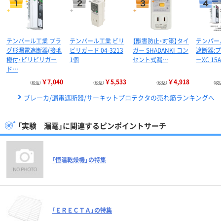
テンパール工業 プラ
テンパール工業 ビリ
【獣害防止・対策】タイ
テンパー
グ形漏電遮断器(接地
ビリガード 04-3213
ガー SHADANKI コン
遮断器:プ
極付・ビリビリガー
1個
セント式漏…
ーXC 15
ド…
￥7,040
￥5,533
￥4,918
（税込）
（税込）
（税込）
（税
ブレーカ/漏電遮断器/サーキットプロテクタの売れ筋ランキングへ
「実験 漏電」に関連するピンポイントサーチ
「恒温乾燥機」の特集
「ＥＲＥＣＴＡ」の特集