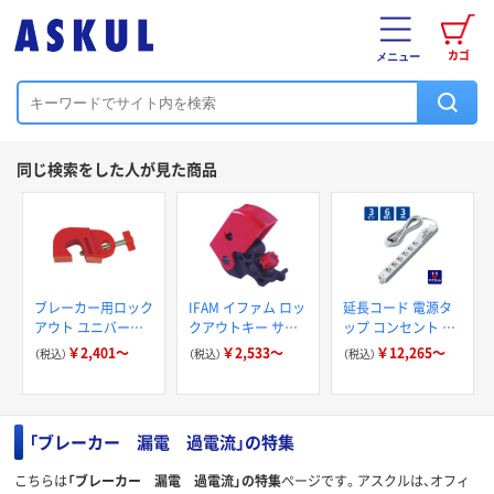
カゴ
メニュー
同じ検索をした人が見た商品
ブレーカー用ロック
IFAM イファム ロッ
延長コード 電源タ
アウト ユニバーサ
クアウトキー サー
ップ コンセント 3P
ルサーキットブレー
キットブレーカー用
6個口 過電流防止ブ
￥2,401～
￥2,533～
￥12,265～
（税込）
（税込）
（税込）
カー用
レーカー エレコム
「ブレーカー 漏電 過電流」の特集
こちらは
「ブレーカー 漏電 過電流」の特集
ページです。アスクルは、オフィ