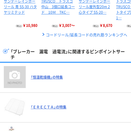
サンデーレインボー
TRUSCO トラスコ
サンデーレインボー
トラスコ
リール 青 SS-30 ハタ
中山 3個口延長コー
リール屋外型20m 2
TRUSC
ヤリミテッド
ド 10Ｍ TKC…
心タイプ SS-20…
トタイプ
1…
￥10,980
￥3,007～
￥8,670
（税込）
（税込）
（税込）
（税
コードリール/延長コードの売れ筋ランキングへ
「ブレーカー 漏電 過電流」に関連するピンポイントサー
チ
「恒温乾燥機」の特集
「ＥＲＥＣＴＡ」の特集