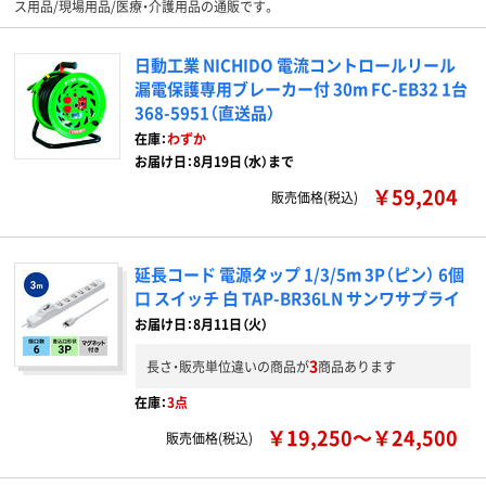
ス用品/現場用品/医療・介護用品の通販です。
日動工業 NICHIDO 電流コントロールリール
漏電保護専用ブレーカー付 30m FC-EB32 1台
368-5951（直送品）
在庫：
わずか
お届け日：8月19日（水）まで
￥59,204
販売価格(税込)
延長コード 電源タップ 1/3/5m 3P（ピン） 6個
口 スイッチ 白 TAP-BR36LN サンワサプライ
お届け日：8月11日（火）
3
長さ・販売単位違いの商品が
商品あります
在庫：
3点
￥19,250～￥24,500
販売価格(税込)