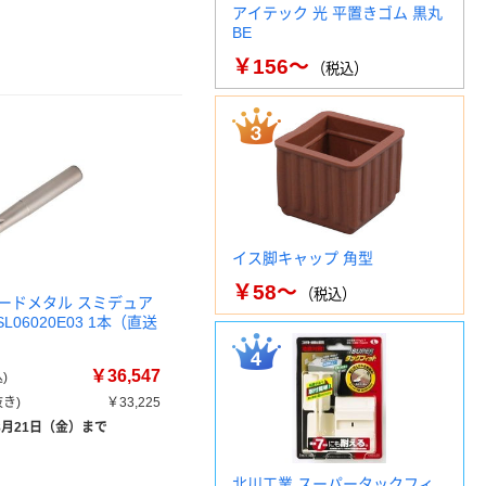
アイテック 光 平置きゴム 黒丸
BE
￥156～
（税込）
イス脚キャップ 角型
￥58～
（税込）
ードメタル スミデュア
L06020E03 1本（直送
￥36,547
)
き)
￥33,225
8月21日（金）まで
北川工業 スーパータックフィ