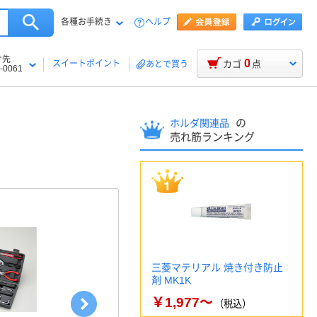
各種お手続き
ヘルプ
け先
0
スイートポイント
カゴ
点
あとで買う
-0061
の
ホルダ関連品
売れ筋ランキング
三菱マテリアル 焼き付き防止
剤 MK1K
￥1,977～
（税込）