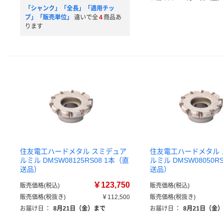
「シャンク」「全長」「適用チッ
プ」「販売単位」
違いで全
4
商品あ
ります
住友電工ハードメタル スミデュア
住友電工ハードメタル
ルミル DMSW08125RS08 1本（直
ルミル DMSW08050R
送品）
送品）
￥123,750
販売価格(税込)
販売価格(税込)
販売価格(税抜き)
￥112,500
販売価格(税抜き)
お届け日
：
8月21日（金）まで
お届け日
：
8月21日（金