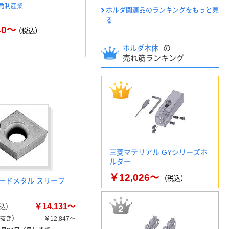
角利産業
平井工具 ドライバーセット
藤原産業 Ｓ
ホルダ関連品のランキングをもっと見
TOOLSET 作業工具
ッグ
る
40～
￥2
（税込）
￥1,464～
（税込）
の
ホルダ本体
売れ筋ランキング
三菱マテリアル GYシリーズホ
ルダー
￥12,026～
（税込）
ードメタル スリーブ
￥14,131～
込）
抜き）
￥12,847～