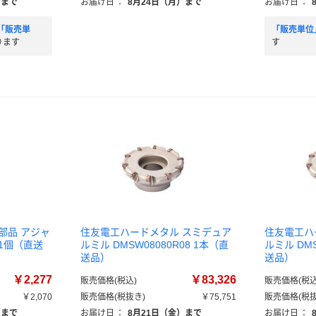
）まで
お届け日
：
8月24日（月）まで
お届け日
：
「販売単
「販売単位
ります
す
部品 アジャ
住友電工ハードメタル スミデュア
住友電工ハ
 1個（直送
ルミル DMSW08080R08 1本（直
ルミル DMS
送品）
送品）
￥2,277
￥83,326
販売価格(税込)
販売価格(税込
￥2,070
販売価格(税抜き)
￥75,751
販売価格(税抜
）まで
お届け日
：
8月21日（金）まで
お届け日
：