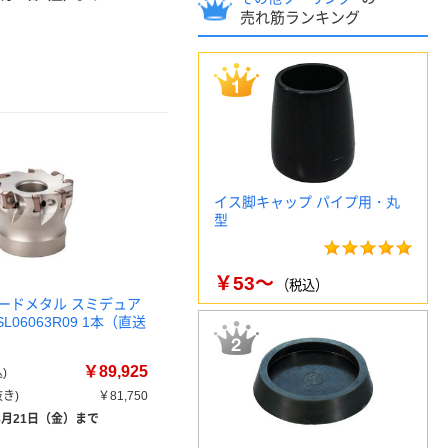
売れ筋ランキング
イス脚キャップ パイプ用・丸
型
￥53～
（税込）
ードメタル スミデュア
L06063R09 1本（直送
￥89,925
)
き)
￥81,750
8月21日（金）まで