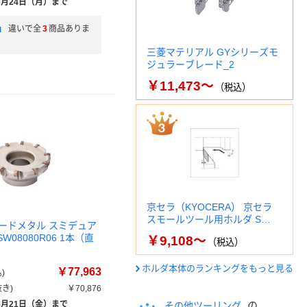
8月24日（月）まで
」
違いで全
3
商品ありま
三菱マテリアル GYシリーズモ
ジュラーブレード_2
￥11,473～
（税込）
京セラ（KYOCERA） 京セラ
スモールツール用ホルダ S…
ードメタル スミデュア
W08080R06 1本（直
￥9,108～
（税込）
ホルダ本体のランキングをもっと見る
￥77,963
)
き)
￥70,876
8月21日（金）まで
の
その他ツーリング