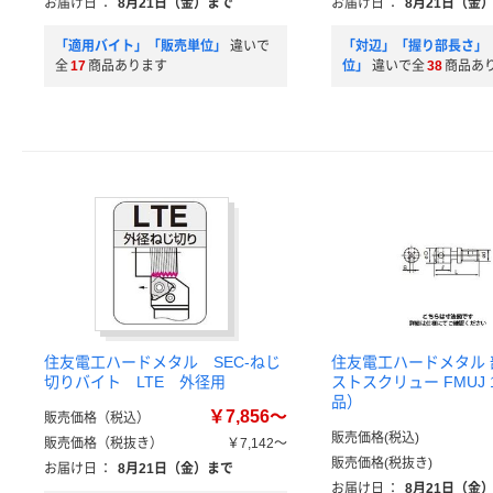
お届け日
：
8月21日（金）まで
お届け日
：
8月21日（金
「適用バイト」「販売単位」
違いで
「対辺」「握り部長さ」
全
17
商品あります
位」
違いで全
38
商品あ
住友電工ハードメタル SEC-ねじ
住友電工ハードメタル 
切りバイト LTE 外径用
ストスクリュー FMUJ
品）
￥7,856～
販売価格（税込）
販売価格(税込)
販売価格（税抜き）
￥7,142～
販売価格(税抜き)
お届け日
：
8月21日（金）まで
お届け日
：
8月21日（金