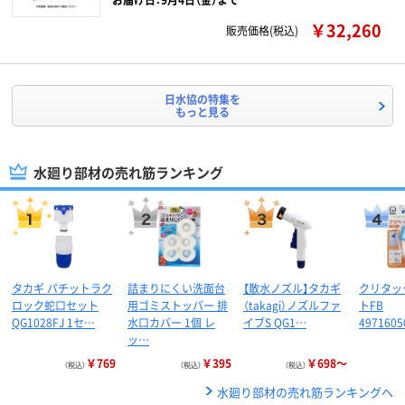
￥32,260
販売価格(税込)
日水協の特集を
もっと見る
水廻り部材の売れ筋ランキング
タカギ パチットラク
詰まりにくい洗面台
【散水ノズル】タカギ
クリタッ
ロック蛇口セット
用ゴミストッパー 排
（takagi）ノズルファ
トFB
QG1028FJ 1セ…
水口カバー 1個 レ
イブS QG1…
4971605
ッ…
￥769
￥395
￥698～
（税込）
（税込）
（税込）
水廻り部材の売れ筋ランキングへ