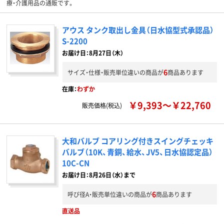
療・介護用品の通販です。
アウス タンク取出し金具（日水協型式承認品）
S-2200
お届け日：8月27日（木）
6
サイズ・仕様・販売単位違いの商品が
商品あります
在庫：
わずか
￥9,393～￥22,760
販売価格(税込)
大和バルブ コアリング付きスイングチェッキ
バルブ（10K、青銅、給水、JV5、日水協認定品）
10C-CN
お届け日：8月26日（水）まで
6
呼び径A・販売単位違いの商品が
商品あります
直送品