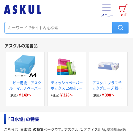
カゴ
メニュー
アスクルの定番品
コピー用紙 アスク
ティッシュペーパー
アスクル プラスチ
ル マルチペーパー
ボックス 150組 5箱
ックグローブ 粉な
スーパーホワイト+
入 アスクル スマー
し（パウダーフリー）
￥149～
￥328～
￥398～
（税込）
（税込）
（税込）
トコンパクト ビビ
ッド PEFC認証
「日水協」の特集
こちらは
「日水協」の特集
ページです。アスクルは、オフィス用品/現場用品/医