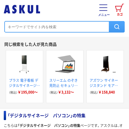
カゴ
メニュー
同じ検索をした人が見た商品
プラス 電子看板 デ
スリーエム のぞき
アズワン サイネー
ジタルサイネージ
見防止 セキュリテ
ジスタンド モアイ
（4K） いますぐサイ
ィ/プライバシーフ
21 ~77V型用 ダーク
￥195,000～
￥3,132～
￥158,840
（税込）
（税込）
（税込）
ネージスタンドセッ
ィルター/ノートPC
ブラウン 65-9402-
ト
用/左右防止タイプ
41 1個（直送品）
「デジタルサイネージ パソコン」の特集
こちらは
「デジタルサイネージ パソコン」の特集
ページです。アスクルは、オ