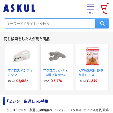
カゴ
メニュー
同じ検索をした人が見た商品
マクロス ハンディ
マクロス ハンディ
KAWAGUCHI 簡単
ミシン
ー&置き型2WAYミ
糸通し エスコート2
シン クラッフィー
12-257 1個
￥2,683～
￥5,478
￥1,870
（税込）
（税込）
（税込）
MEH-163 1台
「ミシン 糸通し」の特集
こちらは
「ミシン 糸通し」の特集
ページです。アスクルは、オフィス用品/現場