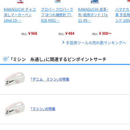
KAWAGUCHI チャコ
クロバー クロバーラ
KAWAGUCHI 皮革・
ハマナカ 
消しマーカーペン
ブ ほつれ補修針 77-
布・紙用ボンド 17g
革 手芸
14ml 19-…
028 4901…
11-49…
ンド 100
￥968
￥484
￥308～
（税込）
（税込）
（税込）
手芸用ツールの売れ筋ランキングへ
「ミシン 糸通し」に関連するピンポイントサーチ
「デニム ミシン」の特集
「ミシン」の特集