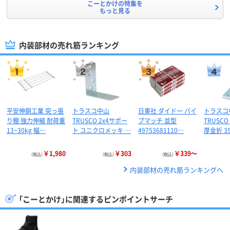
こーとかけの特集を
もっと見る
内装部材の売れ筋ランキング
平安伸銅工業 突っ張
トラスコ中山
日東社 ダイドー パイ
トラスコ
り棚 強力伸縮 耐荷重
TRUSCO 2x4サポー
プマッチ 並型
TRUSC
13~30kg 幅…
ト ユニクロメッキ …
49753681110…
厚金折 3
￥1,980
￥303
￥339～
（税込）
（税込）
（税込）
内装部材の売れ筋ランキングへ
「こーとかけ」に関連するピンポイントサーチ