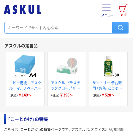
カゴ
メニュー
アスクルの定番品
コピー用紙 アスク
アスクル プラスチ
サントリー 伊右衛
ル マルチペーパー
ックグローブ 粉な
門 「お茶、どうぞ。」
スーパーホワイト+
し（パウダーフリー）
緑茶
￥149～
￥398～
￥528～
（税込）
（税込）
（税込）
「こーとかけ」の特集
こちらは
「こーとかけ」の特集
ページです。アスクルは、オフィス用品/現場用