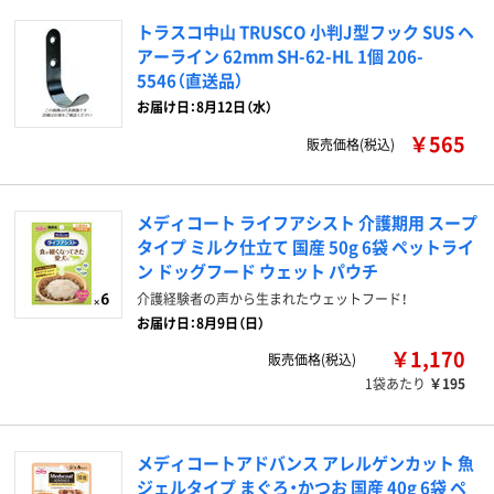
トラスコ中山 TRUSCO 小判J型フック SUS ヘ
アーライン 62mm SH-62-HL 1個 206-
5546（直送品）
お届け日：8月12日（水）
￥565
販売価格(税込)
メディコート ライフアシスト 介護期用 スープ
タイプ ミルク仕立て 国産 50g 6袋 ペットライ
ン ドッグフード ウェット パウチ
介護経験者の声から生まれたウェットフード！
お届け日：8月9日（日）
￥1,170
販売価格(税込)
1袋あたり
￥195
メディコートアドバンス アレルゲンカット 魚
ジェルタイプ まぐろ・かつお 国産 40g 6袋 ペ